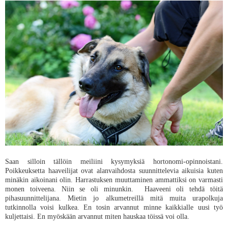
Saan silloin tällöin meiliini kysymyksiä hortonomi-opinnoistani.
Poikkeuksetta haaveilijat ovat alanvaihdosta suunnittelevia aikuisia kuten
minäkin aikoinani olin. Harrastuksen muuttaminen ammattiksi on varmasti
monen toiveena. Niin se oli minunkin. Haaveeni oli tehdä töitä
pihasuunnittelijana. Mietin jo alkumetreillä mitä muita urapolkuja
tutkinnolla voisi kulkea. En tosin arvannut minne kaikkialle uusi työ
kuljettaisi. En myöskään arvannut miten hauskaa töissä voi olla.