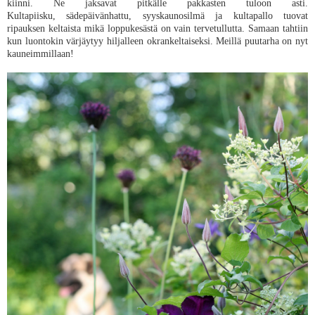
kiinni. Ne jaksavat pitkälle pakkasten tuloon asti.
Kultapiisku, sädepäivänhattu, syyskaunosilmä ja kultapallo tuovat
ripauksen keltaista mikä loppukesästä on vain tervetullutta. Samaan tahtiin
kun luontokin värjäytyy hiljalleen okrankeltaiseksi. Meillä puutarha on nyt
kauneimmillaan!