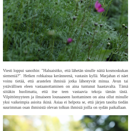
Viesti loppui sanoihin: "Haluaisitko, että lähetän sinulle näitä kosmoskukan
siemeniä?". Hetken rohkaisua keränneenä, vastasin kyllä. Marjahan ei näet
voinu tietää, että arastelen ihmisiä jotka lähestyvät minua. Avun tai
ystävällisen eleen vastaanottaminen on aina tuntunut haastavalta. Tämä
siitäkin huolimatta, että itse teen vastaavia tekoja tämän tästä.
Vilpittömyyteen ja ilmaiseen lounaaseen luottaminen on aina ollut minulle
yksi vaikeimpia asioita ikinä. Asiaa ei helpota se, että järjen tasolta tiedän
suurimman osan ihmisistä olevan tolkun ihmisiä joilla on sydän paikallaan.