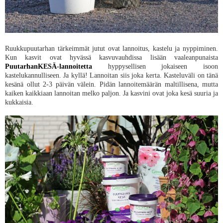
Ruukkupuutarhan tärkeimmät jutut ovat lannoitus, kastelu ja nyppiminen.
Kun kasvit ovat hyvässä kasvuvauhdissa lisään vaaleanpunaista
PuutarhanKESÄ-lannoitetta
hyppysellisen jokaiseen isoon
kastelukannulliseen. Ja kyllä! Lannoitan siis joka kerta. Kasteluväli on tänä
kesänä ollut 2-3 päivän välein. Pidän lannoitemäärän maltillisena, mutta
kaiken kaikkiaan lannoitan melko paljon. Ja kasvini ovat joka kesä suuria ja
kukkaisia.