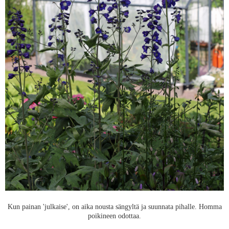
Kun painan 'julkaise', on aika nousta sängyltä ja suunnata pihalle. Homma
poikineen odottaa.