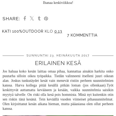
Ihanaa keskiviikkoa!
SHARE:
KATI 100%OUTDOOR
KLO
0.13
7 KOMMENTTIA
JAA MUILLE
SUNNUNTAI 23. HEINÄKUUTA 2017
ERILAINEN KESÄ
Jos haluaa koko kesän laittaa omaa pihaa, kannattaa ainakin harkita onko
puutarha silloin oikea työpaikka. Tiedän valinneeni itselleni juuri oikean
alan. Joskus tunkutäydet kesät vain menevät ristiin perheen suunnitelmien
kanssa. Harva kollega pitää kesällä pitkän loman (jos ollenkaan).Työt
keskittyvät auttamatta kevääseen ja kesään, vaikka suunnitelmia saisikin
myytyä talvelle. On riski olla kesä pois hommista. Minä nyt kuitenkin otin
sen riskin tänä kesänä. Tein keväällä vuoden viimeiset pihasuunnitelmat.
Olen kirjoittanut kesän aikana hieman, mutta pääasiassa olen ollut perheen
kanssa.