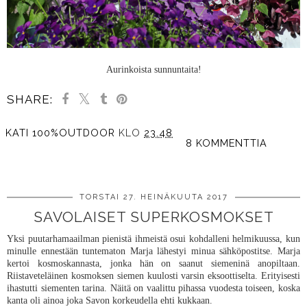
Aurinkoista sunnuntaita!
SHARE:
KATI 100%OUTDOOR
KLO
23.48
8 KOMMENTTIA
JAA MUILLE
TORSTAI 27. HEINÄKUUTA 2017
SAVOLAISET SUPERKOSMOKSET
Yksi puutarhamaailman pienistä ihmeistä osui kohdalleni helmikuussa, kun
minulle ennestään tuntematon Marja lähestyi minua sähköpostitse. Marja
kertoi kosmoskannasta, jonka hän on saanut siemeninä anopiltaan.
Riistaveteläinen kosmoksen siemen kuulosti varsin eksoottiselta. Erityisesti
ihastutti siementen tarina. Näitä on vaalittu pihassa vuodesta toiseen, koska
kanta oli ainoa joka Savon korkeudella ehti kukkaan.