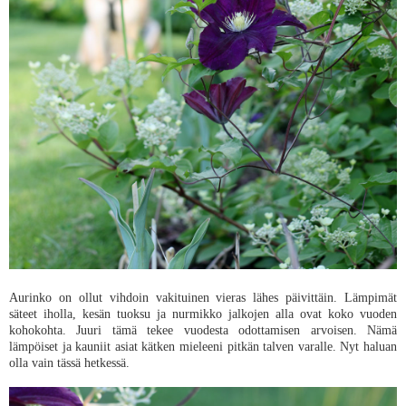
Aurinko on ollut vihdoin vakituinen vieras lähes päivittäin. Lämpimät
säteet iholla, kesän tuoksu ja nurmikko jalkojen alla ovat koko vuoden
kohokohta. Juuri tämä tekee vuodesta odottamisen arvoisen. Nämä
lämpöiset ja kauniit asiat kätken mieleeni pitkän talven varalle. Nyt haluan
olla vain tässä hetkessä.