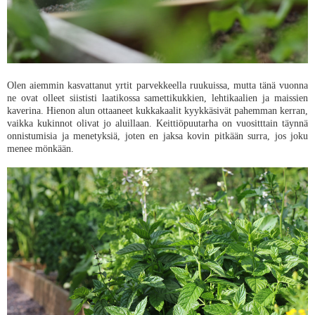
Olen aiemmin kasvattanut yrtit parvekkeella ruukuissa, mutta tänä vuonna
ne ovat olleet siististi laatikossa samettikukkien, lehtikaalien ja maissien
kaverina. Hienon alun ottaaneet kukkakaalit kyykkäsivät pahemman kerran,
vaikka kukinnot olivat jo aluillaan. Keittiöpuutarha on vuositttain täynnä
onnistumisia ja menetyksiä, joten en jaksa kovin pitkään surra, jos joku
menee mönkään.