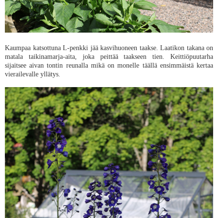
Kaumpaa katsottuna L-penkki jää kasvihuoneen taakse. Laatikon takana on
matala taikinamarja-aita, joka peittää taakseen tien. Keittiöpuutarha
sijaitsee aivan tontin reunalla mikä on monelle täällä ensimmäistä kertaa
vierailevalle yllätys.