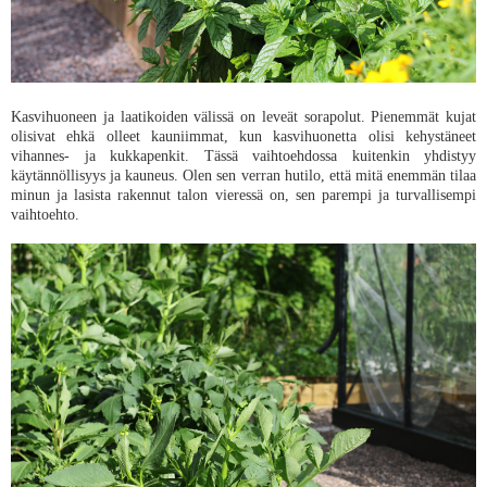
Kasvihuoneen ja laatikoiden välissä on leveät sorapolut. Pienemmät kujat
olisivat ehkä olleet kauniimmat, kun kasvihuonetta olisi kehystäneet
vihannes- ja kukkapenkit. Tässä vaihtoehdossa kuitenkin yhdistyy
käytännöllisyys ja kauneus. Olen sen verran hutilo, että mitä enemmän tilaa
minun ja lasista rakennut talon vieressä on, sen parempi ja turvallisempi
vaihtoehto.