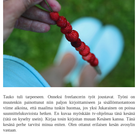
Tauko tuli tarpeeseen. Onneksi freelancerin työt joustavat. Työni on
muutenkin painottunut niin paljon kirjoittamiseen ja sisällöntuotantoon
viime aikoina, että maailma tuskin huomaa, jos yksi Jukarainen on poissa
suunnittelukuvioista hetken. En kuvaa myöskään tv-ohjelmaa tänä kesänä
(tätä on kyselty usein). Kirjaa tosin kirjoitan muuan Kesäsen kanssa. Tänä
kesänä perhe tarvitsi minua eniten. Olen ottanut erilaisen kesän avosylin
vastaan.