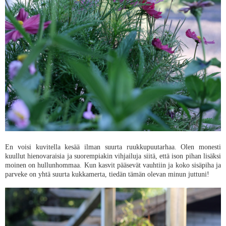
En voisi kuvitella kesää ilman suurta ruukkupuutarhaa. Olen monesti
kuullut hienovaraisia ja suorempiakin vihjailuja siitä, että ison pihan lisäksi
moinen on hullunhommaa. Kun kasvit pääsevät vauhtiin ja koko sisäpiha ja
parveke on yhtä suurta kukkamerta, tiedän tämän olevan minun juttuni!