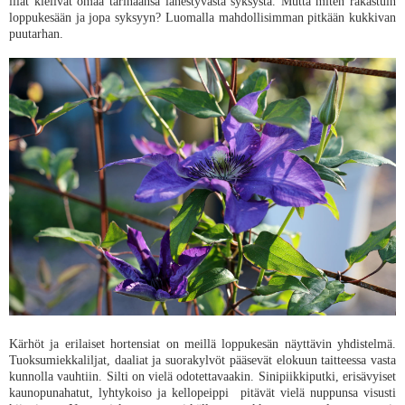
illat kielivät omaa tarinaansa lähestyvästä syksystä. Mutta miten rakastuin
loppukesään ja jopa syksyyn? Luomalla mahdollisimman pitkään kukkivan
puutarhan.
Kärhöt ja erilaiset hortensiat on meillä loppukesän näyttävin yhdistelmä.
Tuoksumiekkaliljat, daaliat ja suorakylvöt pääsevät elokuun taitteessa vasta
kunnolla vauhtiin. Silti on vielä odotettavaakin. Sinipiikkiputki, erisävyiset
kaunopunahatut, lyhtykoiso ja kellopeippi pitävät vielä nuppunsa visusti