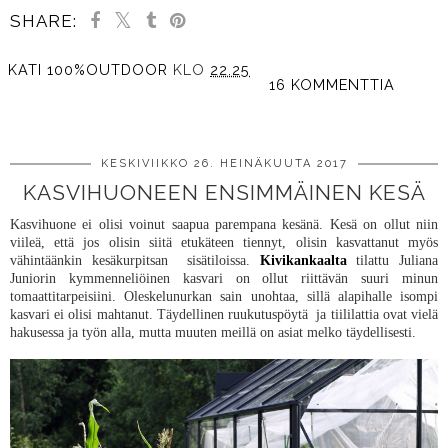
SHARE:
KATI 100%OUTDOOR
KLO
22.25
16 KOMMENTTIA
JAA MUILLE
KESKIVIIKKO 26. HEINÄKUUTA 2017
KASVIHUONEEN ENSIMMÄINEN KESÄ
Kasvihuone ei olisi voinut saapua parempana kesänä. Kesä on ollut niin
viileä, että jos olisin siitä etukäteen tiennyt, olisin kasvattanut myös
vähintäänkin kesäkurpitsan sisätiloissa.
Kivikankaalta
tilattu Juliana
Juniorin kymmenneliöinen kasvari on ollut riittävän suuri minun
tomaattitarpeisiini. Oleskelunurkan sain unohtaa, sillä alapihalle isompi
kasvari ei olisi mahtanut. Täydellinen ruukutuspöytä ja tiililattia ovat vielä
hakusessa ja työn alla, mutta muuten meillä on asiat melko täydellisesti.