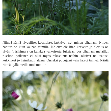
Niinpä nämä täydelliset kosmokset kukkivat nyt minun pihallani. Niiden
habitus on kuin kaupan taimilla. Ne eivä ole liian korkeita ja olemus on
ylväs. Värikimara on kaikkea valkoisesta fuksiaan. Jos pihallani majaillut
rusakon poikanen ei olisi myös rakastunut näihin, olisivat ne taatusti
kukkineet jo heinäkuun alussa. Onneksi pupujussi vain latvoi taimet. Näistä
riittää kyllä meille molemmille.