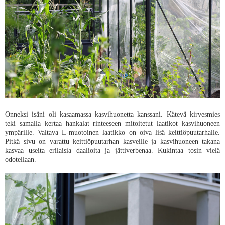
Onneksi isäni oli kasaamassa kasvihuonetta kanssani. Kätevä kirvesmies
teki samalla kertaa hankalat rinteeseen mitoitetut laatikot kasvihuoneen
ympärille. Valtava L-muotoinen laatikko on oiva lisä keittiöpuutarhalle.
Pitkä sivu on varattu keittiöpuutarhan kasveille ja kasvihuoneen takana
kasvaa useita erilaisia daalioita ja jättiverbenaa. Kukintaa tosin vielä
odotellaan.