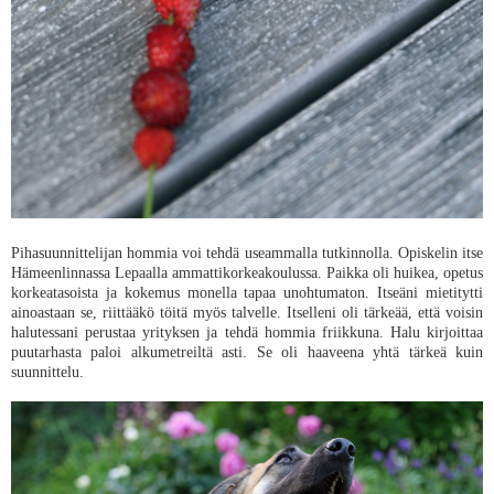
Pihasuunnittelijan hommia voi tehdä useammalla tutkinnolla. Opiskelin itse
Hämeenlinnassa Lepaalla ammattikorkeakoulussa. Paikka oli huikea, opetus
korkeatasoista ja kokemus monella tapaa unohtumaton. Itseäni mietitytti
ainoastaan se, riittääkö töitä myös talvelle. Itselleni oli tärkeää, että voisin
halutessani perustaa yrityksen ja tehdä hommia friikkuna. Halu kirjoittaa
puutarhasta paloi alkumetreiltä asti. Se oli haaveena yhtä tärkeä kuin
suunnittelu.