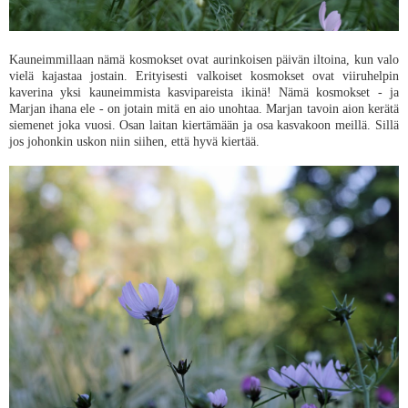
Kauneimmillaan nämä kosmokset ovat aurinkoisen päivän iltoina, kun valo
vielä kajastaa jostain. Erityisesti valkoiset kosmokset ovat viiruhelpin
kaverina yksi kauneimmista kasvipareista ikinä! Nämä kosmokset - ja
Marjan ihana ele - on jotain mitä en aio unohtaa. Marjan tavoin aion kerätä
siemenet joka vuosi. Osan laitan kiertämään ja osa kasvakoon meillä. Sillä
jos johonkin uskon niin siihen, että hyvä kiertää.