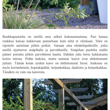
Ruukkupuutarha on meillä oma selkeä kokonaisuutensa. Pari hassua
ruukkua katoaa kukkivaan puutarhaan kuin niitä ei olisikaan. Siksi en
ripottele aarteitani pitkin poikin. Satsaan aina oleskelupaikoille, jotka
meillä sijaitsevat sisäpihalla ja parvekkeella. Sisäpihan puolelta sisälle
pääsee portaita pitkin parvekkeen kautta. Ilahdun joka kerta kukkaisasta
kotiin tulosta. Pidän kukista, mutta tummat kasvit ovat ehdottomasti
juttuni. Tämän kesän synkin kasvi on ehdottomasti hirssi. Joukossa on
myös koristeheiniä, hopeakäpälää, keijunkukkaa, daalioita ja keijunkukkaa.
Tässäkin on vain osa kasveista.