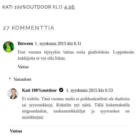
KATI 100%OUTDOOR
KLO
4.06
JAA MUILLE
27 KOMMENTTIA
Between
1. syyskuuta 2015 klo 6.11
Ensi vuonna täytyykin laittaa noita gladioluksia. Loppukesän
kukkijoita ei voi olla liikaa.
Vastaa
Vastaukset
Kati 100%outdoor
1. syyskuuta 2015 klo 6.53
Ei todella. Tänä vuonna mulla ei poikkeuksellisti ole daalioita
tai syysvuokkoja. Kokeilin nyt näitä. Tällä kokemuksella
mignondaaliat, tuoksumiekkaliljat ja syysvuokot on
suosikkejani.
Vastaa