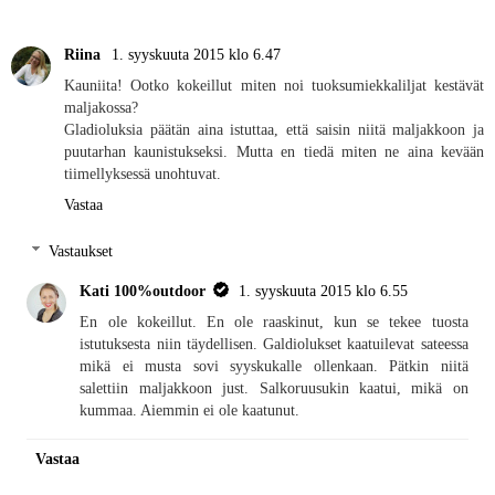
Riina
1. syyskuuta 2015 klo 6.47
Kauniita! Ootko kokeillut miten noi tuoksumiekkaliljat kestävät
maljakossa?
Gladioluksia päätän aina istuttaa, että saisin niitä maljakkoon ja
puutarhan kaunistukseksi. Mutta en tiedä miten ne aina kevään
tiimellyksessä unohtuvat.
Vastaa
Vastaukset
Kati 100%outdoor
1. syyskuuta 2015 klo 6.55
En ole kokeillut. En ole raaskinut, kun se tekee tuosta
istutuksesta niin täydellisen. Galdiolukset kaatuilevat sateessa
mikä ei musta sovi syyskukalle ollenkaan. Pätkin niitä
salettiin maljakkoon just. Salkoruusukin kaatui, mikä on
kummaa. Aiemmin ei ole kaatunut.
Vastaa