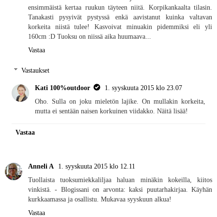
ensimmäistä kertaa ruukun täyteen niitä. Korpikankaalta tilasin.
Tanakasti pysyivät pystyssä enkä aavistanut kuinka valtavan
korkeita niistä tulee! Kasvoivat minuakin pidemmiksi eli yli
160cm :D Tuoksu on niissä aika huumaava...
Vastaa
Vastaukset
Kati 100%outdoor
1. syyskuuta 2015 klo 23.07
Oho. Sulla on joku mieletön lajike. On mullakin korkeita,
mutta ei sentään naisen korkuinen viidakko. Näitä lisää!
Vastaa
Anneli A
1. syyskuuta 2015 klo 12.11
Tuollaista tuoksumiekkaliljaa haluan minäkin kokeilla, kiitos
vinkistä. - Blogissani on arvonta: kaksi puutarhakirjaa. Käyhän
kurkkaamassa ja osallistu. Mukavaa syyskuun alkua!
Vastaa