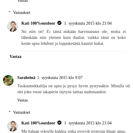
Vastaa
Vastaukset
Kati 100%outdoor
1. syyskuuta 2015 klo 23.04
No niin on! Ei tämä mikään harvinaisuus ole, mutta ei
läheskään niin yleinen kuin daaliat, vaikka tässä on koko
kesän upea lehdistö ja loppukesästä kauniit kukat.
Vastaa
Saraheinä
1. syyskuuta 2015 klo 9.07
Tuoksumekkalilja on upea ja pysyy hyvin pystyssäkin. Minulla oli
sitä joku vuosi takaperin täytyisi laittaa uudestaankin.
Vastaa
Vastaukset
Kati 100%outdoor
1. syyskuuta 2015 klo 23.04
Mä haluan syksylle kukkia jotka pysyvät pystyssä ilman apua,