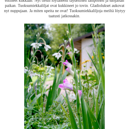
ehtineet kukkaan. Nyt tiesin löytäneeni täydellisen lämpöisen ja suojaisan
paikan. Tuoksumiekkaliljat ovat kukkineet jo tovin. Gladiolukset aukovat
nyt nuppujaan. Ja miten upeita ne ovat! Tuoksumiekkaliljoja meiltä löytyy
taatusti jatkossakin.