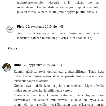
tuoksukurjenpolvien vieressä. Pitää tsekata tuo sun
suosittelema. Hankintalistalla on myös nyppykurjenpolvi,
joka on musta kaunein, mutta jostain syystä puuttuu vielä :)
Pirjo
29. syyskuuta 2015 klo 4.08
Joo, nyppykurjenpolvi on ihana. Siinä on niin kivat
lehdetkin. Sitähän minunkin piti ostaa, olin unohtanut ;)
Vastaa
Riina
29. syyskuuta 2015 klo 3.53
Kauniin näköistä sekä kirsikat että aluskasvillisuus. Tämä kesä
olikin tosi otollinen uusien alueiden perustamiselle. Kastelusta ei
tarvinnut paljon huolehtia.
Kirsikat ovat todella kauniita joka vuodenaikana. Myös talvella
niiden runko tulee hyvin esille lunta vasten.
Puutarhahan ei tule koskaan valmiiksi, aina löytyy lisää
haaveiltavaa tai ainakin muuteltavaa. Ja talvi on hyvä aika
suunnitella ja haaveilla, keväällä sitten taas pakerretaan uusin