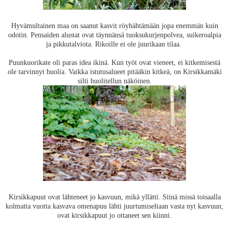
Hyvämultainen maa on saanut kasvit röyhähtämään jopa enemmän kuin
odotin. Pensaiden alustat ovat täynnänsä tuoksukurjenpolvea, suikeroalpia
ja pikkutalviota. Rikoille ei ole juurikaan tilaa.
Puunkuorikate oli paras idea ikinä. Kun työt ovat vieneet, ei kitkemisestä
ole tarvinnyt huolia. Vaikka istutusalueet pitääkin kitkeä, on Kirsikkamäki
silti huolitellun näköinen.
Kirsikkapuut ovat lähteneet jo kasvuun, mikä yllätti. Siinä missä toisaalla
kolmatta vuotta kasvava omenapuu lähti juurtumiseltaan vasta nyt kasvuun,
ovat kirsikkapuut jo ottaneet sen kiinni.