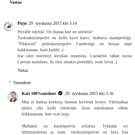
Vastaa
Pirjo
29. syyskuuta 2015 klo 3.14
Hyvälle näyttää. On ihanaa kun on unelmia!
Tuoksukurjenpolvi on kyllä hyvä kasvi, mahtava maanpeittäjä.
"Pikkuveli" peittokurjenpolvi Cambridge on hurjan söpö
kukkiessaan, kuin karkki ;)
Itse olen miettinyt kirsikan ostamista. Lueskelin vähän tuosta
Latvian matalasta. Se olisi ainakin pienehkö, tosin leveä ;)
Vastaa
Vastaukset
Kati 100%outdoor
29. syyskuuta 2015 klo 3.16
Mua ei haittaa korkeus, hieman hirvittää leveys. Välimatkaa
pitäisi olla kyllä riittävästi. Aion uskaltautua vähän
leikkaamaan, kun ovat isoja.
Mullakin on kurjenpolvia erilaisia. Tykkään eri
lehtimuodoista ja esim. verikurjenpolvet on kiva lisä