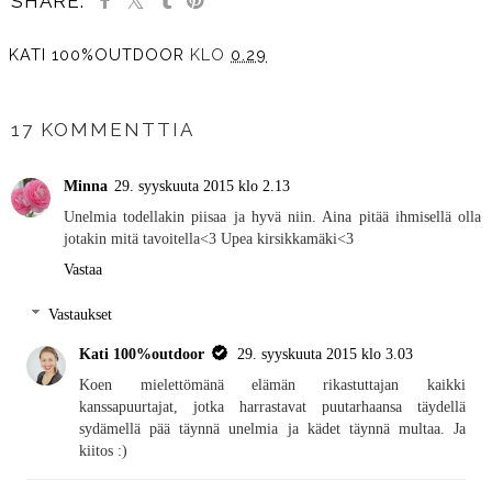
SHARE:
KATI 100%OUTDOOR
KLO
0.29
JAA MUILLE
17 KOMMENTTIA
Minna
29. syyskuuta 2015 klo 2.13
Unelmia todellakin piisaa ja hyvä niin. Aina pitää ihmisellä olla
jotakin mitä tavoitella<3 Upea kirsikkamäki<3
Vastaa
Vastaukset
Kati 100%outdoor
29. syyskuuta 2015 klo 3.03
Koen mielettömänä elämän rikastuttajan kaikki
kanssapuurtajat, jotka harrastavat puutarhaansa täydellä
sydämellä pää täynnä unelmia ja kädet täynnä multaa. Ja
kiitos :)