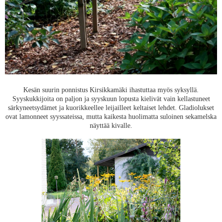
Kesän suurin ponnistus Kirsikkamäki ihastuttaa myös syksyllä.
Syyskukkijoita on paljon ja syyskuun lopusta kielivät vain kellastuneet
särkyneetsydämet ja kuorikkeellee leijailleet keltaiset lehdet. Gladiolukset
ovat lamonneet syyssateissa, mutta kaikesta huolimatta suloinen sekamelska
näyttää kivalle.