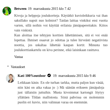
Between
19. marraskuuta 2015 klo 7.42
Kivoja ja helppoja joulukortteja. Käytätkö kuvioleikkuria vai ihan
saksillako napsit nuo kolmiot? Taidan laittaa vinkiksi ensi vuotta
varten, sillä noihin voi käyttää erilaisia jämäpapereitakin. Kiitos
vain vinkistä.
Kun aloittaa itse tehtyjen korttien lähettämisen, sitä ei voi enää
lopettaa. Ihmiset osaavat jo odottaa ja tulee hirveästi negatiivista
noottia, jos uskaltaa lähettää kaupan kortit. Minusta tuo
joulukorttiaskartelu on kiva perinne, eikä laisinkaan rasittava.
Vastaa
Vastaukset
Kati 100%outdoor
19. marraskuuta 2015 klo 9.46
Leikkaan käsin. En ole turhan tarkka, mutta paljon kun väsää,
niin käsi on aika vakaa jo :) Mä säästän erikseen jämäpaloja
just tällaisiin juttuihin. Musta kivoimmat kartongit löytyy
yllättäen Tildan mallistosta. Siinä pahvissa on molemmin
puolin eri kuvio, niin valinnan varaa on enemmän.