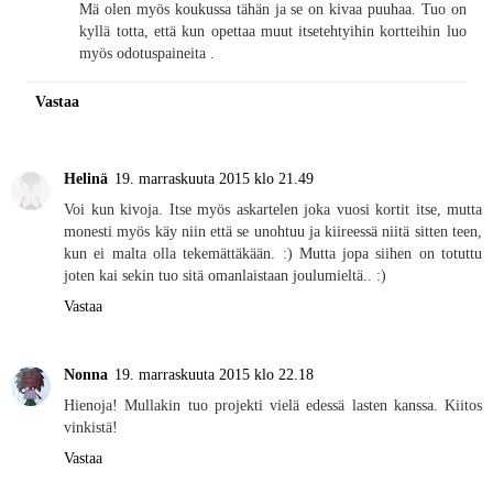
Mä olen myös koukussa tähän ja se on kivaa puuhaa. Tuo on
kyllä totta, että kun opettaa muut itsetehtyihin kortteihin luo
myös odotuspaineita .
Vastaa
Helinä
19. marraskuuta 2015 klo 21.49
Voi kun kivoja. Itse myös askartelen joka vuosi kortit itse, mutta
monesti myös käy niin että se unohtuu ja kiireessä niitä sitten teen,
kun ei malta olla tekemättäkään. :) Mutta jopa siihen on totuttu
joten kai sekin tuo sitä omanlaistaan joulumieltä.. :)
Vastaa
Nonna
19. marraskuuta 2015 klo 22.18
Hienoja! Mullakin tuo projekti vielä edessä lasten kanssa. Kiitos
vinkistä!
Vastaa