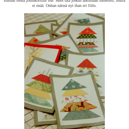
Haluan tehdä joulukorttini itse. Mies tätä joskus aikoinaan ihmetteli, mutta
ei enää. Onhan näissä nyt ihan eri fiilis.