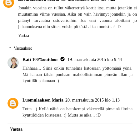
Jonakin vuosina on tullut väkerrettyä kortit itse, mutta jotenkin ei
muutamina viime vuosian. Aika on vain hävinnyt jonnekin ja on
pitänyt turvautua ostoverioihin. Jos ensi vuonna aloittaisi jo
juhannuksena niin sitten voisin pitkästä aikaa onnistua! :D
Vastaa
Vastaukset
Kati 100%outdoor
19. marraskuuta 2015 klo 9.44
Hahhaaa... Siinä onkin tunnelma katossaan yöttömänä yönä.
Mä haluan tähän puuhaan mahdollisimman pimeän illan ja
kynttilät palamaan :)
Luomulaakson Maria
20. marraskuuta 2015 klo 1.13
Totta. :) Kyllä näitä on hauskempi väkerrellä pimeinä iltoina
kynttilöiden loisteessa. :) Mutta se aika... :D
Vastaa