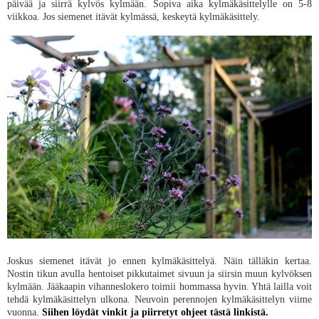
päivää ja siirrä kylvös kylmään. Sopiva aika kylmäkäsittelylle on 5-8
viikkoa. Jos siemenet itävät kylmässä, keskeytä kylmäkäsittely.
Joskus siemenet itävät jo ennen kylmäkäsittelyä. Näin tälläkin kertaa.
Nostin tikun avulla hentoiset pikkutaimet sivuun ja siirsin muun kylvöksen
kylmään. Jääkaapin vihanneslokero toimii hommassa hyvin. Yhtä lailla voit
tehdä kylmäkäsittelyn ulkona. Neuvoin perennojen kylmäkäsittelyn viime
vuonna.
Siihen löydät vinkit ja piirretyt ohjeet tästä linkistä.