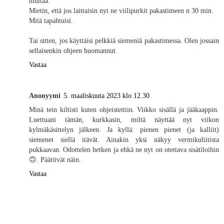
multaa.
Mietin, että jos laittaisin nyt ne viilipurkit pakastimeen n 30 min.
Mitä tapahtuisi.
Tai sitten, jos käyttäisi pelkkiä siemeniä pakastimessa. Olen jossain
sellaisenkin ohjeen huomannut.
Vastaa
Anonyymi
5. maaliskuuta 2023 klo 12.30
Minä tein kiltisti kuten ohjeistettiin. Viikko sisällä ja jääkaappin.
Luettuani tämän, kurkkasin, miltä näyttää nyt viikon
kylmäkäsittelyn jälkeen. Ja kyllä: pienen pienet (ja kalliit)
siemenet siellä itävät. Ainakin yksi näkyy vermikuliitista
pukkaavan. Odottelen hetken ja ehkä ne nyt on otettava sisätiloihin
🙃. Päättivät näin.
Vastaa