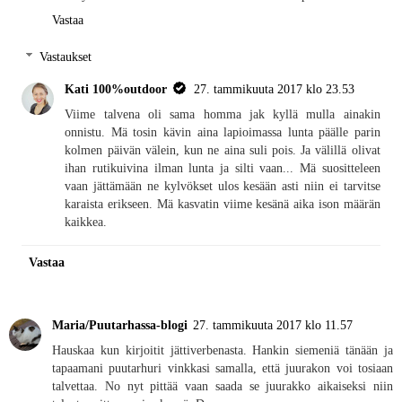
Vastaa
Vastaukset
Kati 100%outdoor
27. tammikuuta 2017 klo 23.53
Viime talvena oli sama homma jak kyllä mulla ainakin
onnistu. Mä tosin kävin aina lapioimassa lunta päälle parin
kolmen päivän välein, kun ne aina suli pois. Ja välillä olivat
ihan rutikuivina ilman lunta ja silti vaan... Mä suositteleen
vaan jättämään ne kylvökset ulos kesään asti niin ei tarvitse
karaista erikseen. Mä kasvatin viime kesänä aika ison määrän
kaikkea.
Vastaa
Maria/Puutarhassa-blogi
27. tammikuuta 2017 klo 11.57
Hauskaa kun kirjoitit jättiverbenasta. Hankin siemeniä tänään ja
tapaamani puutarhuri vinkkasi samalla, että juurakon voi tosiaan
talvettaa. No nyt pittää vaan saada se juurakko aikaiseksi niin