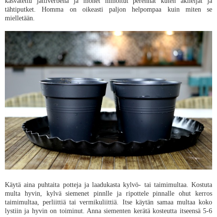
kasvatettu jättiverbena ja monet himoitut perennat kuten akileijat ja
tähtiputket. Homma on oikeasti paljon helpompaa kuin miten se
mielletään.
Käytä aina puhtaita potteja ja laadukasta kylvö- tai taimimultaa. Kostuta
multa hyvin, kylvä siemenet pinnlle ja ripottele pinnalle ohut kerros
taimimultaa, perliittiä tai vermikuliittiä. Itse käytän samaa multaa koko
lystiin ja hyvin on toiminut. Anna siementen kerätä kosteutta itseensä 5-6