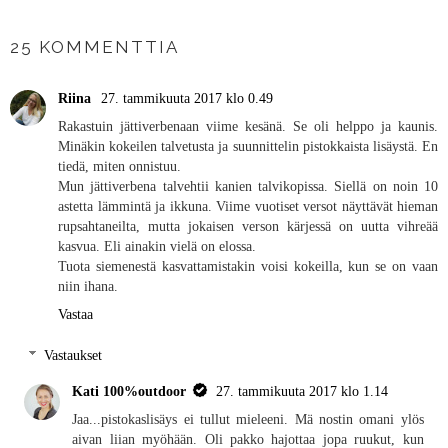
JAA MUILLE
25 KOMMENTTIA
Riina
27. tammikuuta 2017 klo 0.49
Rakastuin jättiverbenaan viime kesänä. Se oli helppo ja kaunis.
Minäkin kokeilen talvetusta ja suunnittelin pistokkaista lisäystä. En
tiedä, miten onnistuu.
Mun jättiverbena talvehtii kanien talvikopissa. Siellä on noin 10
astetta lämmintä ja ikkuna. Viime vuotiset versot näyttävät hieman
rupsahtaneilta, mutta jokaisen verson kärjessä on uutta vihreää
kasvua. Eli ainakin vielä on elossa.
Tuota siemenestä kasvattamistakin voisi kokeilla, kun se on vaan
niin ihana.
Vastaa
Vastaukset
Kati 100%outdoor
27. tammikuuta 2017 klo 1.14
Jaa...pistokaslisäys ei tullut mieleeni. Mä nostin omani ylös
aivan liian myöhään. Oli pakko hajottaa jopa ruukut, kun