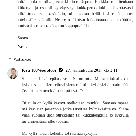
mitä taimia ne olivat, vaan kitkin niitä pois. Kaikkia en kuitenkaan
kitkenyt, ja osa oli kylväytynyt kukkapenkkiinkin. Toivottavasti
niitä tulee ensi kesänäkin, niin koitan hellästi siirrellä taimet
mieluisille paikoille. Ne tosin alkoivat kukkimaan aika myöhään,
muistaakseni vasta elokuun loppupuolella.
Sanna
Vastaa
Vastaukset
Kati 100%outdoor
27. tammikuuta 2017 klo 2.11
Siemenet itävät epätasaisesti. Se on totta. Mutta minä ainakin
kylvin saman tien reilusti siemeniä niin kyllä sieltä jotain itää.
Osa iti jo ennen kylmään pääsyä :D
Oi sulla on kyllä käynyt melkoinen munkki! Samaan tapaan
mä kasvatan perennoja jotka tarvitsee kylmäkäsittelyn. Sinne
vaan suoraan ulos purkkeihin tai kukkapenkkiin jo syksyllä
tai viimeistään alkuvuonna.
Mä kyllä taidan kokeilla tota samaa syksyllä!