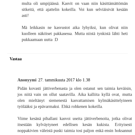
multa oli umpijäässä. Kasvit on vaan niin käsittämättömän
sitkeitä, että ajattelin kokeilla. Voi kun selviäisivät kesään
asti!
Mä leikkasin ne kasvustot aika lyhyiksi, kun olivat niin
kuolleen näköiset pakkasessa. Mutta niistä tynkistä lähti heti
pukkaamaan uutta :D
Vastaa
Anonyymi
27. tammikuuta 2017 klo 1.38
Pidän kovasti jättiverbenasta ja olen ostanut sen taimia keväisin,
jos niitä vain on ollut saatavilla. Aika kalliita kyllä ovat, mutta
olen mieltänyt siemenestä kasvattamisen kylmäkäsittelyineen
työlääksi ja epävarmaksi. Ehkä rohkenen kokeilla.
Viime kesänä pihallani kasvoi useita jättiverbenoita, jotka olivat
itsestään kylväytyneet edellisen kesän kukista. Erityisesti
noppakivien väleistä puski taimia tosi paljon enkä ensin hoksannut