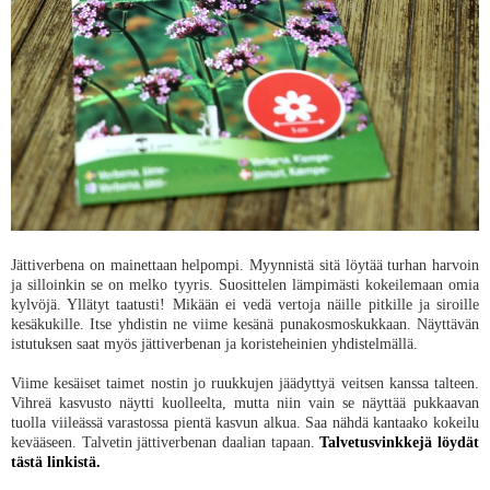
Jättiverbena on mainettaan helpompi. Myynnistä sitä löytää turhan harvoin
ja silloinkin se on melko tyyris. Suosittelen lämpimästi kokeilemaan omia
kylvöjä. Yllätyt taatusti! Mikään ei vedä vertoja näille pitkille ja siroille
kesäkukille. Itse yhdistin ne viime kesänä punakosmoskukkaan. Näyttävän
istutuksen saat myös jättiverbenan ja koristeheinien yhdistelmällä.
Viime kesäiset taimet nostin jo ruukkujen jäädyttyä veitsen kanssa talteen.
Vihreä kasvusto näytti kuolleelta, mutta niin vain se näyttää pukkaavan
tuolla viileässä varastossa pientä kasvun alkua. Saa nähdä kantaako kokeilu
kevääseen. Talvetin jättiverbenan daalian tapaan.
Talvetusvinkkejä löydät
tästä linkistä.