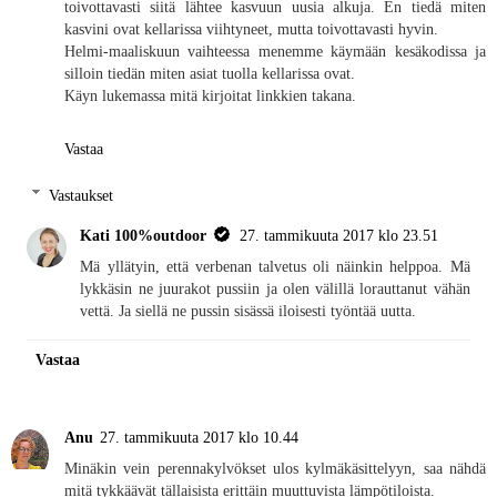
toivottavasti siitä lähtee kasvuun uusia alkuja. En tiedä miten
kasvini ovat kellarissa viihtyneet, mutta toivottavasti hyvin.
Helmi-maaliskuun vaihteessa menemme käymään kesäkodissa ja
silloin tiedän miten asiat tuolla kellarissa ovat.
Käyn lukemassa mitä kirjoitat linkkien takana.
Vastaa
Vastaukset
Kati 100%outdoor
27. tammikuuta 2017 klo 23.51
Mä yllätyin, että verbenan talvetus oli näinkin helppoa. Mä
lykkäsin ne juurakot pussiin ja olen välillä lorauttanut vähän
vettä. Ja siellä ne pussin sisässä iloisesti työntää uutta.
Vastaa
Anu
27. tammikuuta 2017 klo 10.44
Minäkin vein perennakylvökset ulos kylmäkäsittelyyn, saa nähdä
mitä tykkäävät tällaisista erittäin muuttuvista lämpötiloista.