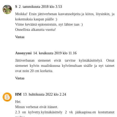
S
2. tammikuuta 2018 klo 3.53
Moikka! Etsin jättiverbenan kasvatusohjeita ja kiitos, löysinkin, ja
kokemuksia kaupan päälle :)
Viime keväänä epäonnistuin, nyt lähtee taas :)
Onnellista alkanutta vuotta!
Vastaa
Anonyymi
14. kesäkuuta 2019 klo 11.16
Jättiverbanan siemenet eivät tarvitse kylmäkäsittelyä. Omat
siemenet kylvin maaliskuussa kylvömultaan sisälle ja nyt taimet
ovat noin 20 cm korkeita.
Vastaa
HM
13. huhtikuuta 2022 klo 2.24
Hei.
Minun verbenat eivät itäneet.
2.3 on kylvetty.kylmäkäsittely 2 vk jääkaapissa.en kostuttanut