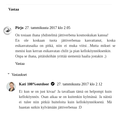
Vastaa
Pirjo
27. tammikuuta 2017 klo 2.05
On tosiaan ihana yhdistelmä jättiverbena kosmoskukan kanssa!
En ole koskaan tuota jättiverbenaa kasvattanut, koska
esikasvatusaika on pitkä, niin ei muka viitsi...Mutta miksei se
menisi kun kerran esikasvatan chilit ja pian kelloköynnöksenkin.
Onpa se ihana, pitäisiköhän yrittää siemeniä haalia jostakin ;)
Vastaa
Vastaukset
Kati 100%outdoor
27. tammikuuta 2017 klo 2.12
Ei kun se on just kivaa! Ja tavallaan tämä on helpompi kuin
kelloköynnös. Osan aikaa se on kuitenkin kylmässä. Ja näistä
ei tulee niin pitkiä huiteloita kuin kelloköynnöksestä. Mä
haastan sutkin kylvämään jättiverbenaa :D