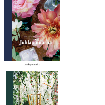
Juhlapuutarha