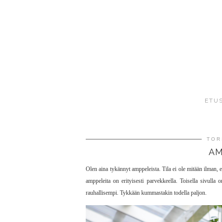
ETU
TOR
AM
Olen aina tykännyt amppeleista. Tila ei ole mitään ilman, 
amppeleita on erityisesti parvekkeella. Toisella sivul
rauhallisempi. Tykkään kummastakin todella paljon.