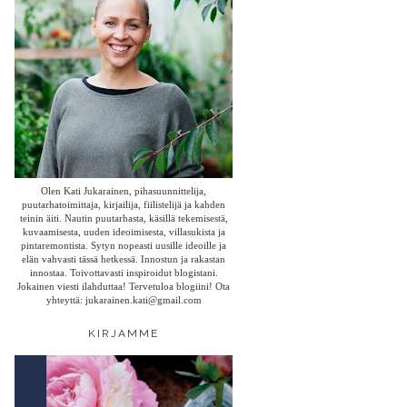
Olen Kati Jukarainen, pihasuunnittelija,
puutarhatoimittaja, kirjailija, fiilistelijä ja kahden
teinin äiti. Nautin puutarhasta, käsillä tekemisestä,
kuvaamisesta, uuden ideoimisesta, villasukista ja
pintaremontista. Sytyn nopeasti uusille ideoille ja
elän vahvasti tässä hetkessä. Innostun ja rakastan
innostaa. Toivottavasti inspiroidut blogistani.
Jokainen viesti ilahduttaa! Tervetuloa blogiini! Ota
yhteyttä: jukarainen.kati@gmail.com
KIRJAMME