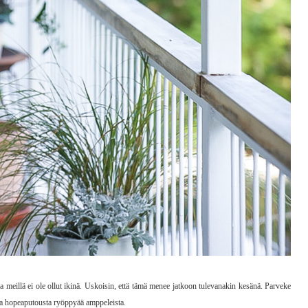
meillä ei ole ollut ikinä. Uskoisin, että tämä menee jatkoon tulevanakin kesänä. Parveke
a hopeaputousta ryöppyää amppeleista.