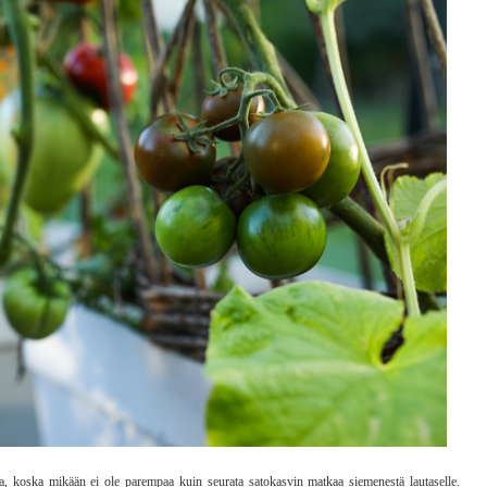
a, koska mikään ei ole parempaa kuin seurata satokasvin matkaa siemenestä lautaselle.