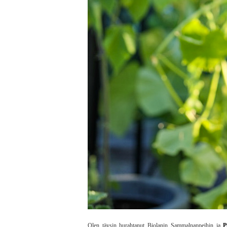
Olen täysin hurahtanut Biolanin Sammalnappeihin ja
P