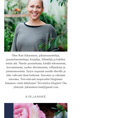
Olen Kati Jukarainen, pihasuunnittelija,
puutarhatoimittaja, kirjailija, fiilistelijä ja kahden
teinin äiti. Nautin puutarhasta, käsillä tekemisestä,
kuvaamisesta, uuden ideoimisesta, villasukista ja
pintaremontista. Sytyn nopeasti uusille ideoille ja
elän vahvasti tässä hetkessä. Innostun ja rakastan
innostaa. Toivottavasti inspiroidut blogistani.
Jokainen viesti ilahduttaa! Tervetuloa blogiini! Ota
yhteyttä: jukarainen.kati@gmail.com
KIRJAMME