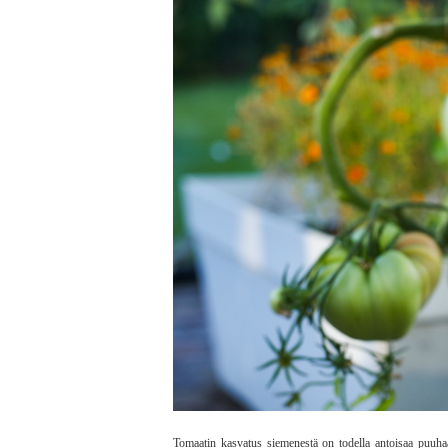
Tomaatin kasvatus siemenestä on todella antoisaa puuha