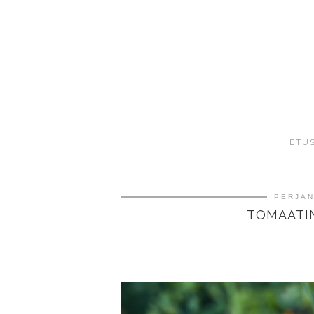
ETU
PERJAN
TOMAATI