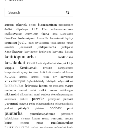
askartelu
bloggaaminen
amppeli
betoni
bloggaminen
DIY
esikasvattaminen
daaliat
diipadaapa
Elho
esikasvatus
fauna
etuovi.com
Flora Manufaktur
hedelmäpuut
hyöty
GreenCare
huonekasvit
hirnuvilla
joulu
istutukset
joulu diy askartelu
joulu kattaus juhlat
juhlapuutarha
joulukukat
juhlapäivä
askartelu
kasvihuone
kasvimaa
kasvihuone jouluvalot
kattaus
keittiöpuutarha
keittiössä
kesäkukat
kevät
kimput
kirja
kevät sipulikukat
kirppis
Kirsikkamäki
kivikko
kompostointi
koristeet
koti
kompostointi syksy
koti sisustus olohuone
kotona
kranssi
kuivakukat
kranssi joulu diy
kukkakimput
köynnökset
kylmäkäsittely
käsityöt
leikkokukat
leivonta
luonto
marjat
ma
maidoton
matkailu
mökki
nessa
messut
metsä
nettikauppa
nikkarointi
north outdoor
oleskelu
nikkarointti
parempaan
parveke
pensaat
asumiseen
parketti
pelargonit
perennat
pergola
perhe
pihasuunnittelu
pihasuunnittelu
podcast
pihatyöt
puut
pistokas
podcast
puutarha
puutarhatapahtuma
pääsiäinen
reissu
remontti
rescue
kukkakimput sisustus kotona
koirat
ruukkuistutukset
ruoka
reseptit
ruukkupuutarha
ruukut kasvihuone joulukukat joulu