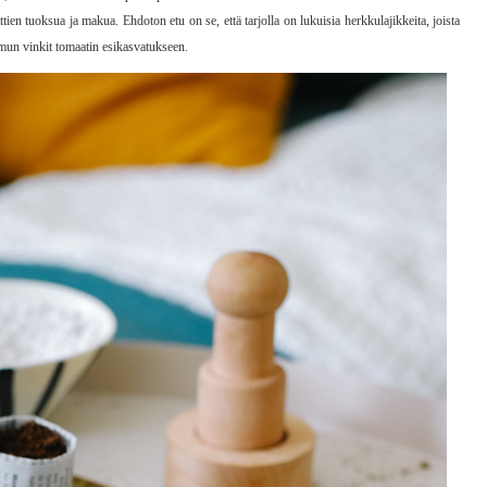
n tuoksua ja makua. Ehdoton etu on se, että tarjolla on lukuisia herkkulajikkeita, joista
e mun vinkit tomaatin esikasvatukseen.