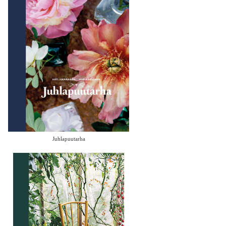
Juhlapuutarha