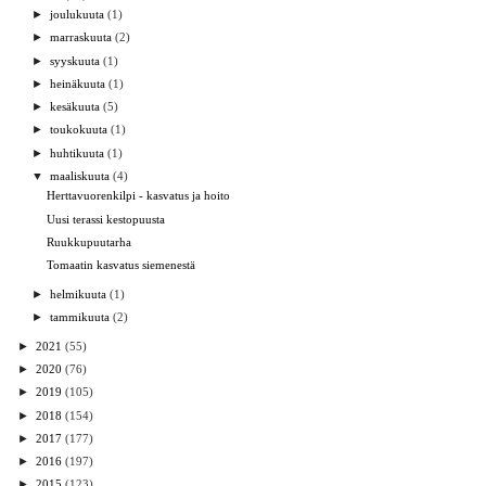
►
joulukuuta
(1)
►
marraskuuta
(2)
►
syyskuuta
(1)
►
heinäkuuta
(1)
►
kesäkuuta
(5)
►
toukokuuta
(1)
►
huhtikuuta
(1)
▼
maaliskuuta
(4)
Herttavuorenkilpi - kasvatus ja hoito
Uusi terassi kestopuusta
Ruukkupuutarha
Tomaatin kasvatus siemenestä
►
helmikuuta
(1)
►
tammikuuta
(2)
►
2021
(55)
►
2020
(76)
►
2019
(105)
►
2018
(154)
►
2017
(177)
►
2016
(197)
►
2015
(123)