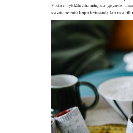
Mikään ei myöskään voita auringossa kypsyneiden tomaattie
saa vain unelmoida kaupan heviosastolla. Jaan tässä teill