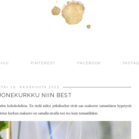
SIVU
PINTEREST
FACEBOOK
INSTA
TAI 18. KESÄKUUTA 2022
UONEKURKKU NIIN BEST
en kohokohdista. En tiedä miksi pitkäkurkut eivät saa osakseen samanlaista hypetystä
ostetun kurkun makuero on samalla tavalla tosi iso kuin tomaatillakin.