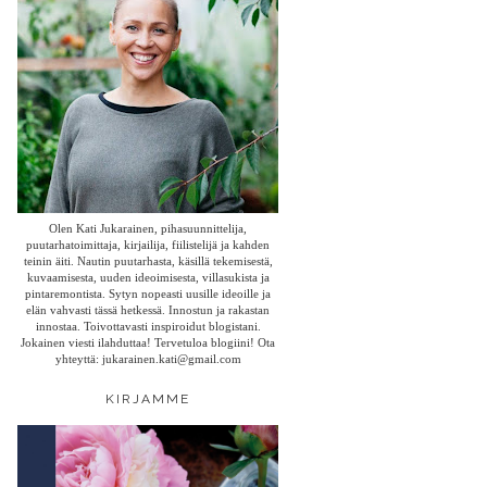
Olen Kati Jukarainen, pihasuunnittelija,
puutarhatoimittaja, kirjailija, fiilistelijä ja kahden
teinin äiti. Nautin puutarhasta, käsillä tekemisestä,
kuvaamisesta, uuden ideoimisesta, villasukista ja
pintaremontista. Sytyn nopeasti uusille ideoille ja
elän vahvasti tässä hetkessä. Innostun ja rakastan
innostaa. Toivottavasti inspiroidut blogistani.
Jokainen viesti ilahduttaa! Tervetuloa blogiini! Ota
yhteyttä: jukarainen.kati@gmail.com
KIRJAMME