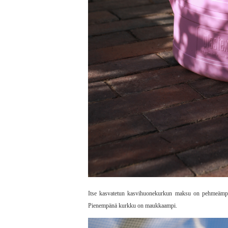
Itse kasvatetun kasvihuonekurkun maksu on pehmeämpi j
Pienempänä kurkku on maukkaampi.