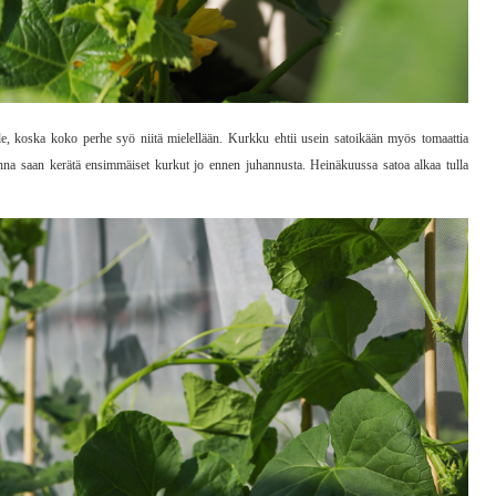
lle, koska koko perhe syö niitä mielellään. Kurkku ehtii usein satoikään myös tomaattia
na saan kerätä ensimmäiset kurkut jo ennen juhannusta. Heinäkuussa satoa alkaa tulla