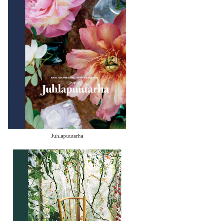
Juhlapuutarha