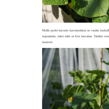
Meillä puolet kasvarin kasvatustilasta on varattu kurkui
nopeammin, miksi näitä on kiva kasvattaa. Tänäkin vuon
tasaisesti.