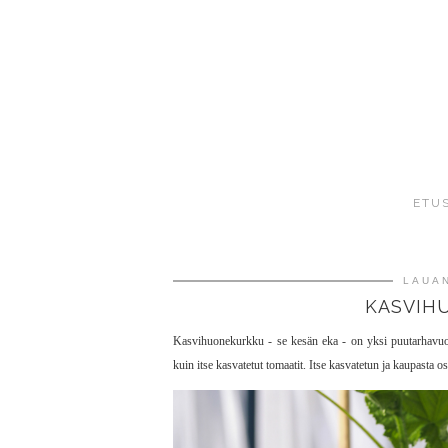
ETU
LAUAN
KASVIH
Kasvihuonekurkku - se kesän eka - on yksi puutarhavuod
kuin itse kasvatetut tomaatit. Itse kasvatetun ja kaupasta 