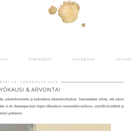
SIVU
PINTEREST
FACEBOOK
INSTA
NTAI 24. LOKAKUUTA 2016
YÖKAUSI & ARVONTA!
ia, askarteluvermeitä ja kaikenlaisia askarteluvirityksiä. Sanomattakin selvää, että sakset
än ei ole ihanampaa kuin hiipiä villasukissa vierasmökin nurkissa, sytytellä kynttilöitä ja
äsityö poikineen.