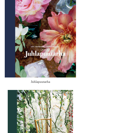
Juhlapuutarha