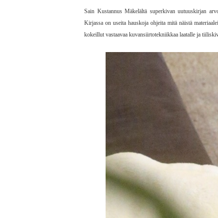
Sain Kustannus Mäkelältä superkivan uutuuskirjan arv
Kirjassa on useita hauskoja ohjeita mitä näistä materiaal
kokeillut vastaavaa kuvansiirtotekniikkaa laatalle ja tiilisk