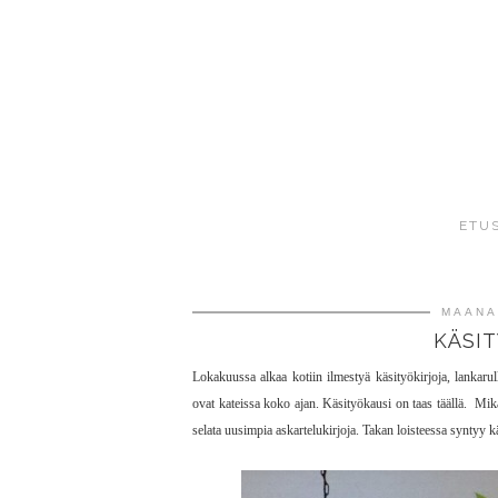
ETU
MAANA
KÄSIT
Lokakuussa alkaa kotiin ilmestyä käsityökirjoja, lankarull
ovat kateissa koko ajan. Käsityökausi on taas täällä. Mikä
selata uusimpia askartelukirjoja. Takan loisteessa syntyy k