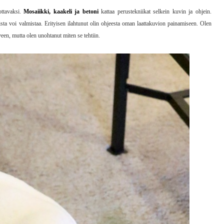
ottavaksi.
Mosaiikki, kaakeli ja betoni
kattaa perustekniikat selkein kuvin ja ohjein.
eista voi valmistaa. Erityisen ilahtunut olin ohjeesta oman laattakuvion painamiseen. Olen
iveen, mutta olen unohtanut miten se tehtiin.