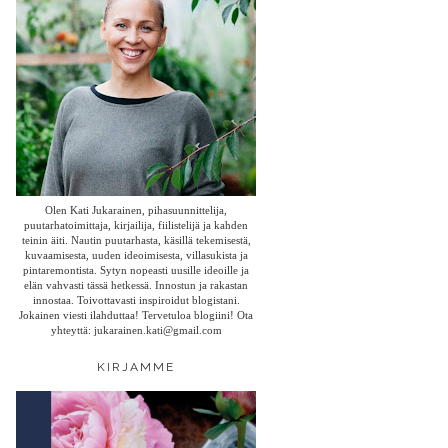
Olen Kati Jukarainen, pihasuunnittelija,
puutarhatoimittaja, kirjailija, fiilistelijä ja kahden
teinin äiti. Nautin puutarhasta, käsillä tekemisestä,
kuvaamisesta, uuden ideoimisesta, villasukista ja
pintaremontista. Sytyn nopeasti uusille ideoille ja
elän vahvasti tässä hetkessä. Innostun ja rakastan
innostaa. Toivottavasti inspiroidut blogistani.
Jokainen viesti ilahduttaa! Tervetuloa blogiini! Ota
yhteyttä: jukarainen.kati@gmail.com
KIRJAMME