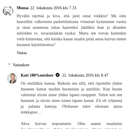
Muusa
22. lokakuuta 2016 klo 7.33
Hyvältä näyttää ja kiva, että jaoit omat vinkkisi! Mä olen
haaveillut valkoisesta parkettilattiasta viimeiset kymmenen vuotta
ja tässä asunnossa taitaa haaveeksi jäädäkin ihan jo ahtaiden
neliöiden vs. tavaramäärän vuoksi. Mutta sen verran kuitenkin
vielä kiinnostaa, että kuinka kauan maalin pitää antaa kuivua ennen
huoneen käyttöönottoa?
Vastaa
Vastaukset
Kati 100%outdoor
22. lokakuuta 2016 klo 8.47
On meilläkin kamaa. Ratkoin sen sillä, että ripottelin yhden
huoneen kamat muihin huoneisiin ja autolliin. Kun huone
valmistui siirsin sinne yhden lapsen romppeet. Sitten tein sen
huoneen ja siirsin sinne toisen lapsen kamat. Eli eli tyhjennä
ja palauta kamoja. Olohuone tulee olemaan ainoa
tenkkapoo....
Akva kuivuu nopeammin. Olen saanut maalattua