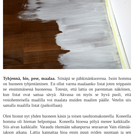
Tyhjennä, hio, pese, maalaa.
Siinäpä se pähkinänkuoressa. Isoin homma
on huoneen tyhjentäminen. En ollut varma maalaanko listat joten teippasin
ne ensimmäisessä huoneessa. Totesin, että lattia on paremman näköinen,
kun listat ovat samaa sävyä.
Akvassa on myös se hyvä puoli, että
vesiohenteisella maalilla voi maalata muiden maalien päälle. Vetelin siis
samalla maalilla listat (paikoillaan).
Olen hionut nyt yhden huoneen käsin ja toisen tasohiomakoneella. Koneella
homma oli hieman helpompaa. Koneella hioessa pölyä menee kaikkialle.
Siis aivan kaikkialle. Varaudu itkemään sahanpurua seuraavan Vain elämää-
jakson aikana. Lattia kannattaa hioa ensin puun syiden suuntaan ja sen