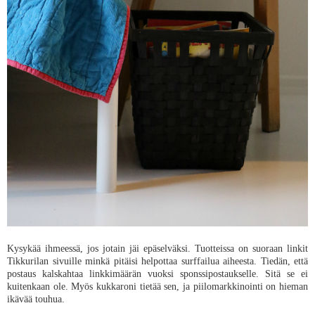
Kysykää ihmeessä, jos jotain jäi epäselväksi. Tuotteissa on suoraan linkit
Tikkurilan sivuille minkä pitäisi helpottaa surffailua aiheesta. Tiedän, että
postaus kalskahtaa linkkimäärän vuoksi sponssipostaukselle. Sitä se ei
kuitenkaan ole. Myös kukkaroni tietää sen, ja piilomarkkinointi on hieman
ikävää touhua.