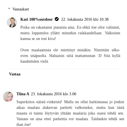
Vastaukset
Kati 100%outdoor
22. lokakuuta 2016 klo 10.38
Poika on rakastanut punaista aina. En ehkä itse olisi valinnut,
mutta lopputulos yllätti minutkin raikkaudellaan. Valkoisen
kanssa se on tosi kiva!
Oven maalaamista ole miettinyt minäkin. Nimittäin ulko-
oven sisäpuolta. Haluaisin siitä mattamustan :D Sitä kyllä
hauduttulen vielä.
Vastaa
Tiina A
23. lokakuuta 2016 klo 3.06
Superkiitos näistä vinkeistä! Mulla on ollut harkinnassa jo jonkin
aikaa maalata alakerran parketti valkoiseksi, mutta kun tästä
maasta ei tunnu löytyvän yhtään maalaria joka osaisi tehdä sen.
Vastaus on aina ettei parkettia voi maalata. Taidankin tehdä sen
ihan itse!