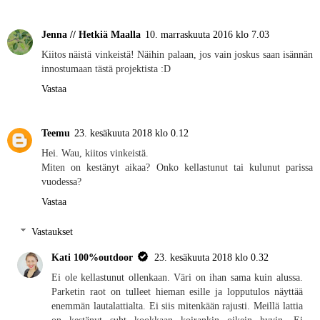
Jenna // Hetkiä Maalla
10. marraskuuta 2016 klo 7.03
Kiitos näistä vinkeistä! Näihin palaan, jos vain joskus saan isännän
innostumaan tästä projektista :D
Vastaa
Teemu
23. kesäkuuta 2018 klo 0.12
Hei. Wau, kiitos vinkeistä.
Miten on kestänyt aikaa? Onko kellastunut tai kulunut parissa
vuodessa?
Vastaa
Vastaukset
Kati 100%outdoor
23. kesäkuuta 2018 klo 0.32
Ei ole kellastunut ollenkaan. Väri on ihan sama kuin alussa.
Parketin raot on tulleet hieman esille ja lopputulos näyttää
enemmän lautalattialta. Ei siis mitenkään rajusti. Meillä lattia
on kestänyt suht kookkaan koirankin oikein hyvin. Ei