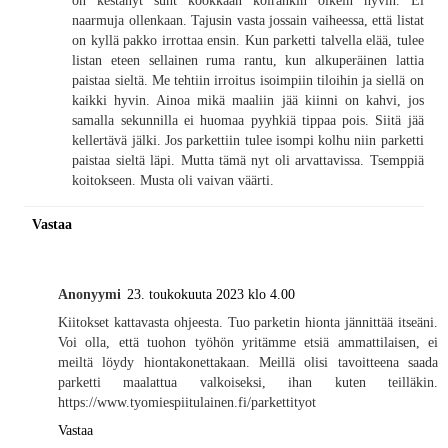
naarmuja ollenkaan. Tajusin vasta jossain vaiheessa, että listat
on kyllä pakko irrottaa ensin. Kun parketti talvella elää, tulee
listan eteen sellainen ruma rantu, kun alkuperäinen lattia
paistaa sieltä. Me tehtiin irroitus isoimpiin tiloihin ja siellä on
kaikki hyvin. Ainoa mikä maaliin jää kiinni on kahvi, jos
samalla sekunnilla ei huomaa pyyhkiä tippaa pois. Siitä jää
kellertävä jälki. Jos parkettiin tulee isompi kolhu niin parketti
paistaa sieltä läpi. Mutta tämä nyt oli arvattavissa. Tsemppiä
koitokseen. Musta oli vaivan väärti.
Vastaa
Anonyymi
23. toukokuuta 2023 klo 4.00
Kiitokset kattavasta ohjeesta. Tuo parketin hionta jännittää itseäni.
Voi olla, että tuohon työhön yritämme etsiä ammattilaisen, ei
meiltä löydy hiontakonettakaan. Meillä olisi tavoitteena saada
parketti maalattua valkoiseksi, ihan kuten teilläkin.
https://www.tyomiespiitulainen.fi/parkettityot
Vastaa