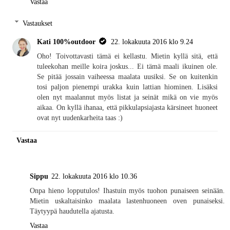
Vastaa
Vastaukset
Kati 100%outdoor
22. lokakuuta 2016 klo 9.24
Oho! Toivottavasti tämä ei kellastu. Mietin kyllä sitä, että
tuleekohan meille koira joskus... Ei tämä maali ikuinen ole.
Se pitää jossain vaiheessa maalata uusiksi. Se on kuitenkin
tosi paljon pienempi urakka kuin lattian hiominen. Lisäksi
olen nyt maalannut myös listat ja seinät mikä on vie myös
aikaa. On kyllä ihanaa, että pikkulapsiajasta kärsineet huoneet
ovat nyt uudenkarheita taas :)
Vastaa
Sippu
22. lokakuuta 2016 klo 10.36
Onpa hieno lopputulos! Ihastuin myös tuohon punaiseen seinään.
Mietin uskaltaisinko maalata lastenhuoneen oven punaiseksi.
Täytyypä haudutella ajatusta.
Vastaa