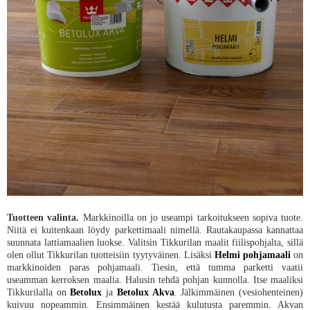
Tuotteen valinta.
Markkinoilla on jo useampi tarkoitukseen sopiva tuote.
Niitä ei kuitenkaan löydy parkettimaali nimellä. Rautakaupassa kannattaa
suunnata lattiamaalien luokse. Valitsin Tikkurilan maalit fiilispohjalta, sillä
olen ollut Tikkurilan tuotteisiin tyytyväinen. Lisäksi
Helmi pohjamaali
on
markkinoiden paras pohjamaali. Tiesin, että tumma parketti vaatii
useamman kerroksen maalia. Halusin tehdä pohjan kunnolla. Itse maaliksi
Tikkurilalla on
Betolux
ja
Betolux Akva
. Jälkimmäinen (vesiohenteinen)
kuivuu nopeammin. Ensimmäinen kestää kulutusta paremmin. Akvan