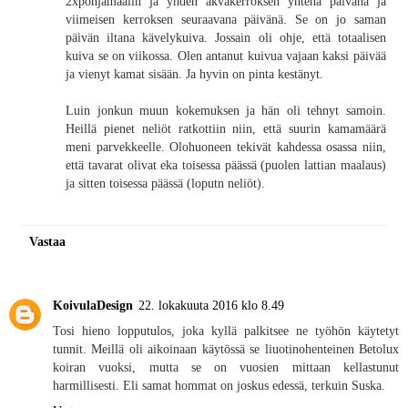
2xpohjamaalin ja yhden akvakerroksen yhtenä päivänä ja
viimeisen kerroksen seuraavana päivänä. Se on jo saman
päivän iltana kävelykuiva. Jossain oli ohje, että totaalisen
kuiva se on viikossa. Olen antanut kuivua vajaan kaksi päivää
ja vienyt kamat sisään. Ja hyvin on pinta kestänyt.
Luin jonkun muun kokemuksen ja hän oli tehnyt samoin.
Heillä pienet neliöt ratkottiin niin, että suurin kamamäärä
meni parvekkeelle. Olohuoneen tekivät kahdessa osassa niin,
että tavarat olivat eka toisessa päässä (puolen lattian maalaus)
ja sitten toisessa päässä (loputn neliöt).
Vastaa
KoivulaDesign
22. lokakuuta 2016 klo 8.49
Tosi hieno lopputulos, joka kyllä palkitsee ne työhön käytetyt
tunnit. Meillä oli aikoinaan käytössä se liuotinohenteinen Betolux
koiran vuoksi, mutta se on vuosien mittaan kellastunut
harmillisesti. Eli samat hommat on joskus edessä, terkuin Suska.