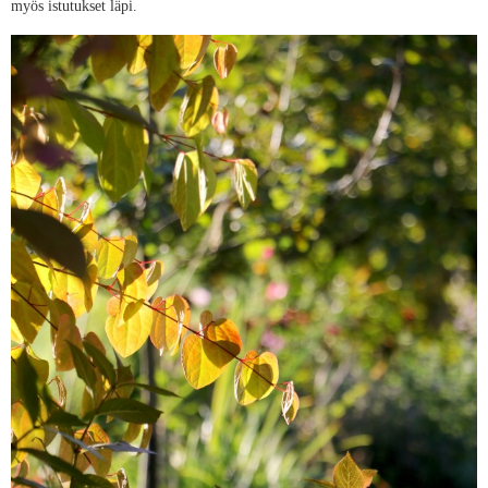
myös istutukset läpi.