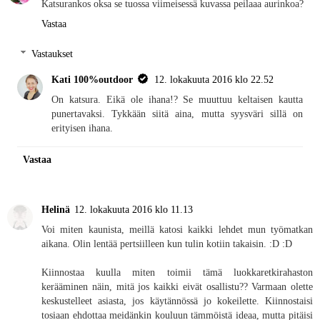
Katsurankos oksa se tuossa viimeisessä kuvassa peilaaa aurinkoa?
Vastaa
Vastaukset
Kati 100%outdoor
12. lokakuuta 2016 klo 22.52
On katsura. Eikä ole ihana!? Se muuttuu keltaisen kautta
punertavaksi. Tykkään siitä aina, mutta syysväri sillä on
erityisen ihana.
Vastaa
Helinä
12. lokakuuta 2016 klo 11.13
Voi miten kaunista, meillä katosi kaikki lehdet mun työmatkan
aikana. Olin lentää pertsiilleen kun tulin kotiin takaisin. :D :D
Kiinnostaa kuulla miten toimii tämä luokkaretkirahaston
kerääminen näin, mitä jos kaikki eivät osallistu?? Varmaan olette
keskustelleet asiasta, jos käytännössä jo kokeilette. Kiinnostaisi
tosiaan ehdottaa meidänkin kouluun tämmöistä ideaa, mutta pitäisi