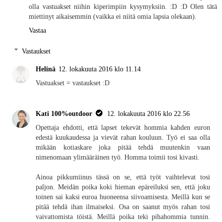
olla vastuakset niihin kiperimpiin kysymyksiin. :D :D Olen tätä
miettinyt aikaisemmin (vaikka ei niitä omia lapsia olekaan).
Vastaa
Vastaukset
Helinä
12. lokakuuta 2016 klo 11.14
Vastuakset = vastaukset :D
Kati 100%outdoor
12. lokakuuta 2016 klo 22.56
Opettaja ehdotti, että lapset tekevät hommia kahden euron
edestä kuukaudessa ja vievät rahan kouluun. Työ ei saa olla
mikään kotiaskare joka pitää tehdä muutenkin vaan
nimenomaan ylimääräinen työ. Homma toimii tosi kivasti.
Ainoa pikkumiinus tässä on se, että työt vaihtelevat tosi
paljon. Meidän poika koki hieman epäreiluksi sen, että joku
toinen sai kaksi euroa huoneensa siivoamisesta. Meillä kun se
pitää tehdä ihan ilmaiseksi. Osa on saanut myös rahan tosi
vaivattomista töistä. Meillä poika teki pihahommia tunnin.