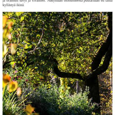
ja oranssin sävyt ja vivahteet. Näkymään olohuoneesta puutarhaan en taida
kyllästyä ikinä.