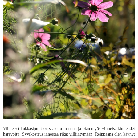
Viimeiset kukkasipulit on saatettu maahan ja pian myös viimeisetkin lehdet
haravoitu. Syyskosteus innostaa rikat villiintymään. Reippaana olen käynyt