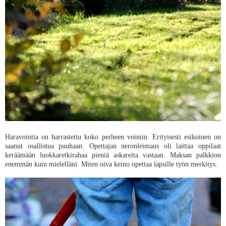
Haravointia on harrastettu koko perheen voimin. Erityisesti esikoinen on
saanut osallistua puuhaan. Opettajan neronleimaus oli laittaa oppilaat
keräämään luokkaretkirahaa pieniä askareita vastaan. Maksan palkkion
enemmän kuin mielelläni. Miten oiva keino opettaa lapsille työn merkitys.