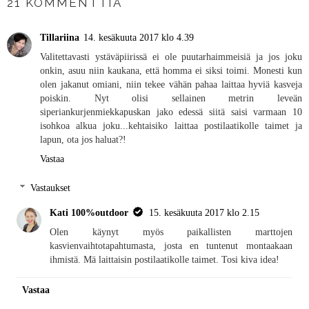
21 KOMMENTTIA
Tillariina
14. kesäkuuta 2017 klo 4.39
Valitettavasti ystäväpiirissä ei ole puutarhaimmeisiä ja jos joku
onkin, asuu niin kaukana, että homma ei siksi toimi. Monesti kun
olen jakanut omiani, niin tekee vähän pahaa laittaa hyviä kasveja
poiskin. Nyt olisi sellainen metrin leveän
siperiankurjenmiekkapuskan jako edessä siitä saisi varmaan 10
isohkoa alkua joku...kehtaisiko laittaa postilaatikolle taimet ja
lapun, ota jos haluat?!
Vastaa
Vastaukset
Kati 100%outdoor
15. kesäkuuta 2017 klo 2.15
Olen käynyt myös paikallisten marttojen
kasvienvaihtotapahtumasta, josta en tuntenut montaakaan
ihmistä. Mä laittaisin postilaatikolle taimet. Tosi kiva idea!
Vastaa