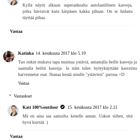
Kyllä näytti alkuun superankealta autolastillinen kasveja,
jotka hävisivät kuin kärpäsen kakka pihaan. On se hidasta
täyttää pihaa.
Vastaa
Katinka
14. kesäkuuta 2017 klo 5.19
Tuo onkin mukava tapa muistaa ystäviä, antamalla heille kasveja ja
saamalla heiltä kasveja. Ja näin tulee hyötykäyttään kasveista
harvennetut osat. Ihanaa kesää sinulle "ystäviesi" parissa =D.
Vastaa
Vastaukset
Kati 100%outdoor
15. kesäkuuta 2017 klo 2.21
Mä en aina saa samoilta kenelle annan. Uskon siihen, että
hyvä kiertää :)
Vastaa