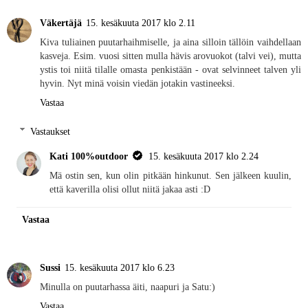
Väkertäjä
15. kesäkuuta 2017 klo 2.11
Kiva tuliainen puutarhaihmiselle, ja aina silloin tällöin vaihdellaan
kasveja. Esim. vuosi sitten mulla hävis arovuokot (talvi vei), mutta
ystis toi niitä tilalle omasta penkistään - ovat selvinneet talven yli
hyvin. Nyt minä voisin viedän jotakin vastineeksi.
Vastaa
Vastaukset
Kati 100%outdoor
15. kesäkuuta 2017 klo 2.24
Mä ostin sen, kun olin pitkään hinkunut. Sen jälkeen kuulin,
että kaverilla olisi ollut niitä jakaa asti :D
Vastaa
Sussi
15. kesäkuuta 2017 klo 6.23
Minulla on puutarhassa äiti, naapuri ja Satu:)
Vastaa