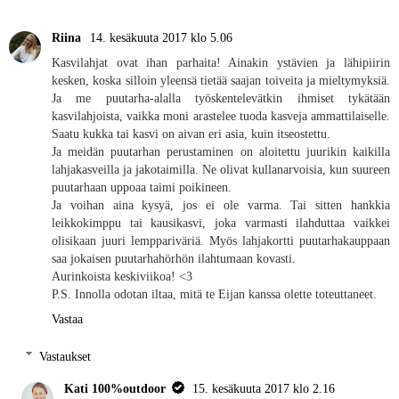
Riina
14. kesäkuuta 2017 klo 5.06
Kasvilahjat ovat ihan parhaita! Ainakin ystävien ja lähipiirin
kesken, koska silloin yleensä tietää saajan toiveita ja mieltymyksiä.
Ja me puutarha-alalla työskentelevätkin ihmiset tykätään
kasvilahjoista, vaikka moni arastelee tuoda kasveja ammattilaiselle.
Saatu kukka tai kasvi on aivan eri asia, kuin itseostettu.
Ja meidän puutarhan perustaminen on aloitettu juurikin kaikilla
lahjakasveilla ja jakotaimilla. Ne olivat kullanarvoisia, kun suureen
puutarhaan uppoaa taimi poikineen.
Ja voihan aina kysyä, jos ei ole varma. Tai sitten hankkia
leikkokimppu tai kausikasvi, joka varmasti ilahduttaa vaikkei
olisikaan juuri lemppariväriä. Myös lahjakortti puutarhakauppaan
saa jokaisen puutarhahörhön ilahtumaan kovasti.
Aurinkoista keskiviikoa! <3
P.S. Innolla odotan iltaa, mitä te Eijan kanssa olette toteuttaneet.
Vastaa
Vastaukset
Kati 100%outdoor
15. kesäkuuta 2017 klo 2.16