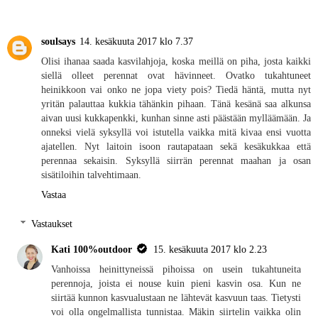
soulsays
14. kesäkuuta 2017 klo 7.37
Olisi ihanaa saada kasvilahjoja, koska meillä on piha, josta kaikki
siellä olleet perennat ovat hävinneet. Ovatko tukahtuneet
heinikkoon vai onko ne jopa viety pois? Tiedä häntä, mutta nyt
yritän palauttaa kukkia tähänkin pihaan. Tänä kesänä saa alkunsa
aivan uusi kukkapenkki, kunhan sinne asti päästään mylläämään. Ja
onneksi vielä syksyllä voi istutella vaikka mitä kivaa ensi vuotta
ajatellen. Nyt laitoin isoon rautapataan sekä kesäkukkaa että
perennaa sekaisin. Syksyllä siirrän perennat maahan ja osan
sisätiloihin talvehtimaan.
Vastaa
Vastaukset
Kati 100%outdoor
15. kesäkuuta 2017 klo 2.23
Vanhoissa heinittyneissä pihoissa on usein tukahtuneita
perennoja, joista ei nouse kuin pieni kasvin osa. Kun ne
siirtää kunnon kasvualustaan ne lähtevät kasvuun taas. Tietysti
voi olla ongelmallista tunnistaa. Mäkin siirtelin vaikka olin