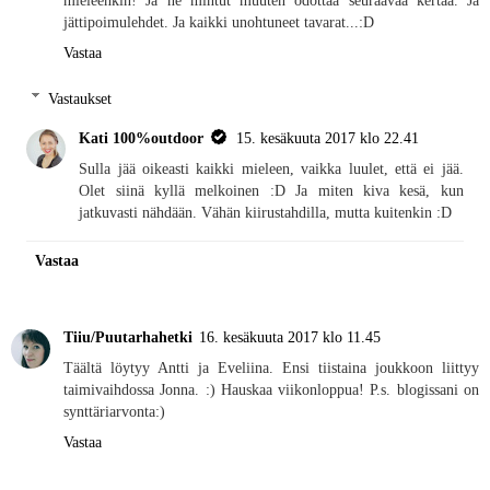
mieleenkin! Ja ne mintut muuten odottaa seuraavaa kertaa. Ja
jättipoimulehdet. Ja kaikki unohtuneet tavarat...:D
Vastaa
Vastaukset
Kati 100%outdoor
15. kesäkuuta 2017 klo 22.41
Sulla jää oikeasti kaikki mieleen, vaikka luulet, että ei jää.
Olet siinä kyllä melkoinen :D Ja miten kiva kesä, kun
jatkuvasti nähdään. Vähän kiirustahdilla, mutta kuitenkin :D
Vastaa
Tiiu/Puutarhahetki
16. kesäkuuta 2017 klo 11.45
Täältä löytyy Antti ja Eveliina. Ensi tiistaina joukkoon liittyy
taimivaihdossa Jonna. :) Hauskaa viikonloppua! P.s. blogissani on
synttäriarvonta:)
Vastaa