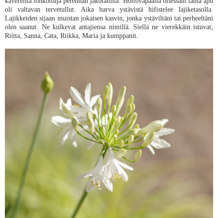
kavereilta lohkottuja perennan jakotaimia. Hoitovapaalla ollessani tämä apu
oli valtavan tervetullut. Aika harva ystävistä hifistelee lajiketasolla.
Lajikkeiden sijaan muistan jokaisen kasvin, jonka ystäviltäni tai perheeltäni
olen saanut. Ne kulkevat antajiensa nimillä. Siellä ne vierekkäin istuvat;
Riitta, Sanna, Cata, Riikka, Maria ja kumppanit.