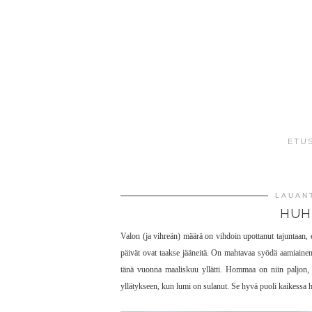
ETU
LAUANT
HUH
Valon (ja vihreän) määrä on vihdoin upottanut tajuntaan, 
päivät ovat taakse jääneitä. On mahtavaa syödä aamiainen
tänä vuonna maaliskuu yllätti. Hommaa on niin paljon,
yllätykseen, kun lumi on sulanut. Se hyvä puoli kaikessa