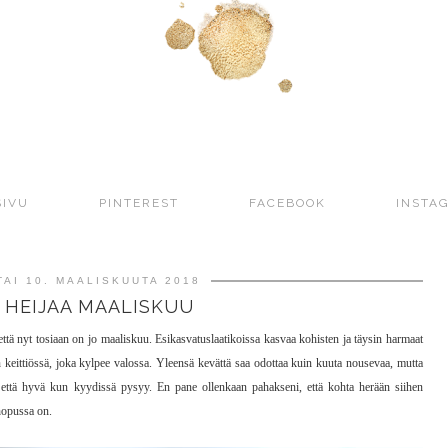
SIVU
PINTEREST
FACEBOOK
INSTA
AI 10. MAALISKUUTA 2018
 HEIJAA MAALISKUU
että nyt tosiaan on jo maaliskuu. Esikasvatuslaatikoissa kasvaa kohisten ja täysin harmaat
 keittiössä, joka kylpee valossa. Yleensä kevättä saa odottaa kuin kuuta nousevaa, mutta
 että hyvä kun kyydissä pysyy. En pane ollenkaan pahakseni, että kohta herään siihen
 hopussa on.