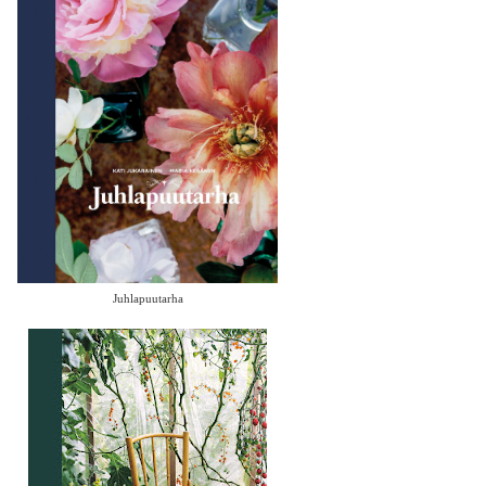
Juhlapuutarha