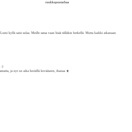
ruukkupuutarhaa
umi kyllä saisi sulaa. Meille sataa vaan lisää tälläkin hetkellä. Mutta kaikki aikanaan.
 :)
atta, ja nyt on aika heräillä kevääseen, ihanaa ☀️