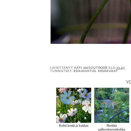
LÄHETTÄNYT
KATI 100%OUTDOOR
KLO
23.47
TUNNISTEET:
ESIKASVATUS
,
KESÄKUKAT
Y
Kohti kesää ja kukkia
Herkkä
pallerokiurunkukka