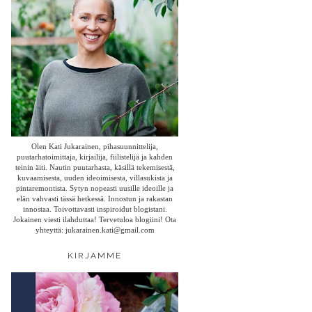
Olen Kati Jukarainen, pihasuunnittelija,
puutarhatoimittaja, kirjailija, fiilistelijä ja kahden
teinin äiti. Nautin puutarhasta, käsillä tekemisestä,
kuvaamisesta, uuden ideoimisesta, villasukista ja
pintaremontista. Sytyn nopeasti uusille ideoille ja
elän vahvasti tässä hetkessä. Innostun ja rakastan
innostaa. Toivottavasti inspiroidut blogistani.
Jokainen viesti ilahduttaa! Tervetuloa blogiini! Ota
yhteyttä: jukarainen.kati@gmail.com
KIRJAMME