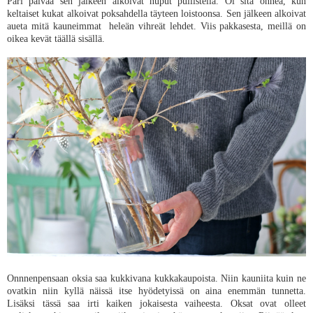
Pari päivää sen jälkeen alkoivat nuput pullistella. Oi sitä onnea, kun
keltaiset kukat alkoivat poksahdella täyteen loistoonsa. Sen jälkeen alkoivat
aueta mitä kauneimmat heleän vihreät lehdet. Viis pakkasesta, meillä on
oikea kevät täällä sisällä.
Onnnenpensaan oksia saa kukkivana kukkakaupoista. Niin kauniita kuin ne
ovatkin niin kyllä näissä itse hyödetyissä on aina enemmän tunnetta.
Lisäksi tässä saa irti kaiken jokaisesta vaiheesta. Oksat ovat olleet