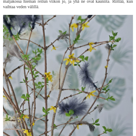
maljakossa hieman reilun viikon jo, ja yhä ne ovat kauniita. Riittää, kun
vaihtaa veden välillä.