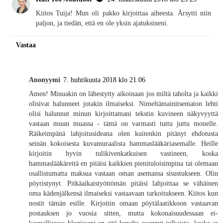
Kiitos Tuija! Mun oli pakko kirjoittaa aiheesta. Ärsytti niin
paljon, ja tiedän, että en ole yksin ajatuksineni.
Vastaa
Anonyymi
7. huhtikuuta 2018 klo 21.06
Amen! Minuakin on lähestytty aikoinaan jos miltä taholta ja kaikki
olisivat halunneet jotakin ilmaiseksi. Nimeltämainitsematon lehti
olisi halunnut minun kirjoittamani tekstin kuvineen näkyvyyttä
vastaan muun muassa - tämä on varmasti tuttu juttu monelle.
Räikeimpänä lahjoitusideana olen kuitenkin pitänyt ehdotusta
seinän kokoisesta kuvamuraalista hammaslääkäriasemalle. Heille
kirjoitin hyvin tulikivenkatkuisen vastineen, koska
hammaslääkäreitä en pitäisi kaikkien pienituloisimpina tai olemaan
osallistumatta maksua vastaan oman asemansa sisustukseen. Olin
pöyristynyt. Pitkäaikaistyöttömän pitäisi lahjoittaa se vähäinen
oma kädenjälkensä ilmaiseksi vastaavaan tarkoitukseen. Kiitos kun
nostit tämän esille. Kirjoitin omaan pöytälaatikkoon vastaavan
postauksen jo vuosia sitten, mutta kokonaisuudessaan ei-