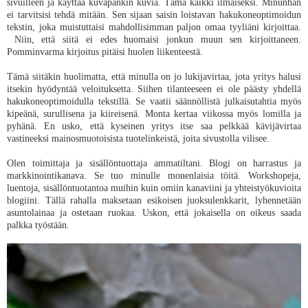
sivuilleen ja käyttää kuvapankin kuvia. Tämä kaikki ilmaiseksi. Minunhan
ei tarvitsisi tehdä mitään. Sen sijaan saisin loistavan hakukoneoptimoidun
tekstin, joka muistuttaisi mahdollisimman paljon omaa tyyliäni kirjoittaa.
Niin, että siitä ei edes huomaisi jonkun muun sen kirjoittaneen.
Pomminvarma kirjoitus pitäisi huolen liikenteestä.
Tämä siitäkin huolimatta, että minulla on jo lukijavirtaa, jota yritys halusi
itsekin hyödyntää veloituksetta. Siihen tilanteeseen ei ole päästy yhdellä
hakukoneoptimoidulla tekstillä. Se vaatii säännöllistä julkaisutahtia myös
kipeänä, surullisena ja kiireisenä. Monta kertaa viikossa myös lomilla ja
pyhänä. En usko, että kyseinen yritys itse saa pelkkää kävijävirtaa
vastineeksi mainosmuotoisista tuotelinkeistä, joita sivustolla vilisee.
Olen toimittaja ja sisällöntuottaja ammatiltani. Blogi on harrastus ja
markkinointikanava. Se tuo minulle monenlaisia töitä. Workshopeja,
luentoja, sisällöntuotantoa muihin kuin omiin kanaviini ja yhteistyökuvioita
blogiini. Tällä rahalla maksetaan esikoisen juoksulenkkarit, lyhennetään
asuntolainaa ja ostetaan ruokaa. Uskon, että jokaisella on oikeus saada
palkka työstään.