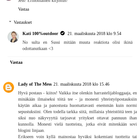
Jess! Erinomainen kirjoitus!
Vastaa
Vastaukset
Kati 100%outdoor
21. maaliskuuta 2018 klo 9.54
No sulta en Sussi mitään muuta reaktiota olisi ikinä
odottanutkaan <3
Vastaa
Lady of The Mess
21. maaliskuuta 2018 klo 15.46
Hyvä postaus - kiitos! Vaikka itse olenkin harrastelijabloggaaja, en
minäkään ilmaiseksi töitä tee - ja monesti yhteistyöpostauksiin
käytän aikaa ja panostusta huomattavasti enemmän kuin normi
sepustuksiini. Olen todella tarkka siitä, millaisia yhteistöitä teen ja
siksi nuo näkyvyyttä tarjoavat yritykset ottavat pannuun ihan
kunnolla. Monesti vielä tuotteista, jotka eivät mitenkään sovi
blogini linjaan.
Erikseen voin kyllä mainostaa hyväksi kokemiani tuotteita tai