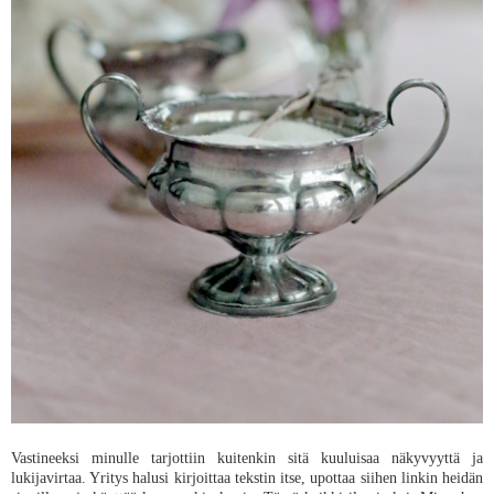
Vastineeksi minulle tarjottiin kuitenkin sitä kuuluisaa näkyvyyttä ja
lukijavirtaa. Yritys halusi kirjoittaa tekstin itse, upottaa siihen linkin heidän