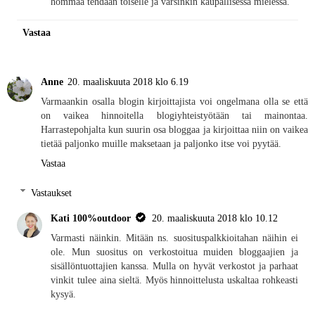
hommaa tehdään toiselle ja varsinkin kaupallisessa mielessä.
Vastaa
Anne
20. maaliskuuta 2018 klo 6.19
Varmaankin osalla blogin kirjoittajista voi ongelmana olla se että
on vaikea hinnoitella blogiyhteistyötään tai mainontaa.
Harrastepohjalta kun suurin osa bloggaa ja kirjoittaa niin on vaikea
tietää paljonko muille maksetaan ja paljonko itse voi pyytää.
Vastaa
Vastaukset
Kati 100%outdoor
20. maaliskuuta 2018 klo 10.12
Varmasti näinkin. Mitään ns. suosituspalkkioitahan näihin ei
ole. Mun suositus on verkostoitua muiden bloggaajien ja
sisällöntuottajien kanssa. Mulla on hyvät verkostot ja parhaat
vinkit tulee aina sieltä. Myös hinnoittelusta uskaltaa rohkeasti
kysyä.