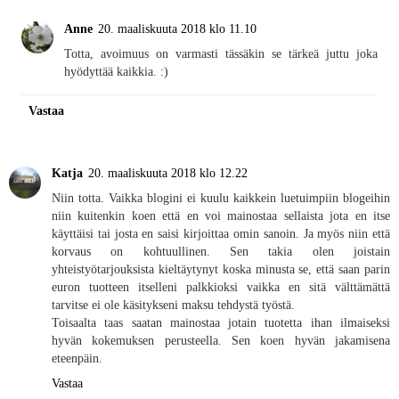
Anne
20. maaliskuuta 2018 klo 11.10
Totta, avoimuus on varmasti tässäkin se tärkeä juttu joka
hyödyttää kaikkia. :)
Vastaa
Katja
20. maaliskuuta 2018 klo 12.22
Niin totta. Vaikka blogini ei kuulu kaikkein luetuimpiin blogeihin
niin kuitenkin koen että en voi mainostaa sellaista jota en itse
käyttäisi tai josta en saisi kirjoittaa omin sanoin. Ja myös niin että
korvaus on kohtuullinen. Sen takia olen joistain
yhteistyötarjouksista kieltäytynyt koska minusta se, että saan parin
euron tuotteen itselleni palkkioksi vaikka en sitä välttämättä
tarvitse ei ole käsitykseni maksu tehdystä työstä.
Toisaalta taas saatan mainostaa jotain tuotetta ihan ilmaiseksi
hyvän kokemuksen perusteella. Sen koen hyvän jakamisena
eteenpäin.
Vastaa