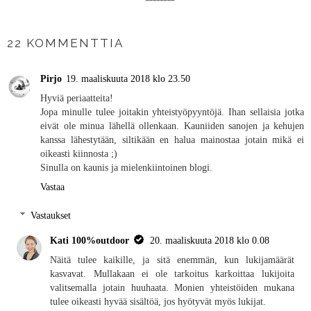
JAA MUILLE
22 KOMMENTTIA
Pirjo
19. maaliskuuta 2018 klo 23.50
Hyviä periaatteita!
Jopa minulle tulee joitakin yhteistyöpyyntöjä. Ihan sellaisia jotka
eivät ole minua lähellä ollenkaan. Kauniiden sanojen ja kehujen
kanssa lähestytään, siltikään en halua mainostaa jotain mikä ei
oikeasti kiinnosta ;)
Sinulla on kaunis ja mielenkiintoinen blogi.
Vastaa
Vastaukset
Kati 100%outdoor
20. maaliskuuta 2018 klo 0.08
Näitä tulee kaikille, ja sitä enemmän, kun lukijamäärät
kasvavat. Mullakaan ei ole tarkoitus karkoittaa lukijoita
valitsemalla jotain huuhaata. Monien yhteistöiden mukana
tulee oikeasti hyvää sisältöä, jos hyötyvät myös lukijat.