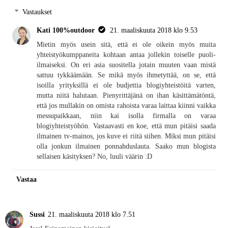
Vastaukset
Kati 100%outdoor
21. maaliskuuta 2018 klo 9.53
Mietin myös usein sitä, että ei ole oikein myös muita
yhteistyökumppaneita kohtaan antaa jollekin toiselle puoli-
ilmaiseksi. On eri asia suositella jotain muuten vaan mistä
sattuu tykkäämään. Se mikä myös ihmetyttää, on se, että
isoilla yrityksillä ei ole budjettia blogiyhteistöitä varten,
mutta niitä halutaan. Pienyrittäjänä on ihan käsittämätöntä,
että jos mullakin on omista rahoista varaa laittaa kiinni vaikka
messupaikkaan, niin kai isolla firmalla on varaa
blogiyhteistyöhön. Vastaavasti en koe, että mun pitäisi saada
ilmainen tv-mainos, jos kuve ei riitä siihen. Miksi mun pitäisi
olla jonkun ilmainen ponnahduslauta. Saako mun blogista
sellaisen käsityksen? No, luuli väärin :D
Vastaa
Sussi
21. maaliskuuta 2018 klo 7.51