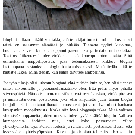
Blogiini tullaan pitkälti sen takia, että te lukijat tunnette minut. Tosi moni
teistä on seurannut elämääni jo pitkään. Tunnette tyylini kirjoittaa,
huomaatte kuvista kun olen oppinut paremmaksi ja tiedätte mitä odottaa.
Toki osa liikenteestä tulee vinkkien ja hakukoneoptimoinnin takia. Siitä
esimerkkinä amppelipostaus, joka todennäköisesti kiikkuu blogini
luetuimpana postauksena blogin hautaamiseen asti. Minä tiedän mitä te
haluatte lukea. Minä tiedän, kun kansa tarvitsee amppelinsa.
Jos työn tilaaja olisi lukenut blogiani yhtä pitkään kuin te, hän olisi tiennyt
miten siivoushullu ja pesuainefaanaatikko olen. Että pidän myös pihalla
siivouspäiviä. Hän olisi luottanut siihen, että teen hauskan, vinkkipitoisen
ja ammattitaitoisen postauksen, joka olisi kirjoitettu juuri tämän blogin
lukijoille. Olisin ottanut ihanat siivouskuvat, jotka olisivat olleet kaukana
kuvapankin moppikuvista. Koska niin hyvä bloggaaja tekee. Minä valitsen
yhteistyökumppaneita joiden mukana tulee hyvää sisältöä blogiin. Valitsen
kumppaneita harkiten niin, ettei koko postausvirta vilise
yhteistyömerkintöjä. Kerron reilusti ja rehdisti heti postauksen alussa, että
kyseessä on yhteistyöpostaus. Kuvaan ja kirjoitan teille itse. Koska niin