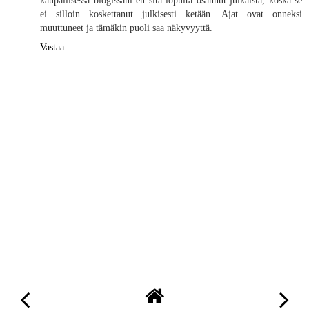
kaupallisessa blogissani en sitä lopulta osannut julkaista, koska se
ei silloin koskettanut julkisesti ketään. Ajat ovat onneksi
muuttuneet ja tämäkin puoli saa näkyvyyttä.
Vastaa