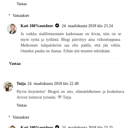
Vastaa
Vastaukset
Kati 100%outdoor
24. maaliskuuta 2018 klo 23.24
Ja vaikka sisällöntuotanto kaikessaan on kivaa, niin on se
myös työtä ja työlästä. Blogi päivittyy aina viikonloppuna.
Melkoinen tulipalokriisi saa olla päällä, että jää väliin.
Onneksi puuha on ihanaa. Eihän sitä muuten tekisikään.
Vastaa
Tuija
24. maaliskuuta 2018 klo 22.48
Hyvin kirjoitettu! Blogisi on aito, elämänläheinen ja koskettava.
Arvosi loistavat työssäsi. 💚 Tuija
Vastaa
Vastaukset
Kati 100%outdoor
24. maaliskuuta 2018 klo 23.25