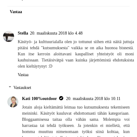
Vastaa
Stella
20. maaliskuuta 2018 klo 4.48
Käsityö- ja kulttuurialalla olen jo tottunut siihen että näitä juttuja
pitäisi tehdä "kutsumuksesta" vaikka se on aika huonoa bisnestä.
Kun itse kerroin aloittavani kaupalliset yhteistyöt oli moni
kauhuissaan. Tietäisivätpä vaan kuinka järjettömistä ehdotuksista
olen kieltäytynyt :D
Vastaa
Vastaukset
Kati 100%outdoor
20. maaliskuuta 2018 klo 10.11
Jotain aloja kieltämättä leimaa tuo kutsumuksesta tekemiseen
meininki. Käsityöt kuuluvat ehdottomasti tähän kategoriaan.
Bloggaamisessa taitaa olla vähän sama. Molempia voi
harrastaa tai tehdä työkseen. Ja jotenkin ei mielletä, että
homma muuttuu nimenomaan työksi siinä kohtaa, kun