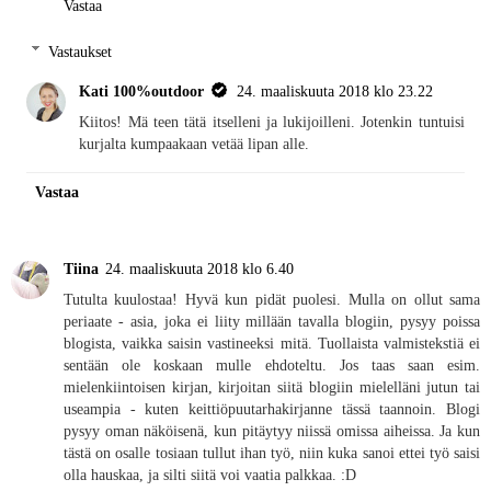
Vastaa
Vastaukset
Kati 100%outdoor
24. maaliskuuta 2018 klo 23.22
Kiitos! Mä teen tätä itselleni ja lukijoilleni. Jotenkin tuntuisi
kurjalta kumpaakaan vetää lipan alle.
Vastaa
Tiina
24. maaliskuuta 2018 klo 6.40
Tutulta kuulostaa! Hyvä kun pidät puolesi. Mulla on ollut sama
periaate - asia, joka ei liity millään tavalla blogiin, pysyy poissa
blogista, vaikka saisin vastineeksi mitä. Tuollaista valmistekstiä ei
sentään ole koskaan mulle ehdoteltu. Jos taas saan esim.
mielenkiintoisen kirjan, kirjoitan siitä blogiin mielelläni jutun tai
useampia - kuten keittiöpuutarhakirjanne tässä taannoin. Blogi
pysyy oman näköisenä, kun pitäytyy niissä omissa aiheissa. Ja kun
tästä on osalle tosiaan tullut ihan työ, niin kuka sanoi ettei työ saisi
olla hauskaa, ja silti siitä voi vaatia palkkaa. :D