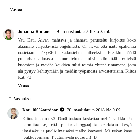
Vastaa
Johanna Rintanen
19. maaliskuuta 2018 klo 23.50
Vau Kati, Aivan mahtava ja ihanasti perusteltu kirjoitus koko
alaamme varjostavasta ongelmasta. On hyvä, että näitä epäkohtia
nostetaan näkyvästi keskustelun aiheeksi. Etenkin täällä
puutarhamaailmassa hinnoitteluun tulisi kiinnittää erityistä
huomiota ja meidän kaikkien tulisi toimia yhtenä rintamana, jotta
ala pystyy kehittymään ja meidän työpanosta arvostettaisiin. Kiitos
Kati <3
Vastaa
Vastaukset
Kati 100%outdoor
20. maaliskuuta 2018 klo 0.09
Kiitos Johanna <3 Tämä tosiaan koskettaa meitä kaikkia. Ja
harmittaa se, että puutarhabloggaajilta kehdataan kysyä
ilmaiseksi ja puoli-ilmaiseksi melko kevyesti. Mä uskon kans
joukkovoimaan. Puutarha-ala nousuun! :D