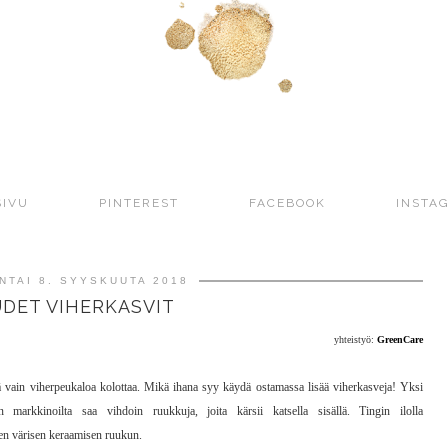
SIVU
PINTEREST
FACEBOOK
INSTA
NTAI 8. SYYSKUUTA 2018
DET VIHERKASVIT
yhteistyö:
GreenCare
ä vain viherpeukaloa kolottaa. Mikä ihana syy käydä ostamassa lisää viherkasveja! Yksi
markkinoilta saa vihdoin ruukkuja, joita kärsii katsella sisällä. Tingin ilolla
lisen värisen keraamisen ruukun.