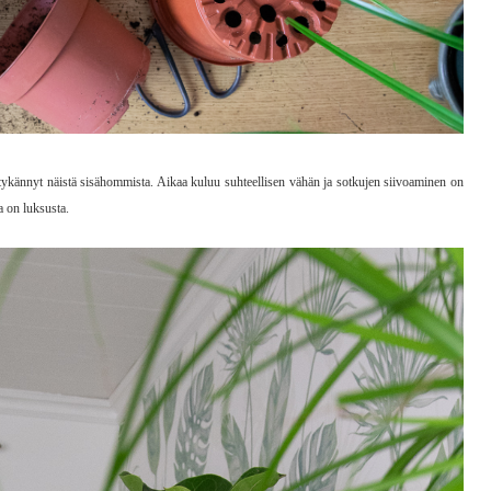
a tykännyt näistä sisähommista. Aikaa kuluu suhteellisen vähän ja sotkujen siivoaminen on
a on luksusta.