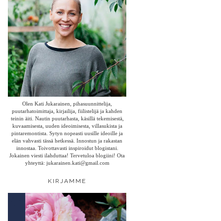
Olen Kati Jukarainen, pihasuunnittelija,
puutarhatoimittaja, kirjailija, fiilistelijä ja kahden
teinin äiti. Nautin puutarhasta, käsillä tekemisestä,
kuvaamisesta, uuden ideoimisesta, villasukista ja
pintaremontista. Sytyn nopeasti uusille ideoille ja
elän vahvasti tässä hetkessä. Innostun ja rakastan
innostaa. Toivottavasti inspiroidut blogistani.
Jokainen viesti ilahduttaa! Tervetuloa blogiini! Ota
yhteyttä: jukarainen.kati@gmail.com
KIRJAMME