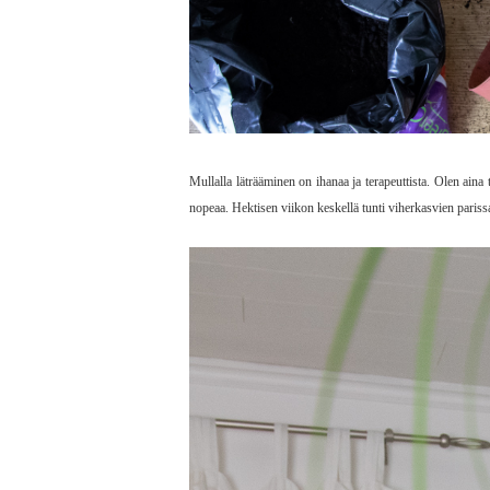
Mullalla läträäminen on ihanaa ja terapeuttista. Olen ain
nopeaa. Hektisen viikon keskellä tunti viherkasvien pariss