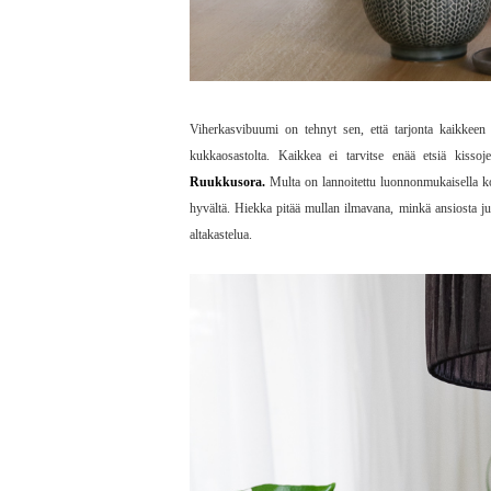
Viherkasvibuumi on tehnyt sen, että tarjonta kaikkeen 
kukkaosastolta. Kaikkea ei tarvitse enää etsiä kiss
Ruukkusora.
Multa on lannoitettu luonnonmukaisella ko
hyvältä. Hiekka pitää mullan ilmavana, minkä ansiosta juu
altakastelua.