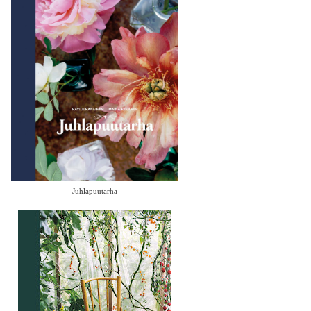
Juhlapuutarha