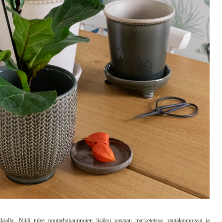
alla. Niitä tulee puutarhakauppojen lisäksi vastaan marketeissa, rautakaupoissa ja