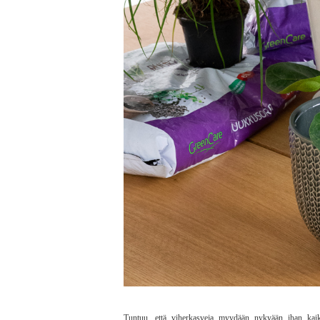
Tuntuu, että viherkasveja myydään nykyään ihan kaikki