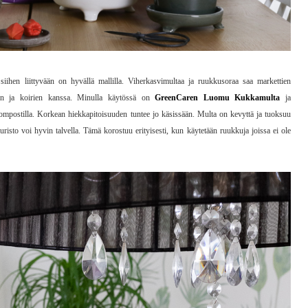
siihen liittyvään on hyvällä mallilla. Viherkasvimultaa ja ruukkusoraa saa markettien
ojen ja koirien kanssa. Minulla käytössä on
GreenCaren Luomu Kukkamulta
ja
mpostilla. Korkean hiekkapitoisuuden tuntee jo käsissään. Multa on kevyttä ja tuoksuu
risto voi hyvin talvella. Tämä korostuu erityisesti, kun käytetään ruukkuja joissa ei ole