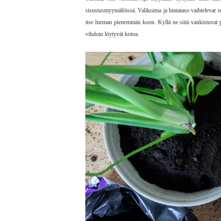
sisustusmyymälöissä. Valikoima ja hintataso vaihtelevat su
itse hieman pienemmän koon. Kyllä ne siitä vankistuvat pa
vihdoin löytyvät kotoa.