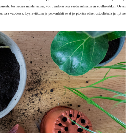
uresti. Jos jaksaa nähdä vaivaa, voi trendikasveja saada suhteellisen edullisestikin. Ostan
rissa vuodessa. Lyyraviikuna ja peikonlehti ovat jo pitkään olleet ostoslistalla ja nyt ne