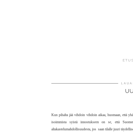
ETU
LAUA
UU
Kun pihalta jää vihdoin vihdoin aikaa, huomaan, että yh
isoimmista syistä innostukseen on se, että Suomen 
altakastelumahdollisuudesta, jos saan tilalle juuri täydel