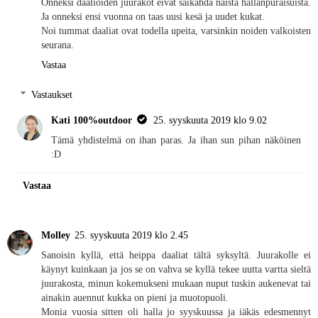
Onneksi daalioiden juurakot eivät säikähdä näistä hallanpuraisuista.
Ja onneksi ensi vuonna on taas uusi kesä ja uudet kukat.
Noi tummat daaliat ovat todella upeita, varsinkin noiden valkoisten
seurana.
Vastaa
Vastaukset
Kati 100%outdoor
25. syyskuuta 2019 klo 9.02
Tämä yhdistelmä on ihan paras. Ja ihan sun pihan näköinen
:D
Vastaa
Molley
25. syyskuuta 2019 klo 2.45
Sanoisin kyllä, että heippa daaliat tältä syksyltä. Juurakolle ei
käynyt kuinkaan ja jos se on vahva se kyllä tekee uutta vartta sieltä
juurakosta, minun kokemukseni mukaan nuput tuskin aukenevat tai
ainakin auennut kukka on pieni ja muotopuoli.
Monia vuosia sitten oli halla jo syyskuussa ja iäkäs edesmennyt