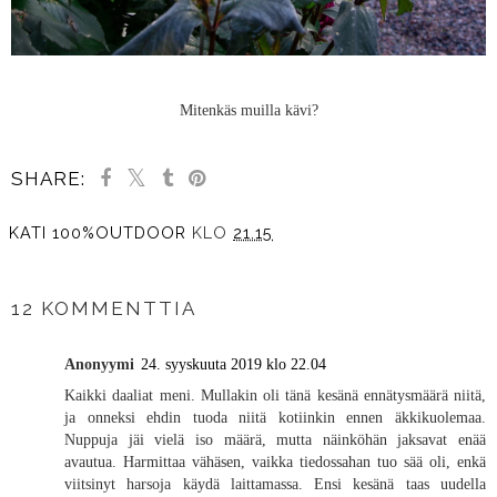
Mitenkäs muilla kävi?
SHARE:
KATI 100%OUTDOOR
KLO
21.15
JAA MUILLE
12 KOMMENTTIA
Anonyymi
24. syyskuuta 2019 klo 22.04
Kaikki daaliat meni. Mullakin oli tänä kesänä ennätysmäärä niitä,
ja onneksi ehdin tuoda niitä kotiinkin ennen äkkikuolemaa.
Nuppuja jäi vielä iso määrä, mutta näinköhän jaksavat enää
avautua. Harmittaa vähäsen, vaikka tiedossahan tuo sää oli, enkä
viitsinyt harsoja käydä laittamassa. Ensi kesänä taas uudella