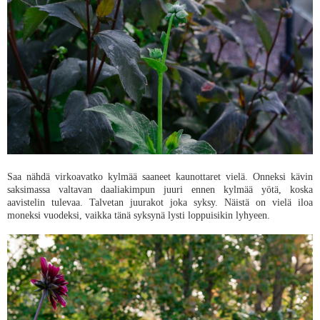
Saa nähdä virkoavatko kylmää saaneet kaunottaret vielä. Onneksi kävin
saksimassa valtavan daaliakimpun juuri ennen kylmää yötä, koska
aavistelin tulevaa. Talvetan juurakot joka syksy. Näistä on vielä iloa
moneksi vuodeksi, vaikka tänä syksynä lysti loppuisikin lyhyeen.