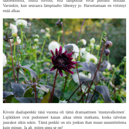
säätiedotteita, mutta toivoin, että lämpötilat eivät putoaisi nollaan.
Varsinkin, kun seuraava lämpöaalto lähestyy jo. Harsottamaan en viitsinyt
enää alkaa.
Kivoin daaliapenkki tänä vuonna oli tämä dramaattinen 'mustavalkoinen'.
Lajikkkeet ovat pudonneet kauan aikaa sitten matkasta, koska talvetan
juurakot sikin sokin. Tämä penkki on siis jonkun ihan muun suunnittelema
kuin minun. Ja ah, miten upea se on!