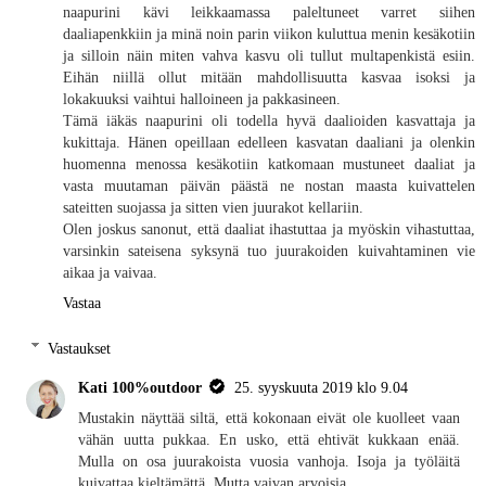
naapurini kävi leikkaamassa paleltuneet varret siihen
daaliapenkkiin ja minä noin parin viikon kuluttua menin kesäkotiin
ja silloin näin miten vahva kasvu oli tullut multapenkistä esiin.
Eihän niillä ollut mitään mahdollisuutta kasvaa isoksi ja
lokakuuksi vaihtui halloineen ja pakkasineen.
Tämä iäkäs naapurini oli todella hyvä daalioiden kasvattaja ja
kukittaja. Hänen opeillaan edelleen kasvatan daaliani ja olenkin
huomenna menossa kesäkotiin katkomaan mustuneet daaliat ja
vasta muutaman päivän päästä ne nostan maasta kuivattelen
sateitten suojassa ja sitten vien juurakot kellariin.
Olen joskus sanonut, että daaliat ihastuttaa ja myöskin vihastuttaa,
varsinkin sateisena syksynä tuo juurakoiden kuivahtaminen vie
aikaa ja vaivaa.
Vastaa
Vastaukset
Kati 100%outdoor
25. syyskuuta 2019 klo 9.04
Mustakin näyttää siltä, että kokonaan eivät ole kuolleet vaan
vähän uutta pukkaa. En usko, että ehtivät kukkaan enää.
Mulla on osa juurakoista vuosia vanhoja. Isoja ja työläitä
kuivattaa kieltämättä. Mutta vaivan arvoisia.