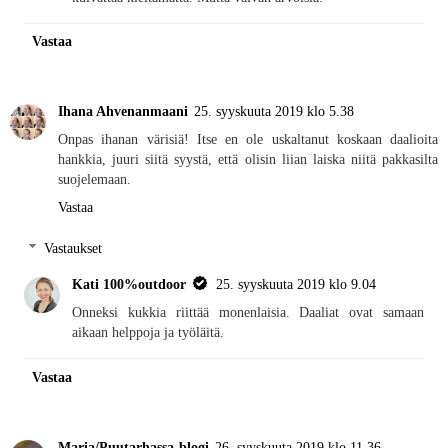
Vastaa
Ihana Ahvenanmaani
25. syyskuuta 2019 klo 5.38
Onpas ihanan värisiä! Itse en ole uskaltanut koskaan daalioita
hankkia, juuri siitä syystä, että olisin liian laiska niitä pakkasilta
suojelemaan.
Vastaa
Vastaukset
Kati 100%outdoor
25. syyskuuta 2019 klo 9.04
Onneksi kukkia riittää monenlaisia. Daaliat ovat samaan
aikaan helppoja ja työläitä.
Vastaa
Maria/Puutarhassa-blogi
26. syyskuuta 2019 klo 11.36