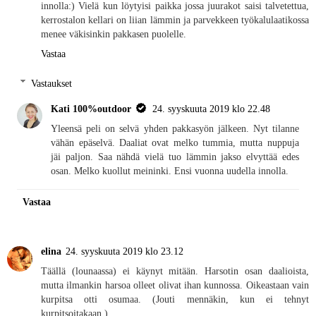
innolla:) Vielä kun löytyisi paikka jossa juurakot saisi talvetettua,
kerrostalon kellari on liian lämmin ja parvekkeen työkalulaatikossa
menee väkisinkin pakkasen puolelle.
Vastaa
Vastaukset
Kati 100%outdoor
24. syyskuuta 2019 klo 22.48
Yleensä peli on selvä yhden pakkasyön jälkeen. Nyt tilanne
vähän epäselvä. Daaliat ovat melko tummia, mutta nuppuja
jäi paljon. Saa nähdä vielä tuo lämmin jakso elvyttää edes
osan. Melko kuollut meininki. Ensi vuonna uudella innolla.
Vastaa
elina
24. syyskuuta 2019 klo 23.12
Täällä (lounaassa) ei käynyt mitään. Harsotin osan daalioista,
mutta ilmankin harsoa olleet olivat ihan kunnossa. Oikeastaan vain
kurpitsa otti osumaa. (Jouti mennäkin, kun ei tehnyt
kurpitsoitakaan.)