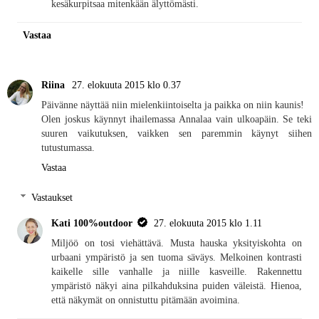
kesäkurpitsaa mitenkään älyttömästi.
Vastaa
Riina
27. elokuuta 2015 klo 0.37
Päivänne näyttää niin mielenkiintoiselta ja paikka on niin kaunis!
Olen joskus käynnyt ihailemassa Annalaa vain ulkoapäin. Se teki
suuren vaikutuksen, vaikken sen paremmin käynyt siihen
tutustumassa.
Vastaa
Vastaukset
Kati 100%outdoor
27. elokuuta 2015 klo 1.11
Miljöö on tosi viehättävä. Musta hauska yksityiskohta on
urbaani ympäristö ja sen tuoma säväys. Melkoinen kontrasti
kaikelle sille vanhalle ja niille kasveille. Rakennettu
ympäristö näkyi aina pilkahduksina puiden väleistä. Hienoa,
että näkymät on onnistuttu pitämään avoimina.