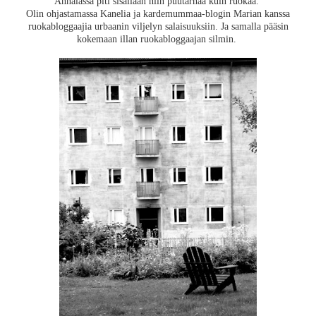
Annalassa piti sisällään niin puutarhaa kuin ruokaa.
Olin ohjastamassa Kanelia ja kardemummaa-blogin Marian kanssa
ruokabloggaajia urbaanin viljelyn salaisuuksiin. Ja samalla pääsin
kokemaan illan ruokabloggaajan silmin.