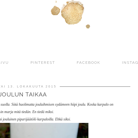
SIVU
PINTEREST
FACEBOOK
INSTA
TAI 13. LOKAKUUTA 2015
JOULUN TAIKAA
i suolla. Siitä huolimatta jouluihmisen sydämeen hiipi joulu. Koska karpalo on
sin marja mitä tiedän. En tiedä miksi.
i jouluinen piparijäätölö karpaloilla. Ehkä siksi.