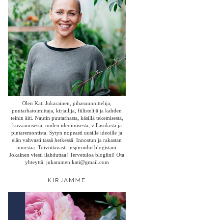
Olen Kati Jukarainen, pihasuunnittelija,
puutarhatoimittaja, kirjailija, fiilistelijä ja kahden
teinin äiti. Nautin puutarhasta, käsillä tekemisestä,
kuvaamisesta, uuden ideoimisesta, villasukista ja
pintaremontista. Sytyn nopeasti uusille ideoille ja
elän vahvasti tässä hetkessä. Innostun ja rakastan
innostaa. Toivottavasti inspiroidut blogistani.
Jokainen viesti ilahduttaa! Tervetuloa blogiini! Ota
yhteyttä: jukarainen.kati@gmail.com
KIRJAMME