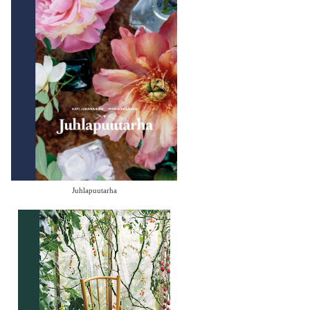
Juhlapuutarha