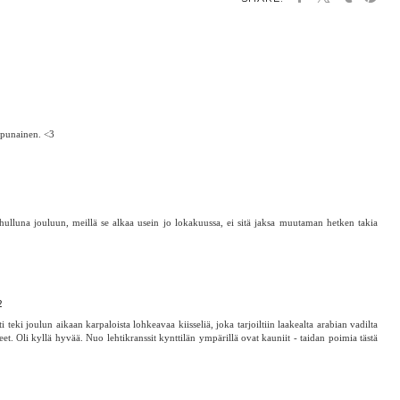
OU MAY ALSO ENJOY:
Joulun odotusta + North
Helppo paperipallo -
Havutähti - helppo ohje,
Outdoor -alekoodi!
Näin onnistut!
jolla onnistut
npunainen. <3
 hulluna jouluun, meillä se alkaa usein jo lokakuussa, ei sitä jaksa muutaman hetken takia
2
teki joulun aikaan karpaloista lohkeavaa kiisseliä, joka tarjoiltiin laakealta arabian vadilta
et. Oli kyllä hyvää. Nuo lehtikranssit kynttilän ympärillä ovat kauniit - taidan poimia tästä