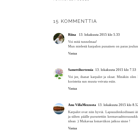
Y
5 vinkkiä - Paketoi
Jouluiset jääpalat - DIY
kauniisti
15 KOMMENTTIA
Riina
13. lokakuuta 2015 klo 5.33
Voi mitä tunnelmaa!
Mun mielestä karpalon punainen on paras joulu
Vastaa
Samettihortensia
13. lokakuuta 2015 klo 7.53
Voi jee, ihanat karpalot ja oksat. Minäkin olen
koristeita sun muuta veivata esiin.
Vastaa
Anu VillaMezzosta
13. lokakuuta 2015 klo 8.5
Karpalot ovat niin hyviä. Lapsuudenkodissani äiti 
ja siihen päälle pursotettiin kermavaahtoruusukke
idean :) Mukavaa lomaviikon jatkoa sinne !