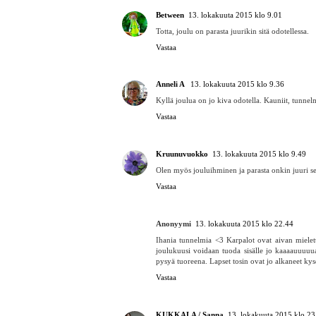
Vastaa
Between
13. lokakuuta 2015 klo 9.01
Totta, joulu on parasta juurikin sitä odotellessa.
Vastaa
Anneli A
13. lokakuuta 2015 klo 9.36
Kyllä joulua on jo kiva odotella. Kauniit, tunne
Vastaa
Kruunuvuokko
13. lokakuuta 2015 klo 9.49
Olen myös jouluihminen ja parasta onkin juuri se,
Vastaa
Anonyymi
13. lokakuuta 2015 klo 22.44
Ihania tunnelmia <3 Karpalot ovat aivan mielet
joulukuusi voidaan tuoda sisälle jo kaaaauuuuua
pysyä tuoreena. Lapset tosin ovat jo alkaneet kys
Vastaa