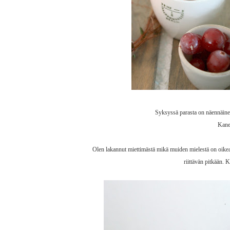
Syksyssä parasta on näennäinen 
Kanel
Olen lakannut miettimästä mikä muiden mielestä on oikea a
riittävän pitkään.