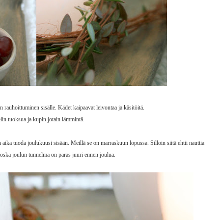
rauhoittuminen sisälle. Kädet kaipaavat leivontaa ja käsitöitä.
in tuoksua ja kupin jotain lämmintä.
ika tuoda joulukuusi sisään. Meillä se on marraskuun lopussa. Silloin siitä ehtii nauttia
 Koska joulun tunnelma on paras juuri ennen joulua.