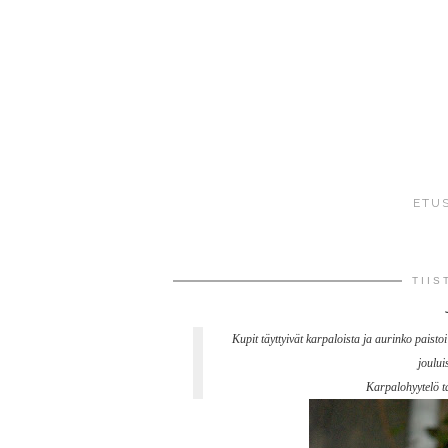
ETU
TIIS
Kupit täyttyivät karpaloista ja aurinko paisto
joului
Karpalohyytelö ta