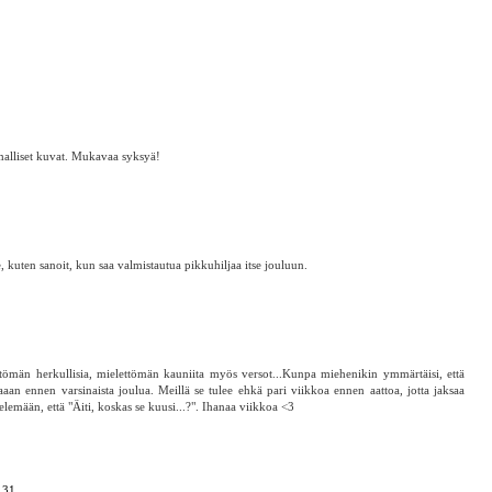
lmalliset kuvat. Mukavaa syksyä!
 kuten sanoit, kun saa valmistautua pikkuhiljaa itse jouluun.
tömän herkullisia, mielettömän kauniita myös versot...Kunpa miehenikin ymmärtäisi, että
aan ennen varsinaista joulua. Meillä se tulee ehkä pari viikkoa ennen aattoa, jotta jaksaa
elemään, että "Äiti, koskas se kuusi...?". Ihanaa viikkoa <3