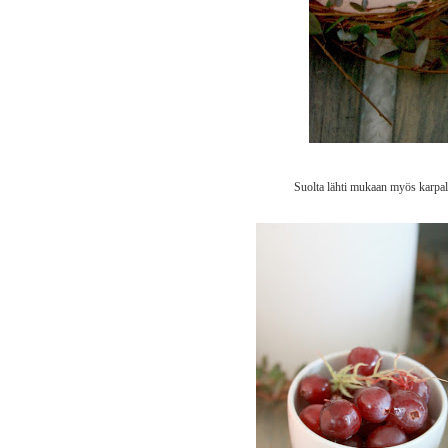
Suolta lähti mukaan myös karpalon