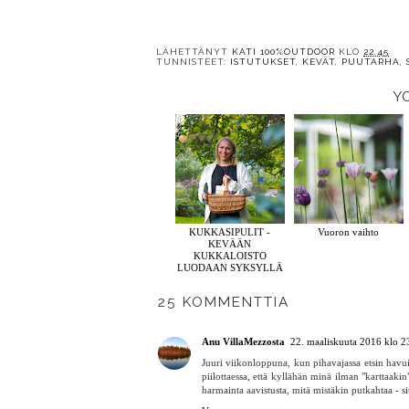
LÄHETTÄNYT
KATI 100%OUTDOOR
KLO
22.45
TUNNISTEET:
ISTUTUKSET
,
KEVÄT
,
PUUTARHA
,
Y
KUKKASIPULIT -
Vuoron vaihto
KEVÄÄN
KUKKALOISTO
LUODAAN SYKSYLLÄ
25 KOMMENTTIA
Anu VillaMezzosta
22. maaliskuuta 2016 klo 2
Juuri viikonloppuna, kun pihavajassa etsin havuill
piilottaessa, että kyllähän minä ilman "karttaakin"
harmainta aavistusta, mitä mistäkin putkahtaa - sit