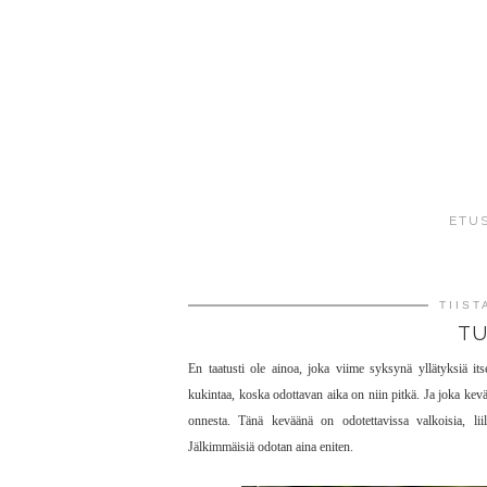
ETU
TIIST
TU
En taatusti ole ainoa, joka viime syksynä yllätyksiä itse
kukintaa, koska odottavan aika on niin pitkä. Ja joka kev
onnesta. Tänä keväänä on odotettavissa valkoisia, liiloj
Jälkimmäisiä odotan aina eniten.