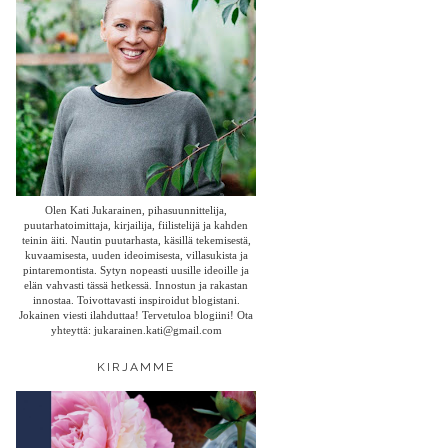
Olen Kati Jukarainen, pihasuunnittelija,
puutarhatoimittaja, kirjailija, fiilistelijä ja kahden
teinin äiti. Nautin puutarhasta, käsillä tekemisestä,
kuvaamisesta, uuden ideoimisesta, villasukista ja
pintaremontista. Sytyn nopeasti uusille ideoille ja
elän vahvasti tässä hetkessä. Innostun ja rakastan
innostaa. Toivottavasti inspiroidut blogistani.
Jokainen viesti ilahduttaa! Tervetuloa blogiini! Ota
yhteyttä: jukarainen.kati@gmail.com
KIRJAMME