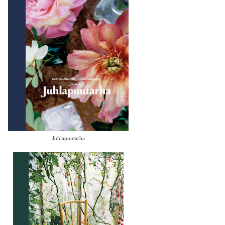
Juhlapuutarha