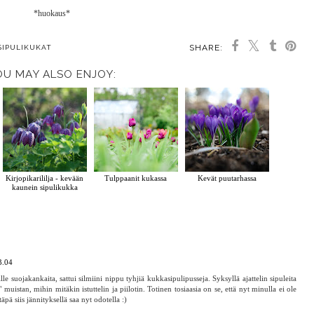
*huokaus*
SHARE:
SIPULIKUKAT
OU MAY ALSO ENJOY:
Kirjopikarililja - kevään
Tulppaanit kukassa
Kevät puutarhassa
kaunein sipulikukka
3.04
e suojakankaita, sattui silmiini nippu tyhjiä kukkasipulipusseja. Syksyllä ajattelin sipuleita
 muistan, mihin mitäkin istuttelin ja piilotin. Totinen tosiaasia on se, että nyt minulla ei ole
äpä siis jännityksellä saa nyt odotella :)