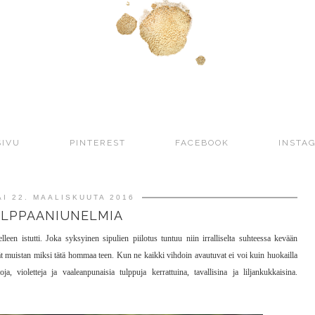
SIVU
PINTEREST
FACEBOOK
INSTA
AI 22. MAALISKUUTA 2016
LPPAANIUNELMIA
lleen istutti. Joka syksyinen sipulien piilotus tuntuu niin irralliselta suhteessa kevään
ät muistan miksi tätä hommaa teen. Kun ne kaikki vihdoin avautuvat ei voi kuin huokailla
a, violetteja ja vaaleanpunaisia tulppuja kerrattuina, tavallisina ja liljankukkaisina.