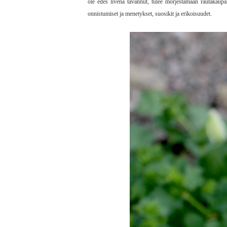
ole edes livenä tavannut, tulee morjestamaan rautakaup
onnistumiset ja menetykset, suosikit ja erikoisuudet.