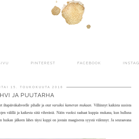
SIVU
PINTEREST
FACEBOOK
INSTA
TAI 15. TOUKOKUUTA 2016
HVI JA PUUTARHA
t iltapäiväkahveelle pihalle ja
otat varuiksi kameran mukaan.
Villiinnyt kaikista uusista
ojen välillä ja kaikesta siitä vihreästä. Näön vuoksi raahaat kuppia mukana, kun hulluna
iden huikan jälkeen lähes täysi kuppi on jostain maagisesta syystä viilennyt. Ja seuraavana