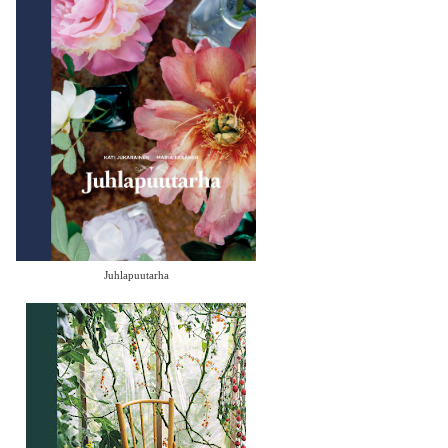
Juhlapuutarha