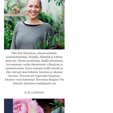
Olen Kati Jukarainen, pihasuunnittelija,
puutarhatoimittaja, kirjailija, fiilistelijä ja kahden
teinin äiti. Nautin puutarhasta, käsillä tekemisestä,
kuvaamisesta, uuden ideoimisesta, villasukista ja
pintaremontista. Sytyn nopeasti uusille ideoille ja
elän vahvasti tässä hetkessä. Innostun ja rakastan
innostaa. Toivottavasti inspiroidut blogistani.
Jokainen viesti ilahduttaa! Tervetuloa blogiini! Ota
yhteyttä: jukarainen.kati@gmail.com
KIRJAMME