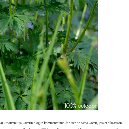
si kirjoittanut ja kaverin blogiin kommentoinut. Ja sitten se sama kaveri, jota et oikeastaan