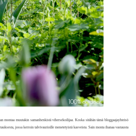
attavan montaa muutakin samanhenkistä vihersekoilijaa. Koska sitähän tämä bloggaajayhteisö
uksesta, jossa kerroin talvivaurioille menetetyistä kasveista. Sain monta ihanaa vastausta