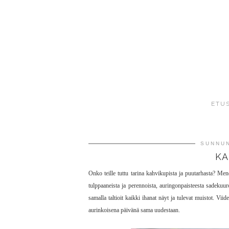
ETU
SUNNUN
KA
Onko teille tuttu tarina kahvikupista ja puutarhasta? Mene
tulppaaneista ja perennoista, auringonpaisteesta sadekuur
samalla taltioit kaikki ihanat näyt ja tulevat muistot. Vi
aurinkoisena päivänä sama uudestaan.