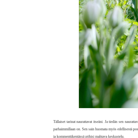
Tällaiset tarinat naurattavat itseäni. Ja tiedän sen naur
parhaimmillaan on. Sen sain huomata myös edellisestä posta
ja kommenttikentässä pöhisi mahtava keskustelu.