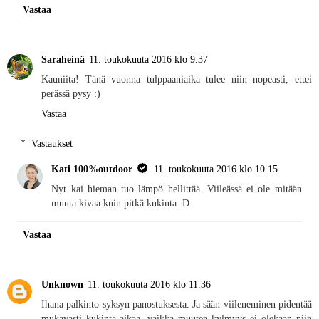
Vastaa
Saraheinä
11. toukokuuta 2016 klo 9.37
Kauniita! Tänä vuonna tulppaaniaika tulee niin nopeasti, ettei
perässä pysy :)
Vastaa
Vastaukset
Kati 100%outdoor
11. toukokuuta 2016 klo 10.15
Nyt kai hieman tuo lämpö hellittää. Viileässä ei ole mitään
muuta kivaa kuin pitkä kukinta :D
Vastaa
Unknown
11. toukokuuta 2016 klo 11.36
Ihana palkinto syksyn panostuksesta. Ja sään viileneminen pidentää
mukavasti kukinta-aikaa, vaikka muuten kylmyys ei olekaan niin