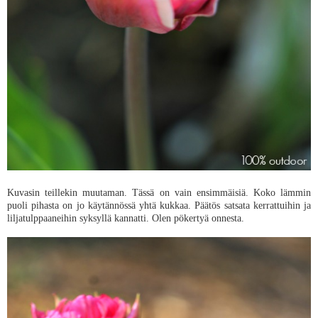
Kuvasin teillekin muutaman. Tässä on vain ensimmäisiä. Koko lämmin
puoli pihasta on jo käytännössä yhtä kukkaa. Päätös satsata kerrattuihin ja
liljatulppaaneihin syksyllä kannatti. Olen pökertyä onnesta.