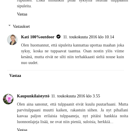
sipuleita.
Vastaa
Vastaukset
Kati 100%outdoor
11. toukokuuta 2016 klo 10.14
Olen huomannut, että sipuleita kannattaa upottaa maahan joka
syksy, koska ne tuppaavat taantua. Osan nostin ylös viime
kesänä, mutta eivät ne silti niin terhakkaasti sieltä nouse kuin
nuo uudet.
Vastaa
Kaupunkilaistyttö
11. toukokuuta 2016 klo 3.55
Olen aina sanonut, että tulppaanit eivät kuulu puutarhaani. Mutta
parvitulppaani muutti kaiken, rakastuin siihen. Ja nyt pihallani
kasvaa paljon erilaisia tulppaaneja, nyt pitäisi hankkia noita
luonnonlajeja lisää, ne ovat niin pieniä, suloisia, herkkiä...
Vastaa