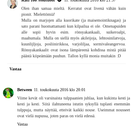
Olen ihan samaa mieltä. Kerratut ovat livenä vähän kuin
pionit. Mielettömiä!
Mulla on marjojen alla kuorikate (ja maisemointiknagas) ja
sato parani huomattamasti kun kilpailua ei ole. Omenapuiden
alle sopii hyvin esim. rönsyakankaali, suikeroalpi,
maahumala. Mulla on siellä myös akileijoja, lehtosinilatvoja,
kuunlijljoja, posliinirikkoa, varjoliljaa, sormivaleangervoa.
Rönsyakankaalit ovat isona lämpäreenä kohdissa mistä pitää
päästä kiipeämään puuhun. Tallon kyllä monia muitakin :D
Vastaa
Between
11. toukokuuta 2016 klo 20.01
Viime kevät oli varsinaista tulppaanien juhlaa, kun kukinta kesti ja
kesti ja kesti. Siitä ilahtuneena istutin syksyllä tuplasti enemmän
tulppuja, mutta näyttää, etteivät kaikki nouse. Useimmat nousseet
ovat vielä nupussa, joten paras on vielä edessä.
Vastaa