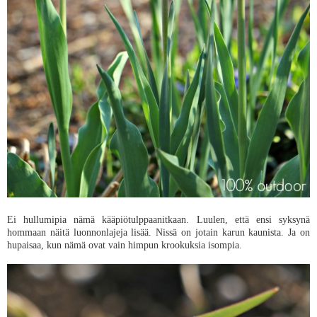
Ei hullumipia nämä kääpiötulppaanitkaan. Luulen, että ensi syksynä
hommaan näitä luonnonlajeja lisää. Nissä on jotain karun kaunista. Ja on
hupaisaa, kun nämä ovat vain himpun krookuksia isompia.