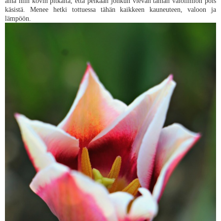
aina niin kovin pitkältä, että pelkään jonkun vievän tämän valoilmiön pois
käsistä. Menee hetki tottuessa tähän kaikkeen kauneuteen, valoon ja
lämpöön.