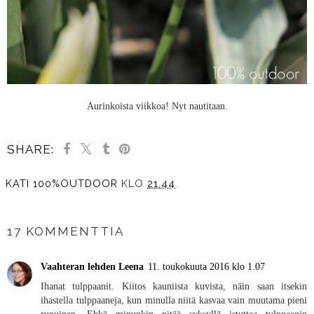
Aurinkoista viikkoa! Nyt nautitaan.
SHARE:
KATI 100%OUTDOOR
KLO
21.44
JAA MUILLE
17 KOMMENTTIA
Vaahteran lehden Leena
11. toukokuuta 2016 klo 1.07
Ihanat tulppaanit. Kiitos kauniista kuvista, näin saan itsekin
ihastella tulppaaneja, kun minulla niitä kasvaa vain muutama pieni
rupuinen. Ehkä minunkin pitää syksyllä istuttaa tulppaanin