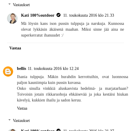
Vastaukset
Kati 100%outdoor
11. toukokuuta 2016 klo 21.33
Mä löysin kans ison pussin tulppuja ja narskuja. Kunnossa
olevat lykkäsin äkäisenä maahan. Miksi sinne jää aina ne
superkerratut ihanuudet :/
Vastaa
bellis
11. toukokuuta 2016 klo 12.24
Ihania tulppuja. Mäkin hurahdin kerrottuihin, ovat luonnossa
paljon kauniimpia kuin pussin kuvassa.
Onko sinulla vinkkiä aluskasvista hedelmä- ja marjatarhaan?
Toivoisin jotain rikkaruohoja ehkäisevää ja joka kestäisi hiukan
kävelyä, kukkien ihailu ja sadon keruu.
Vastaa
Vastaukset
Kati 100%outdoor
11. toukokuuta 2016 klo 21.37