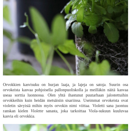
Orvokkien kasvisuku on hurjan laaja, ja lajeja on satoja. Suurin osa
orvokeista kasvaa pohjoisella pallonpuoliskolla ja meilläkin näitä kasvaa
useaa sorttia luonnossa. Olen yhtä ihastunut puutarhaan jalostettuihin
orvokkeihin kuin heidän metsäisiin sisariinsa. Useimmat orvokeista ovat
violetin sävyisiä mihin myös orvokin nimi viittaa. Violetti sana juontuu
ranskan kielen
Violette
sanasta, joka tarkoittaa Viola-sukuun kuuluvaa
kasvia eli orvokkia.