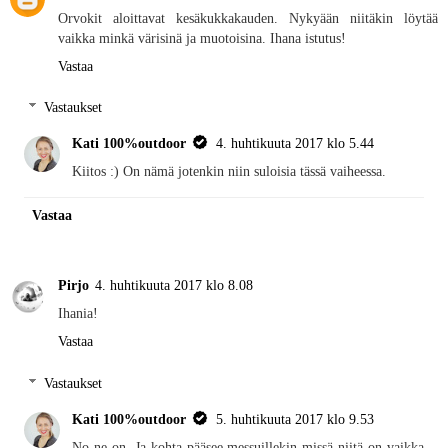
Orvokit aloittavat kesäkukkakauden. Nykyään niitäkin löytää
vaikka minkä värisinä ja muotoisina. Ihana istutus!
Vastaa
Vastaukset
Kati 100%outdoor
4. huhtikuuta 2017 klo 5.44
Kiitos :) On nämä jotenkin niin suloisia tässä vaiheessa.
Vastaa
Pirjo
4. huhtikuuta 2017 klo 8.08
Ihania!
Vastaa
Vastaukset
Kati 100%outdoor
5. huhtikuuta 2017 klo 9.53
No ne on. Ja kohta pääsee messuillekin missä niitä on vaikka