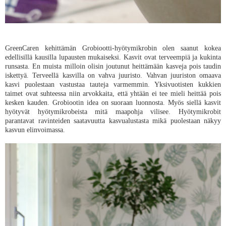
GreenCaren kehittämän Grobiootti-hyötymikrobin olen saanut kokea
edellisillä kausilla lupausten mukaiseksi. Kasvit ovat terveempiä ja kukinta
runsasta. En muista milloin olisin joutunut heittämään kasveja pois taudin
iskettyä. Terveellä kasvilla on vahva juuristo. Vahvan juuriston omaava
kasvi puolestaan vastustaa tauteja varmemmin. Yksivuotisten kukkien
taimet ovat suhteessa niin arvokkaita, että yhtään ei tee mieli heittää pois
kesken kauden. Grobiootin idea on suoraan luonnosta. Myös siellä kasvit
hyötyvät hyötymikrobeista mitä maapohja vilisee. Hyötymikrobit
parantavat ravinteiden saatavuutta kasvualustasta mikä puolestaan näkyy
kasvun elinvoimassa.