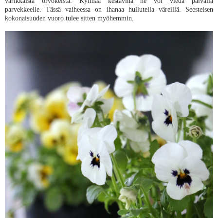
värikkäistä orvokeista. Kylmää kestävinä ne voi viedä päivällä
parvekkeelle. Tässä vaiheessa on ihanaa hullutella väreillä. Seesteisen
kokonaisuuden vuoro tulee sitten myöhemmin.