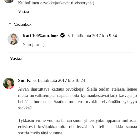
Kulhollinen orvokkeja=kevät tiivistettynä:)
Vastaa
Vastaukset
Kati 100%outdoor
5. huhtikuuta 2017 klo 9.54
Näin juuri :)
Vastaa
Sini K.
6. huhtikuuta 2017 klo 10.24
Aivan ihastuttava kattaus orvokkeja! Siellä teidän etelässä lienee
meitä turvallisempaa napata noita kylmänkestäviä(kin) kasveja jo
hellään huomaan. Saatko muuten orvokit selviämään syksyyn
saakka?
Tykkäsin viime vuonna tämän sinun yhteistyökumppanisi mullista,
erityisesti kesäkukkamulta oli hyvää. Ajattelin hankkia samaa
sorttia myös tänä vuonna.