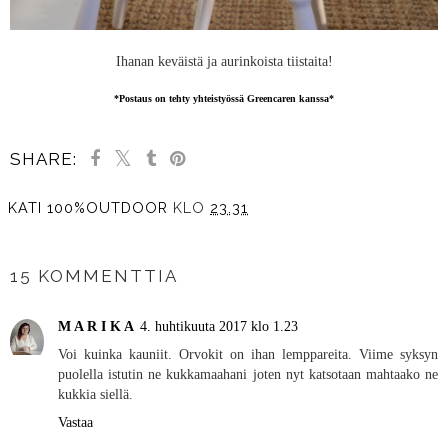
Ihanan keväistä ja aurinkoista tiistaita!
*Postaus on tehty yhteistyössä Greencaren kanssa*
SHARE:
KATI 100%OUTDOOR
KLO
23.31
JAA MUILLE
15 KOMMENTTIA
M A R I K A
4. huhtikuuta 2017 klo 1.23
Voi kuinka kauniit. Orvokit on ihan lemppareita. Viime syksyn
puolella istutin ne kukkamaahani joten nyt katsotaan mahtaako ne
kukkia siellä.
Vastaa