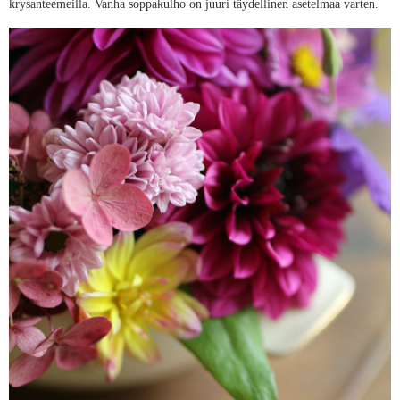
krysanteemeilla. Vanha soppakulho on juuri täydellinen asetelmaa varten.