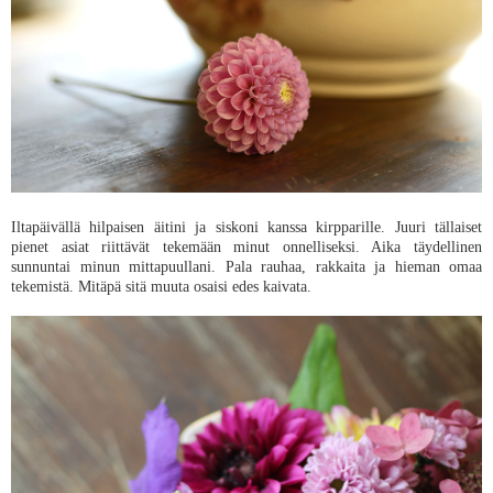
Iltapäivällä hilpaisen äitini ja siskoni kanssa kirpparille. Juuri tällaiset
pienet asiat riittävät tekemään minut onnelliseksi. Aika täydellinen
sunnuntai minun mittapuullani. Pala rauhaa, rakkaita ja hieman omaa
tekemistä. Mitäpä sitä muuta osaisi edes kaivata.