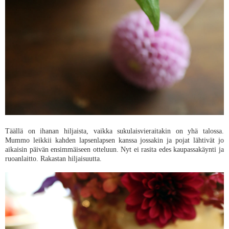
Täällä on ihanan hiljaista, vaikka sukulaisvieraitakin on yhä talossa.
Mummo leikkii kahden lapsenlapsen kanssa jossakin ja pojat lähtivät jo
aikaisin päivän ensimmäiseen otteluun. Nyt ei rasita edes kaupassakäynti ja
ruoanlaitto. Rakastan hiljaisuutta.