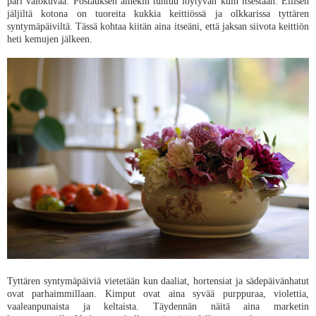
pari valokuvaa. Postauksen aihekin tuntuu löytyvän kuin itsestään. Eilisen
jäljiltä kotona on tuoreita kukkia keittiössä ja olkkarissa tyttären
syntymäpäiviltä. Tässä kohtaa kiitän aina itseäni, että jaksan siivota keittiön
heti kemujen jälkeen.
Tyttären syntymäpäiviä vietetään kun daaliat, hortensiat ja sädepäivänhatut
ovat parhaimmillaan. Kimput ovat aina syvää purppuraa, violettia,
vaaleanpunaista ja keltaista. Täydennän näitä aina marketin