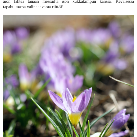
aion lähteä tänään messuilta ison kukkakimpun kanssa. Keväisessä
tapahtumassa valinnanvaraa riittää!