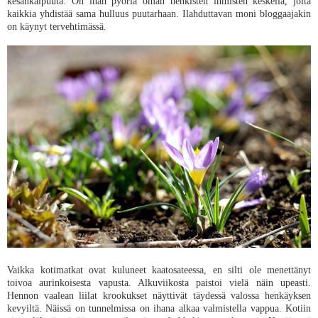
kesänkaipuuta. On ihan pyöriä oman henkisten ihmisten keskellä, joita
kaikkia yhdistää sama hulluus puutarhaan. Ilahduttavan moni bloggaajakin
on käynyt tervehtimässä.
Vaikka kotimatkat ovat kuluneet kaatosateessa, en silti ole menettänyt
toivoa aurinkoisesta vapusta. Alkuviikosta paistoi vielä näin upeasti.
Hennon vaalean liilat krookukset näyttivät täydessä valossa henkäyksen
kevyiltä. Näissä on tunnelmissa on ihana alkaa valmistella vappua. Kotiin