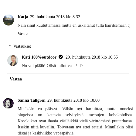
Katja
29. huhtikuuta 2018 klo 8.32
Näin sinut kuuluttamassa mutta en uskaltanut tulla häiritsemään :)
Vastaa
Vastaukset
Kati 100%outdoor
29. huhtikuuta 2018 klo 10.55
No voi plääh! Olisit tullut vaan! :D
Vastaa
Sanna Tallgren
29. huhtikuuta 2018 klo 10.00
Minäkään en päässyt. Vähän nyt harmittaa, mutta onneksi
blogeissa on kattavia selvityksiä messujen kohokohdista.
Krookukset ovat ihania väriläikkiä vielä värittömässä puutarhassa.
Itsekin niitä kuvailin. Toivotaan nyt ettei sataisi. Minullakin olisi
tiistai ja keskiviikko vapaapäiviä.