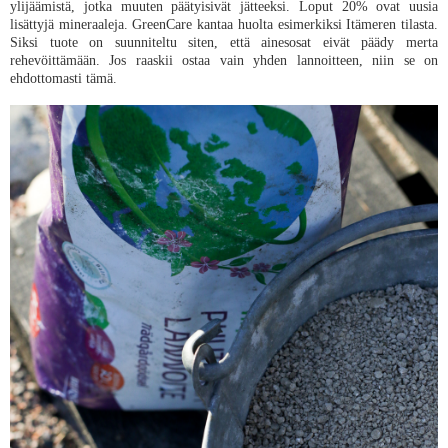
ylijäämistä, jotka muuten päätyisivät jätteeksi. Loput 20% ovat uusia
lisättyjä mineraaleja. GreenCare kantaa huolta esimerkiksi Itämeren tilasta.
Siksi tuote on suunniteltu siten, että ainesosat eivät päädy merta
rehevöittämään. Jos raaskii ostaa vain yhden lannoitteen, niin se on
ehdottomasti tämä.