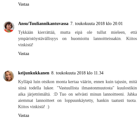
Vastaa
Ansu/Tuuliannikantuvassa
7. toukokuuta 2018 klo 20.01
Tykkään kierrättää, mutta eipä ole tullut mieleen, että
ympäristöystävällisyys on huomioitu lannoitteissakin. Kiitos
vinkistä!
Vastaa
keijunkukkanen
8. toukokuuta 2018 klo 11.34
Kylläpä luin otsikon monta kertaa väärin, ennen kuin tajusin, mitä
siinä todella lukee. "Vastuullista ilmastonmuutosta" kuulostikin
aika järjettömältä. :D Tuo on selvästi minun lannoitteeni. Jahka
aiemmat lannoitteet on loppuunkäytetty, hankin taatusti tuota.
Kiitos vinkistä! :)
Vastaa