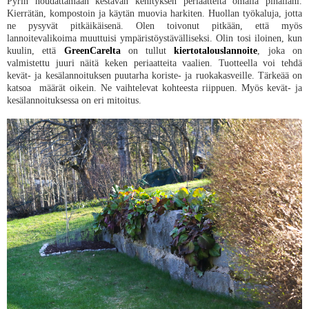
Pyrin noudattamaan kestävän kehityksen periaatteita omalla pihallani.
Kierrätän, kompostoin ja käytän muovia harkiten. Huollan työkaluja, jotta
ne pysyvät pitkäikäisenä. Olen toivonut pitkään, että myös
lannoitevalikoima muuttuisi ympäristöystävälliseksi. Olin tosi iloinen, kun
kuulin, että
GreenCarelta
on tullut
kiertotalouslannoite
, joka on
valmistettu juuri näitä keken periaatteita vaalien. Tuotteella voi tehdä
kevät- ja kesälannoituksen puutarha koriste- ja ruokakasveille. Tärkeää on
katsoa määrät oikein. Ne vaihtelevat kohteesta riippuen. Myös kevät- ja
kesälannoituksessa on eri mitoitus.