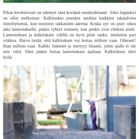
Pihan kevätsiivous on edennyt tänä keväänä ennätyshitaasti. Siksi loppukiri
on ollut melkoinen. Kalkituskin jotenkin unohtui kaikkien takatalvien
tiimellyksessä, kun murjotin takkatulen ääressä. Koska nyt on juuri oikea
aika lannoitukselle, päätin ryhtyä toimeen, kun penkit ovat vihdoin siistit.
Lannoituksen ja kalkituksen välillä on hyvä pitää tauko, mieluiten pari
viikkoa. Harva tietää, että kalkituksen voi hoitaa milloin vaan. Oikeasti!
Ihan milloin vaan. Kalkki liukenee ja imeytyy hitaasti, joten ajalla ei ole
niin väliä. Siksi päätin hoitaa lannoituksen ajallaan. Kalkituksen ehtii
kyllä.