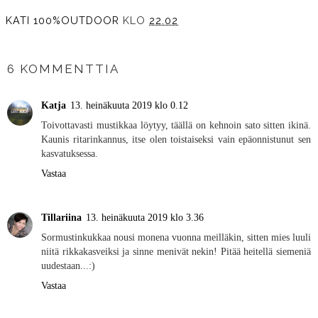
KATI 100%OUTDOOR
KLO
22.02
JAA MUILLE
6 KOMMENTTIA
Katja
13. heinäkuuta 2019 klo 0.12
Toivottavasti mustikkaa löytyy, täällä on kehnoin sato sitten ikinä.
Kaunis ritarinkannus, itse olen toistaiseksi vain epäonnistunut sen
kasvatuksessa.
Vastaa
Tillariina
13. heinäkuuta 2019 klo 3.36
Sormustinkukkaa nousi monena vuonna meilläkin, sitten mies luuli
niitä rikkakasveiksi ja sinne menivät nekin! Pitää heitellä siemeniä
uudestaan...:)
Vastaa