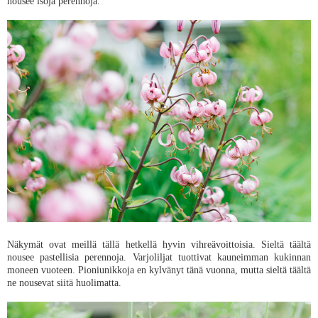
nousee isoja perennoja.
Näkymät ovat meillä tällä hetkellä hyvin vihreävoittoisia. Sieltä täältä
nousee pastellisia perennoja. Varjoliljat tuottivat kauneimman kukinnan
moneen vuoteen. Pioniunikkoja en kylvänyt tänä vuonna, mutta sieltä täältä
ne nousevat siitä huolimatta.