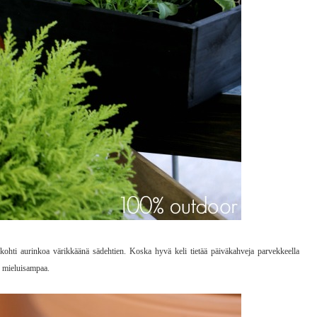
kohti aurinkoa värikkäänä sädehtien. Koska hyvä keli tietää päiväkahveja parvekkeella
n mieluisampaa.