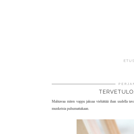
ETU
PERJA
TERVETULOA
Mahtavaa miten vappu jaksaa viehättää ihan uudella taval
munkeista puhumattakaan.