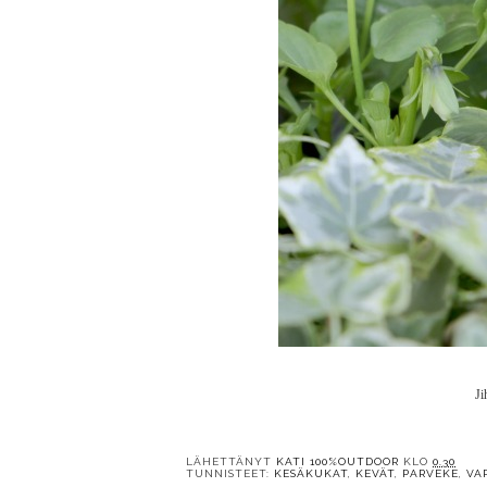
Ji
LÄHETTÄNYT
KATI 100%OUTDOOR
KLO
0.30
TUNNISTEET:
KESÄKUKAT
,
KEVÄT
,
PARVEKE
,
VA