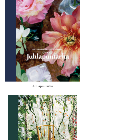
Juhlapuutarha