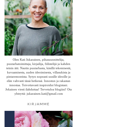
Olen Kati Jukarainen, pihasuunnittelija,
puutarhatoimittaja, kirjailija, fiilistelijä ja kahden
teinin äiti. Nautin puutarhasta, käsillä tekemisestä,
kuvaamisesta, uuden ideoimisesta, villasukista ja
pintaremontista. Sytyn nopeasti uusille ideoille ja
elän vahvasti tässä hetkessä. Innostun ja rakastan
innostaa. Toivottavasti inspiroidut blogistani.
Jokainen viesti ilahduttaa! Tervetuloa blogiini! Ota
yhteyttä: jukarainen.kati@gmail.com
KIRJAMME