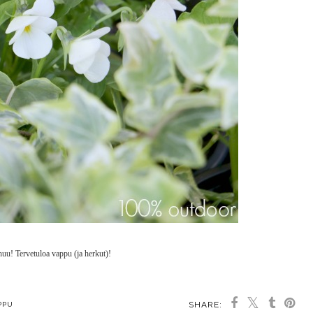
huu! Tervetuloa vappu (ja herkut)!
SHARE:
PPU