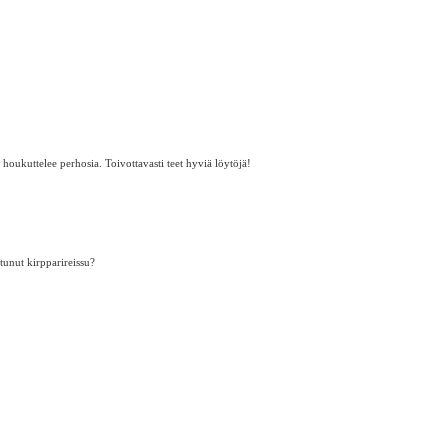
 2016 klo 4.43
n markkinoilta ja ovat kukkineet kesäkuun alusta koko ajan. Kirppikselläkin oli hyviä
ja äidille kirjoja :D
 houkuttelee perhosia. Toivottavasti teet hyviä löytöjä!
tunut kirpparireissu?