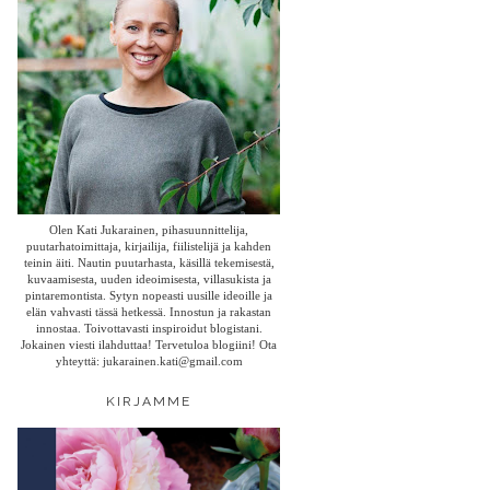
Olen Kati Jukarainen, pihasuunnittelija,
puutarhatoimittaja, kirjailija, fiilistelijä ja kahden
teinin äiti. Nautin puutarhasta, käsillä tekemisestä,
kuvaamisesta, uuden ideoimisesta, villasukista ja
pintaremontista. Sytyn nopeasti uusille ideoille ja
elän vahvasti tässä hetkessä. Innostun ja rakastan
innostaa. Toivottavasti inspiroidut blogistani.
Jokainen viesti ilahduttaa! Tervetuloa blogiini! Ota
yhteyttä: jukarainen.kati@gmail.com
KIRJAMME