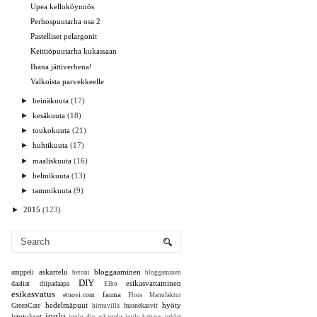
Upea kelloköynnös
Perhospuutarha osa 2
Pastelliset pelargonit
Keittiöpuutarha kukassaan
Ihana jättiverbena!
Valkoista parvekkeelle
►
heinäkuuta
(17)
►
kesäkuuta
(18)
►
toukokuuta
(21)
►
huhtikuuta
(17)
►
maaliskuuta
(16)
►
helmikuuta
(13)
►
tammikuuta
(9)
►
2015
(123)
askartelu
bloggaaminen
amppeli
betoni
bloggaminen
DIY
esikasvattaminen
daaliat
diipadaapa
Elho
esikasvatus
fauna
etuovi.com
Flora Manufaktur
hedelmäpuut
hyöty
GreenCare
huonekasvit
hirnuvilla
joulu
istutukset
joulu diy askartelu
joulu kattaus juhlat