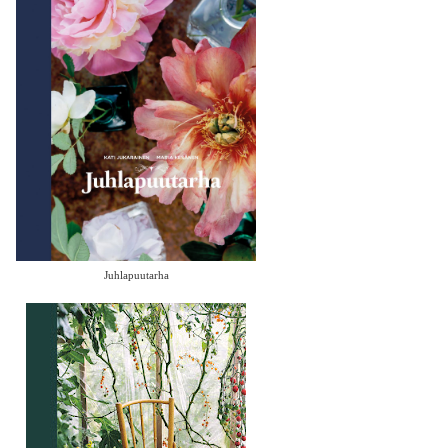
Juhlapuutarha