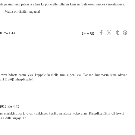
a ja suuntaan pitkästä aikaa kirppikselle tyttären kanssa. Satakoon vaikka vaakatasossa.
Mulla on tänään vapaata!
SHARE:
UUTARHA
OU MAY ALSO ENJOY:
Ruukkupuutarha
Parvekkeen vihersisustus
Näin onnistut
parvekekasvien kanssa
aimivaihdosta saatu yksi kappale keskellä ruuusupenkkiä. Tänään huomasin siinä olevan
viä löytöjä kirppikselle!