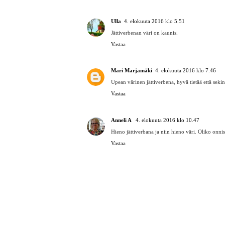
Vastaa
Vastaukset
Kati 100%outdoor
4. elokuuta
Mä ostin nämä topakat taimet Marketa
löytöjä. Tyttärelle Littlest pet shoppeja 
Vastaa
Ulla
4. elokuuta 2016 klo 5.51
Jättiverbenan väri on kaunis.
Vastaa
Mari Marjamäki
4. elokuuta 2016 klo 7.46
Upean värinen jättiverbena, hyvä tietää että sekin
Vastaa
Anneli A
4. elokuuta 2016 klo 10.47
Hieno jättiverbana ja niin hieno väri. Oliko onnis