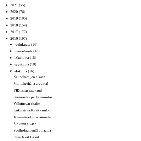
►
2021
(55)
►
2020
(76)
►
2019
(105)
►
2018
(154)
►
2017
(177)
▼
2016
(197)
►
joulukuuta
(16)
►
marraskuuta
(18)
►
lokakuuta
(18)
►
syyskuuta
(18)
▼
elokuuta
(16)
Kaunohattujen aikaan
Minivihreitä ja arvonta!
Yllätysten satokausi
Perunoiden parhaimmistoa
Valloittavat daaliat
Kukoistava Kirsikkamäki
Tomaattisadon salaisuudet
Elokuun aikaan
Puolitoistametriä pinaattia
Punertavat krassit