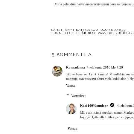
Minä palaudun harvinaisen arkivapaan parissa työreissust
LÄHETTÄNYT
KATI 100%OUTDOOR
KLO
0.02
TUNNISTEET:
KESÄKUKAT
,
PARVEKE
,
RUUKKUP
Y
Säästövinkkejä
amppelirakkautta
ruukkupuutarhaan
5 KOMMENTTIA
Konnadonna
4. elokuuta 2016 klo 4.29
Jättiverbena on kyllä kaunis! Minullakin on t
nuppuja, toivottavasti ehtisi vielä kukkiakin:) Hy