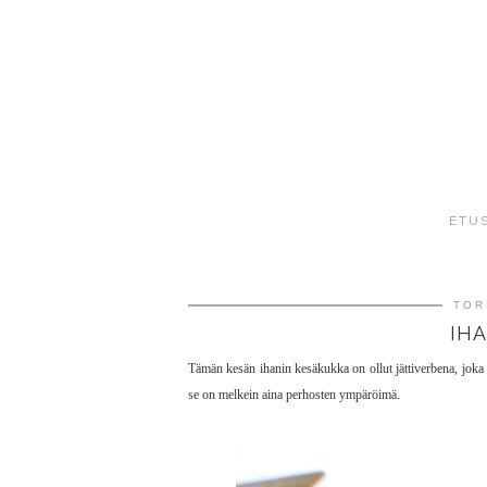
ETU
TOR
IHA
Tämän kesän ihanin kesäkukka on ollut jättiverbena, joka o
se on melkein aina perhosten ympäröimä.