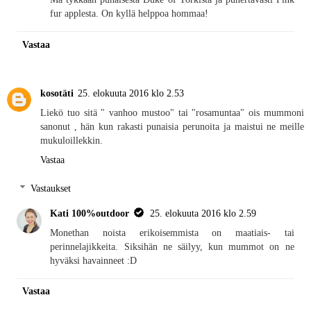
fur applesta. On kyllä helppoa hommaa!
Vastaa
kosotäti
25. elokuuta 2016 klo 2.53
Liekö tuo sitä " vanhoo mustoo" tai "rosamuntaa" ois mummoni
sanonut , hän kun rakasti punaisia perunoita ja maistui ne meille
mukuloillekkin.
Vastaa
Vastaukset
Kati 100%outdoor
25. elokuuta 2016 klo 2.59
Monethan noista erikoisemmista on maatiais- tai
perinnelajikkeita. Siksihän ne säilyy, kun mummot on ne
hyväksi havainneet :D
Vastaa