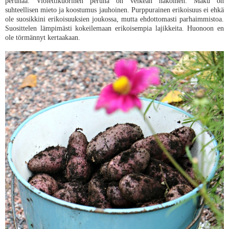
perunaa. Violettikuorinen peruna on veikeän näköinen. Maku on
suhteellisen mieto ja koostumus jauhoinen. Purppurainen erikoisuus ei ehkä
ole suosikkini erikoisuuksien joukossa, mutta ehdottomasti parhaimmistoa.
Suosittelen lämpimästi kokeilemaan erikoisempia lajikkeita. Huonoon en
ole törmännyt kertaakaan.