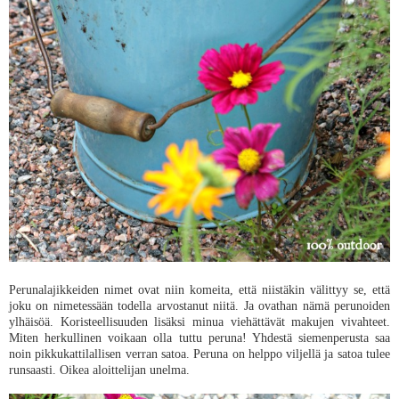
Perunalajikkeiden nimet ovat niin komeita, että niistäkin välittyy se, että
joku on nimetessään todella arvostanut niitä. Ja ovathan nämä perunoiden
ylhäisöä. Koristeellisuuden lisäksi minua viehättävät makujen vivahteet.
Miten herkullinen voikaan olla tuttu peruna! Yhdestä siemenperusta saa
noin pikkukattilallisen verran satoa. Peruna on helppo viljellä ja satoa tulee
runsaasti. Oikea aloittelijan unelma.