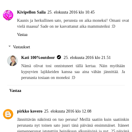
Kivipellon Saila
25. elokuuta 2016 klo 10.45
Kaunis ja herkullinen sato, perunsta on aika moneksi! Omani ovat
vielä maassa! Sade on ne kasvattanut aika mammuteiksi :D
Vastaa
Vastaukset
Kati 100%outdoor
25. elokuuta 2016 klo 21.51
Nämä olivat tosi onnistuneet tällä kertaa. Näin myöhään
kypsyvien lajikkeiden kanssa saa aina vähän jännittää. Ja
perunasta tosiaan on moneksi :D
Vastaa
pirkko kovero
25. elokuuta 2016 klo 12.08
Jännittävän näköistä on tuo peruna! Meillä saatiin kuin saatiinkin
perunasta nyt toinen sato juuri tänä päivänä ensimmäiset. Itäneet
siemenperunat istutettiin heinäkuun alkupäivinä ja nyt, 25.päivänä