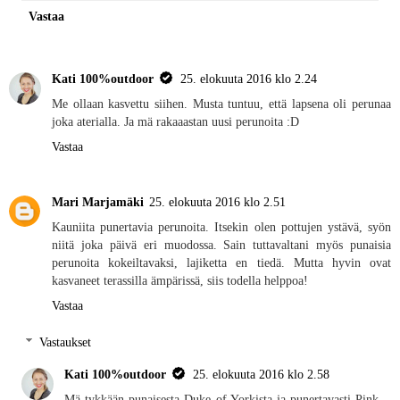
Vastaa
Kati 100%outdoor
25. elokuuta 2016 klo 2.24
Me ollaan kasvettu siihen. Musta tuntuu, että lapsena oli perunaa
joka aterialla. Ja mä rakaaastan uusi perunoita :D
Vastaa
Mari Marjamäki
25. elokuuta 2016 klo 2.51
Kauniita punertavia perunoita. Itsekin olen pottujen ystävä, syön
niitä joka päivä eri muodossa. Sain tuttavaltani myös punaisia
perunoita kokeiltavaksi, lajiketta en tiedä. Mutta hyvin ovat
kasvaneet terassilla ämpärissä, siis todella helppoa!
Vastaa
Vastaukset
Kati 100%outdoor
25. elokuuta 2016 klo 2.58
Mä tykkään punaisesta Duke of Yorkista ja punertavasti Pink