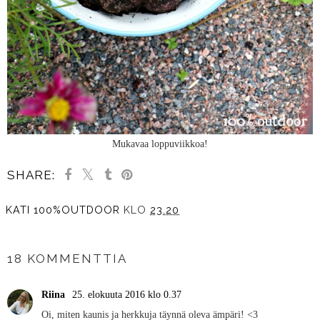
Mukavaa loppuviikkoa!
SHARE:
KATI 100%OUTDOOR
KLO
23.20
JAA MUILLE
18 KOMMENTTIA
Riina
25. elokuuta 2016 klo 0.37
Oi, miten kaunis ja herkkuja täynnä oleva ämpäri! <3