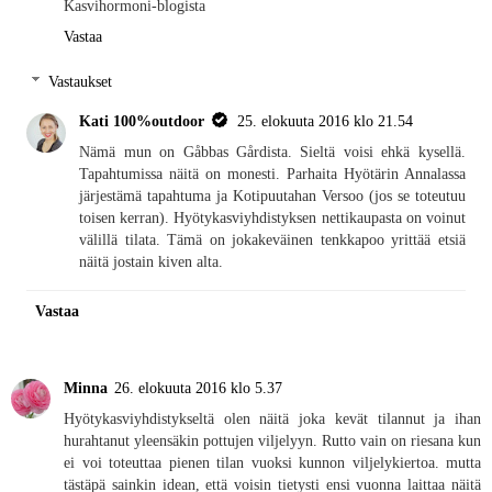
Kasvihormoni-blogista
Vastaa
Vastaukset
Kati 100%outdoor
25. elokuuta 2016 klo 21.54
Nämä mun on Gåbbas Gårdista. Sieltä voisi ehkä kysellä.
Tapahtumissa näitä on monesti. Parhaita Hyötärin Annalassa
järjestämä tapahtuma ja Kotipuutahan Versoo (jos se toteutuu
toisen kerran). Hyötykasviyhdistyksen nettikaupasta on voinut
välillä tilata. Tämä on jokakeväinen tenkkapoo yrittää etsiä
näitä jostain kiven alta.
Vastaa
Minna
26. elokuuta 2016 klo 5.37
Hyötykasviyhdistykseltä olen näitä joka kevät tilannut ja ihan
hurahtanut yleensäkin pottujen viljelyyn. Rutto vain on riesana kun
ei voi toteuttaa pienen tilan vuoksi kunnon viljelykiertoa. mutta
tästäpä sainkin idean, että voisin tietysti ensi vuonna laittaa näitä