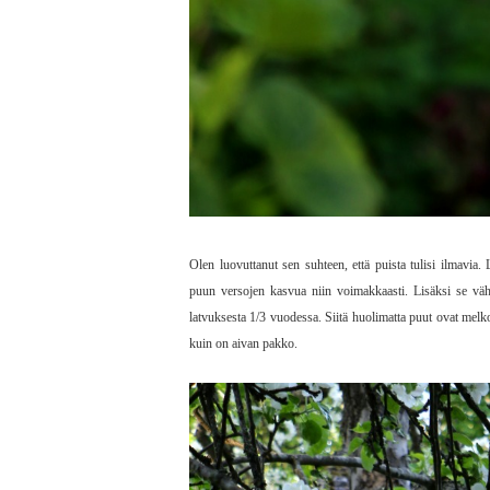
Olen luovuttanut sen suhteen, että puista tulisi ilmavia
puun versojen kasvua niin voimakkaasti. Lisäksi se vä
latvuksesta 1/3 vuodessa. Siitä huolimatta puut ovat melko
kuin on aivan pakko.