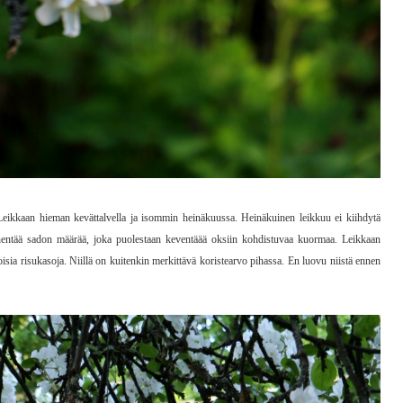
. Leikkaan hieman kevättalvella ja isommin heinäkuussa. Heinäkuinen leikkuu ei kiihdytä
hentää sadon määrää, joka puolestaan keventäää oksiin kohdistuvaa kuormaa. Leikkaan
isia risukasoja. Niillä on kuitenkin merkittävä koristearvo pihassa. En luovu niistä ennen