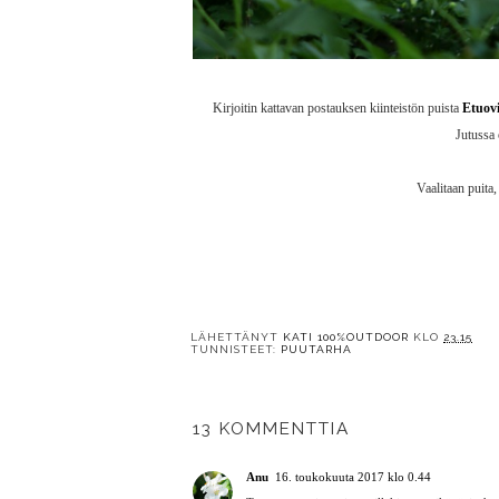
Kirjoitin kattavan postauksen kiinteistön puista
Etuov
Jutussa 
Vaalitaan puita
LÄHETTÄNYT
KATI 100%OUTDOOR
KLO
23.15
TUNNISTEET:
PUUTARHA
Y