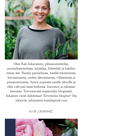
Olen Kati Jukarainen, pihasuunnittelija,
puutarhatoimittaja, kirjailija, fiilistelijä ja kahden
teinin äiti. Nautin puutarhasta, käsillä tekemisestä,
kuvaamisesta, uuden ideoimisesta, villasukista ja
pintaremontista. Sytyn nopeasti uusille ideoille ja
elän vahvasti tässä hetkessä. Innostun ja rakastan
innostaa. Toivottavasti inspiroidut blogistani.
Jokainen viesti ilahduttaa! Tervetuloa blogiini! Ota
yhteyttä: jukarainen.kati@gmail.com
KIRJAMME