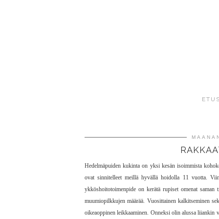
ETU
MAANAN
RAKKAA
Hedelmäpuiden kukinta on yksi kesän isoimmista kohoko
ovat sinnitelleet meillä hyvällä hoidolla 11 vuotta. 
ykköshoitotoimenpide on kerätä rupiset omenat saman ti
muumiopilkkujen määrää. Vuosittainen kalkitseminen sek
oikeaoppinen leikkaaminen. Onneksi olin alussa liiankin v