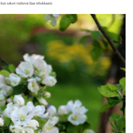
 kun sakset viuhuvat liian tehokkaasti.