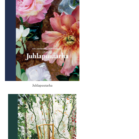
Juhlapuutarha