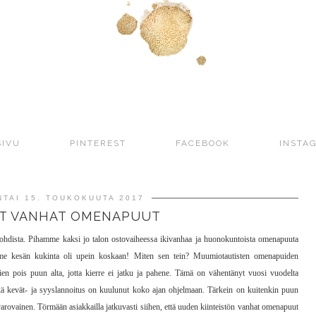
SIVU
PINTEREST
FACEBOOK
INSTA
TAI 15. TOUKOKUUTA 2017
T VANHAT OMENAPUUT
hdista. Pihamme kaksi jo talon ostovaiheessa ikivanhaa ja huonokuntoista omenapuuta
Viime kesän kukinta oli upein koskaan! Miten sen tein? Muumiotautisten omenapuiden
en pois puun alta, jotta kierre ei jatku ja pahene. Tämä on vähentänyt vuosi vuodelta
ä kevät- ja syyslannoitus on kuulunut koko ajan ohjelmaan. Tärkein on kuitenkin puun
arovainen. Törmään asiakkailla jatkuvasti siihen, että uuden kiinteistön vanhat omenapuut