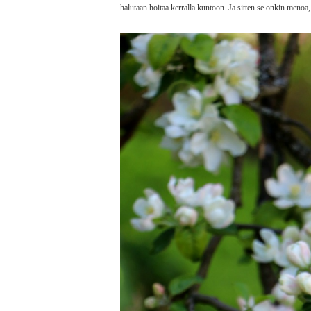
halutaan hoitaa kerralla kuntoon. Ja sitten se onkin menoa,