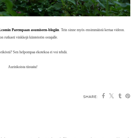
i.comin Parempaan asumiseen-blogiin
. Tein sinne myös ensimmäistä kertaa videon.
on rutkasti vinkkejä kiinteistön ostajalle.
, eiköstä? Sen helpompaa ekotekoa ei voi tehdä.
Aurinkoista tiistaita!
SHARE:
OU MAY ALSO ENJOY: