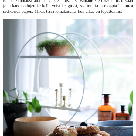
loman kunniaksi aloittaa vuoden toisen karvanlähtökierroksen. Ihan vaan
jotta karvapallojen keskellä voisi hengittää, saa imuria ja moppia heiluttaa
melkoisen paljon. Mikäs tässä lomalaisella, kun aikaa on loputtomiin.