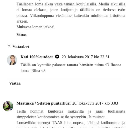
Täälläpäin loma alkaa vasta tänään koululaisilla. Meillä aikuisilla
ei lomaa olekaan, joten kotijuttuja täälläkin on tiedossa työn
ohessa. Viikonloppuna vietämme kuitenkin miniloman irtiottona
arkeen.
Mukavaa loman jatkoa!
Vastaa
Vastaukset
Kati 100%outdoor
20. lokakuuta 2017 klo 22.31
Täällä on kynttilät palaneet tauotta hämärän tultua :D Ihanaa
lomaa Riina <3
Vastaa
Maatuska / Selätön puutarhuri
20. lokakuuta 2017 klo 3.03
Teillä hommat kuulostaa mukavilta ja juuri tuollaisista
simppeleistä kotihommista se ilo syntyykin. Ja muistot.
Lomaviikko mennyt TAAS liian nopeaa, lähinnä kotihommia ja