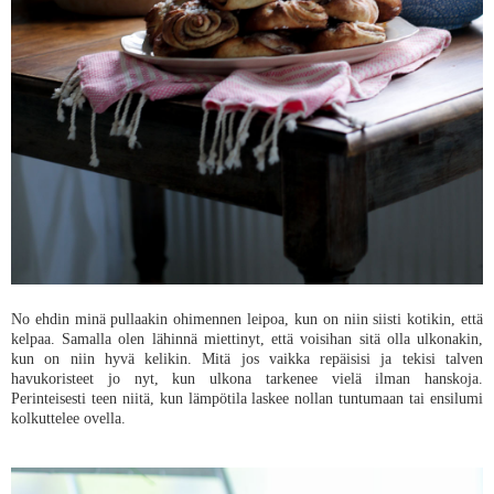
No ehdin minä pullaakin ohimennen leipoa, kun on niin siisti kotikin, että
kelpaa. Samalla olen lähinnä miettinyt, että voisihan sitä olla ulkonakin,
kun on niin hyvä kelikin. Mitä jos vaikka repäisisi ja tekisi talven
havukoristeet jo nyt, kun ulkona tarkenee vielä ilman hanskoja.
Perinteisesti teen niitä, kun lämpötila laskee nollan tuntumaan tai ensilumi
kolkuttelee ovella.