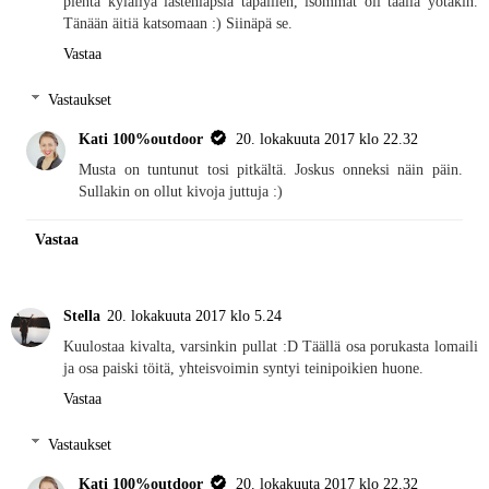
pientä kyläilyä lastenlapsia tapaillen, isommat oli täällä yötäkin.
Tänään äitiä katsomaan :) Siinäpä se.
Vastaa
Vastaukset
Kati 100%outdoor
20. lokakuuta 2017 klo 22.32
Musta on tuntunut tosi pitkältä. Joskus onneksi näin päin.
Sullakin on ollut kivoja juttuja :)
Vastaa
Stella
20. lokakuuta 2017 klo 5.24
Kuulostaa kivalta, varsinkin pullat :D Täällä osa porukasta lomaili
ja osa paiski töitä, yhteisvoimin syntyi teinipoikien huone.
Vastaa
Vastaukset
Kati 100%outdoor
20. lokakuuta 2017 klo 22.32