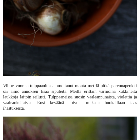
Viime vuonna tulppaanitta ammottanut monta metriä pitkä perennapenkki
sai aimo annoksen lisää sipuleita. Meillä erittäin varmoina kukkineita
laukkoja laitoin reilusti. Tulppaaneissa suosin vaaleanpunaista, violettia ja
vaaleankeltaista. Ensi keväänä toivon mukaan huokaillaan taas
ihastuksesta.