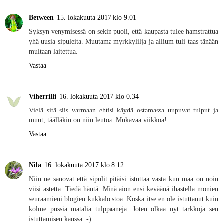
Between
15. lokakuuta 2017 klo 9.01
Syksyn venymisessä on sekin puoli, että kaupasta tulee hamstrattua
yhä uusia sipuleita. Muutama myrkkylilja ja allium tuli taas tänään
multaan laitettua.
Vastaa
Viherrilli
16. lokakuuta 2017 klo 0.34
Vielä sitä siis varmaan ehtisi käydä ostamassa uupuvat tulput ja
muut, täälläkin on niin leutoa. Mukavaa viikkoa!
Vastaa
Nila
16. lokakuuta 2017 klo 8.12
Niin ne sanovat että sipulit pitäisi istuttaa vasta kun maa on noin
viisi astetta. Tiedä häntä. Minä aion ensi keväänä ihastella monien
seuraamieni blogien kukkaloistoa. Koska itse en ole istuttanut kuin
kolme pussia matalia tulppaaneja. Joten olkaa nyt tarkkoja sen
istuttamisen kanssa :-)