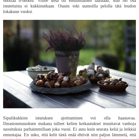
odottaa h-hetkeä. Viime kesä oli ensimmäinen laatuaan, kun iso osa
istutetuista ei kukkinutkaan. Osasin toki uumoilla pelolla tätä leudon
lokakuun vuoksi.
Sipulikukkien istutuksen ajoittaminen voi olla haastavaa.
Ilmastonmuuoksen mukana tulleet kelien keikautukset muuttavat vanhoja
suosituksia parhaimmillaan joka vuosi. Ei auta kuin seurata keliä ja leikkiä
ennustajaa. En usko, että kelit tästä enää ehtivät niin paljon lämmetä, että