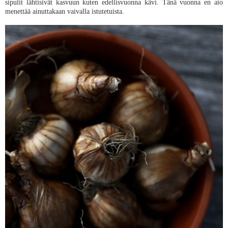
sipulit lähtisivät kasvuun kuten edellisvuonna kävi. Tänä vuonna en aio
menettää ainuttakaan vaivalla istutetuista.