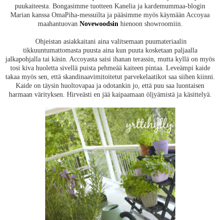
puukaiteesta. Bongasimme tuotteen Kanelia ja kardemummaa-blogin
Marian kanssa OmaPiha-messuilta ja pääsimme myös käymään Accoyaa
maahantuovan
Novewoodsin
hienoon showroomiin.
Ohjeistan asiakkaitani aina valitsemaan puumateriaalin
tikkuuntumattomasta puusta aina kun puuta kosketaan paljaalla
jalkapohjalla tai käsin. Accoyasta saisi ihanan terassin, mutta kyllä on myös
tosi kiva huoletta sivellä puista pehmeää kaiteen pintaa. Leveämpi kaide
takaa myös sen, että skandinaavimitoitetut parvekelaatikot saa siihen kiinni.
Kaide on täysin huoltovapaa ja odotankin jo, että puu saa luontaisen
harmaan värityksen. Hirveästi en jää kaipaamaan öljyämistä ja käsittelyä.