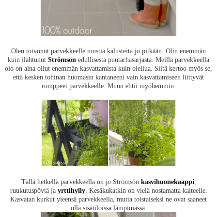
Olen toivonut parvekkeelle mustia kalusteita jo pitkään. Olin enemmän
kuin ilahtunut
Strömsön
edullisesta puutarhasarjasta. Meillä parvekkeella
olo on aina ollut enemmän kasvattamista kuin oleilua. Siitä kertoo myös se,
että kesken tohinan huomasin kantaneeni vain kasvattamiseen liittyvät
romppeet parvekkeelle. Muun ehtii myöhemmin.
Tällä hetkellä parvekkeella on jo Strömsön
kasvihuonekaappi
,
ruukutuspöytä ja
yrttihylly
. Kesäkukatkin on vielä nostamatta kaiteelle.
Kasvatan kurkut yleensä parvekkeella, mutta toistaiseksi ne ovat saaneet
olla sisätiloissa lämpimässä.