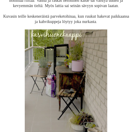
hommaa riittää. Vanha ja raskas betoninen kaide sai väistyä uuden ja
kevyemmän tieltä. Myös lattia sai seinän sävyyn sopivan laatan.
Kuvasin teille keskeneräistä parveketohinaa, kun ruukut hakevat paikkaansa
ja kahvikuppeja löytyy joka nurkasta.