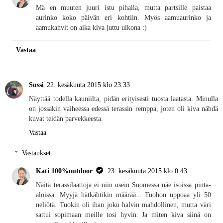
Mä en muuten juuri istu pihalla, mutta partsille paistaa
aurinko koko päivän eri kohtiin. Myös aamuaurinko ja
aamukahvit on aika kiva juttu ulkona :)
Vastaa
Sussi
22. kesäkuuta 2015 klo 23.33
Näyttää todella kauniilta, pidän erityisesti tuosta laatasta. Minulla
on jossakin vaiheessa edessä terassin remppa, joten oli kiva nähdä
kuvat teidän parvekkeesta.
Vastaa
Vastaukset
Kati 100%outdoor
23. kesäkuuta 2015 klo 0.43
Näitä terassilaattoja ei niin usein Suomessa näe isoissa pinta-
aloissa. Myyjä hätkähtikin määrää... Tuohon uppoaa yli 50
neliötä. Tuokin oli ihan joku halvin mahdollinen, mutta väri
sattui sopimaan meille tosi hyvin. Ja miten kiva siinä on