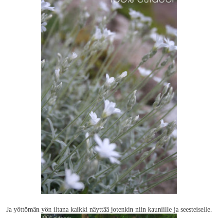
Ja yöttömän yön iltana kaikki näyttää jotenkin niin kauniille ja seesteiselle.