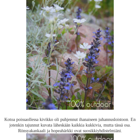
Kotoa poissaollessa kivikko oli puhjennut ihanaiseen juhannusloistoon. En
jotenkin tajunnut kuvata läheskään kaikkia kukkivia, mutta tässä osa.
Rönsyakankaali ja hopeahärkki ovat suosikkiyhdistelmiäni.