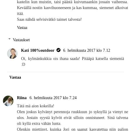
kastelin kun muistin, taisi päästä kuivumaankin jossain vaiheessa.
Keväällä nostin kasvihuoneeseen ja kas kummaa, siemenet alkoivat
itää.
Saas nähdä selvisivätkö taimet talvesta!
Vastaa
Vastaukset
Kati 100%outdoor
6. helmikuuta 2017 klo 7.12
Oi, kylmänkukkia ois ihana saada! Pitääpä katsella siemeniä
:D
Vastaa
Riina
6. helmikuuta 2017 klo 7.24
Tätä mä aion kokeilla!
Olen joskus kylvänyt perennoja ruukkuun jo syksyllä ja vienyt ne
ulos. Jostain syystä kylvöt eivät silloin onnistuneet. Sinä talvena
oli kyllä extra vähän lunta.
Olenkin miettinyt, kuinka Jori on saanut kasvatettua niin paljon