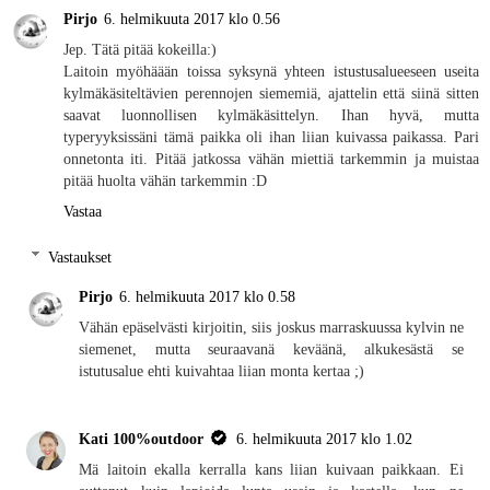
Pirjo
6. helmikuuta 2017 klo 0.56
Jep. Tätä pitää kokeilla:)
Laitoin myöhäään toissa syksynä yhteen istustusalueeseen useita
kylmäkäsiteltävien perennojen siememiä, ajattelin että siinä sitten
saavat luonnollisen kylmäkäsittelyn. Ihan hyvä, mutta
typeryyksissäni tämä paikka oli ihan liian kuivassa paikassa. Pari
onnetonta iti. Pitää jatkossa vähän miettiä tarkemmin ja muistaa
pitää huolta vähän tarkemmin :D
Vastaa
Vastaukset
Pirjo
6. helmikuuta 2017 klo 0.58
Vähän epäselvästi kirjoitin, siis joskus marraskuussa kylvin ne
siemenet, mutta seuraavanä keväänä, alkukesästä se
istutusalue ehti kuivahtaa liian monta kertaa ;)
Kati 100%outdoor
6. helmikuuta 2017 klo 1.02
Mä laitoin ekalla kerralla kans liian kuivaan paikkaan. Ei