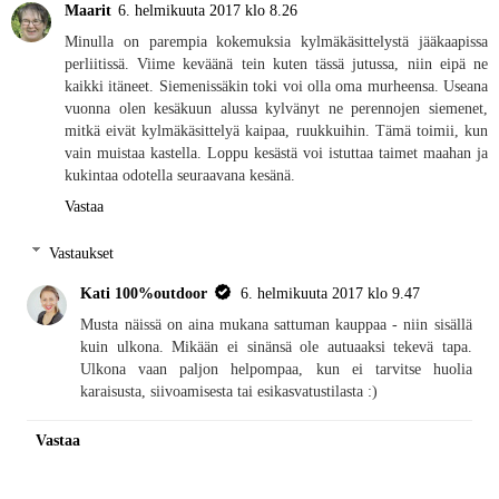
Maarit
6. helmikuuta 2017 klo 8.26
Minulla on parempia kokemuksia kylmäkäsittelystä jääkaapissa
perliitissä. Viime keväänä tein kuten tässä jutussa, niin eipä ne
kaikki itäneet. Siemenissäkin toki voi olla oma murheensa. Useana
vuonna olen kesäkuun alussa kylvänyt ne perennojen siemenet,
mitkä eivät kylmäkäsittelyä kaipaa, ruukkuihin. Tämä toimii, kun
vain muistaa kastella. Loppu kesästä voi istuttaa taimet maahan ja
kukintaa odotella seuraavana kesänä.
Vastaa
Vastaukset
Kati 100%outdoor
6. helmikuuta 2017 klo 9.47
Musta näissä on aina mukana sattuman kauppaa - niin sisällä
kuin ulkona. Mikään ei sinänsä ole autuaaksi tekevä tapa.
Ulkona vaan paljon helpompaa, kun ei tarvitse huolia
karaisusta, siivoamisesta tai esikasvatustilasta :)
Vastaa