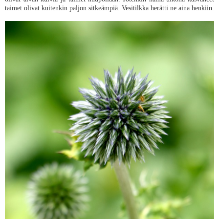
taimet olivat kuitenkin paljon sitkeämpiä. Vesitilkka herätti ne aina henkiin.