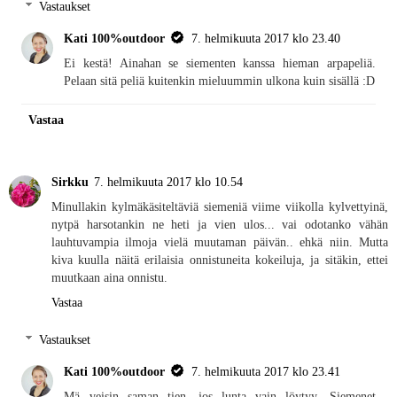
Vastaukset
Kati 100%outdoor
7. helmikuuta 2017 klo 23.40
Ei kestä! Ainahan se siementen kanssa hieman arpapeliä.
Pelaan sitä peliä kuitenkin mieluummin ulkona kuin sisällä :D
Vastaa
Sirkku
7. helmikuuta 2017 klo 10.54
Minullakin kylmäkäsiteltäviä siemeniä viime viikolla kylvettyinä,
nytpä harsotankin ne heti ja vien ulos... vai odotanko vähän
lauhtuvampia ilmoja vielä muutaman päivän.. ehkä niin. Mutta
kiva kuulla näitä erilaisia onnistuneita kokeiluja, ja sitäkin, ettei
muutkaan aina onnistu.
Vastaa
Vastaukset
Kati 100%outdoor
7. helmikuuta 2017 klo 23.41
Mä veisin saman tien, jos lunta vain löytyy. Siemenet