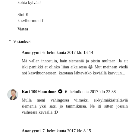
kohta kylvän!
Sini K.
kasvihormoni.fi
Vastaa
Vastaukset
Anonyymi
6. helmikuuta 2017 klo 13.14
Mä vallan innostuin, hain siemeniä ja pistin multaan. Ja sit
iski paniikki et olinko liian aikaisessa 😂 Mut meinaan viedä
noi kasvihuoneeseen, katotaan lähtevätkö keväällä kasvuun...
Kati 100%outdoor
6. helmikuuta 2017 klo 22.38
Mulla meni vahingossa viimeksi ei-kylmäkäsiteltäviä
siemeniä yksi satsi jo tammikussa. Ne iti sitten jossain
vaiheessa keväällä :D
Anonyymi
7. helmikuuta 2017 klo 8.15