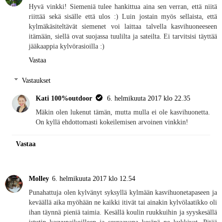
Hyvä vinkki! Siemeniä tulee hankittua aina sen verran, että niitä
riittää sekä sisälle että ulos :) Luin jostain myös sellaista, että
kylmäkäsiteltävät siemenet voi laittaa talvella kasvihuoneeseen
itämään, siellä ovat suojassa tuulilta ja sateilta. Ei tarvitsisi täyttää
jääkaappia kylvörasioilla :)
Vastaa
Vastaukset
Kati 100%outdoor
6. helmikuuta 2017 klo 22.35
Mäkin olen lukenut tämän, mutta mulla ei ole kasvihuonetta.
On kyllä ehdottomasti kokeilemisen arvoinen vinkkin!
Vastaa
Molley
6. helmikuuta 2017 klo 12.54
Punahattuja olen kylvänyt syksyllä kylmään kasvihuonetapaseen ja
keväällä aika myöhään ne kaikki itivät tai ainakin kylvölaatikko oli
ihan täynnä pieniä taimia. Kesällä koulin ruukkuihin ja syyskesällä