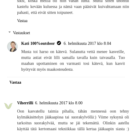
siksi, koska meillä oli niin vähän lunta. Mutta sitten unohtui
kastelu kevään kuluessa ja nämä vaan pääsivät kuivahtamaan niin
pahasti, että eivät sitten toipuneet.
Vastaa
Vastaukset
Kati 100%outdoor
6. helmikuuta 2017 klo 8.04
Musta toi harso on kätevä. Sulanutta vettä menee kasveille,
mutta astiat eivät lilli samalla tavalla kuin taivasalla. Tuo
maahan upottaminen on varmasti tosi kätevä, kun kasvit
hyötyvät myös maakosteudesta.
Vastaa
Viherrilli
6. helmikuuta 2017 klo 8.00
Oon kasvatellu taimia pihalla, tähän mennessä oon tehny
kylmäkäsittelyn jääkaapissa tai suorakylvöllä:) Viime syksynä oli
tarkoitus suorakylvää, mutta se jäi tekemättä. Olinkin aatellu
käyttää tätä kertomaasi tekniikkaa tällä kertaa jääkaapin siasta :)