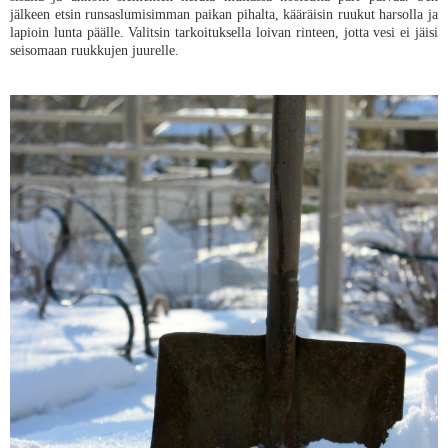
jälkeen etsin runsaslumisimman paikan pihalta, kääräisin ruukut harsolla ja
lapioin lunta päälle. Valitsin tarkoituksella loivan rinteen, jotta vesi ei jäisi
seisomaan ruukkujen juurelle.