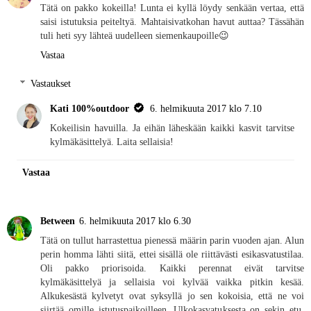
Tätä on pakko kokeilla! Lunta ei kyllä löydy senkään vertaa, että
saisi istutuksia peiteltyä. Mahtaisivatkohan havut auttaa? Tässähän
tuli heti syy lähteä uudelleen siemenkaupoille😉
Vastaa
Vastaukset
Kati 100%outdoor
6. helmikuuta 2017 klo 7.10
Kokeilisin havuilla. Ja eihän läheskään kaikki kasvit tarvitse
kylmäkäsittelyä. Laita sellaisia!
Vastaa
Between
6. helmikuuta 2017 klo 6.30
Tätä on tullut harrastettua pienessä määrin parin vuoden ajan. Alun
perin homma lähti siitä, ettei sisällä ole riittävästi esikasvatustilaa.
Oli pakko priorisoida. Kaikki perennat eivät tarvitse
kylmäkäsittelyä ja sellaisia voi kylvää vaikka pitkin kesää.
Alkukesästä kylvetyt ovat syksyllä jo sen kokoisia, että ne voi
siirtää omille istutuspaikoilleen. Ulkokasvatuksesta on sekin etu,