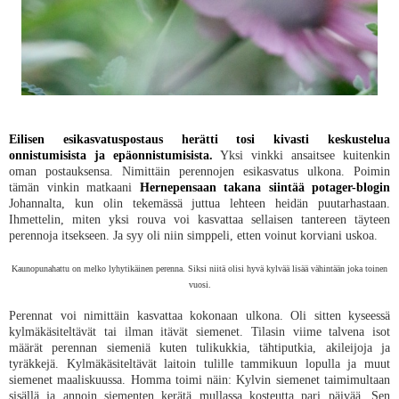
Eilisen esikasvatuspostaus herätti tosi kivasti keskustelua
onnistumisista ja epäonnistumisista.
Yksi vinkki ansaitsee kuitenkin
oman postauksensa. Nimittäin perennojen esikasvatus ulkona. Poimin
tämän vinkin matkaani
Hernepensaan takana siintää potager-blogin
Johannalta, kun olin tekemässä juttua lehteen heidän puutarhastaan.
Ihmettelin, miten yksi rouva voi kasvattaa sellaisen tantereen täyteen
perennoja itsekseen. Ja syy oli niin simppeli, etten voinut korviani uskoa.
Kaunopunahattu on melko lyhytikäinen perenna. Siksi niitä olisi hyvä kylvää lisää vähintään joka toinen
vuosi.
Perennat voi nimittäin kasvattaa kokonaan ulkona. Oli sitten kyseessä
kylmäkäsiteltävät tai ilman itävät siemenet. Tilasin viime talvena isot
määrät perennan siemeniä kuten tulikukkia, tähtiputkia, akileijoja ja
tyräkkejä. Kylmäkäsiteltävät laitoin tulille tammikuun lopulla ja muut
siemenet maaliskuussa. Homma toimi näin: Kylvin siemenet taimimultaan
sisällä ja annoin siementen kerätä mullassa kosteutta pari päivää. Sen