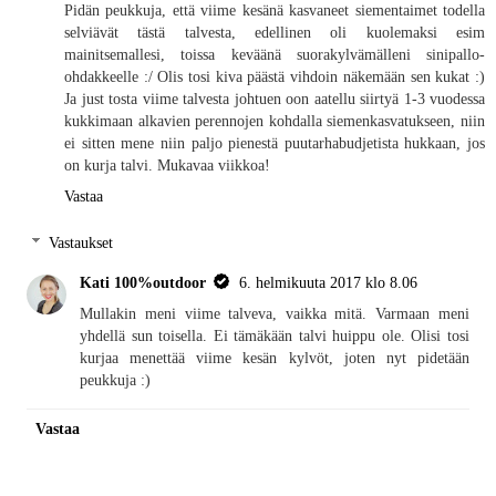
Pidän peukkuja, että viime kesänä kasvaneet siementaimet todella
selviävät tästä talvesta, edellinen oli kuolemaksi esim
mainitsemallesi, toissa keväänä suorakylvämälleni sinipallo-
ohdakkeelle :/ Olis tosi kiva päästä vihdoin näkemään sen kukat :)
Ja just tosta viime talvesta johtuen oon aatellu siirtyä 1-3 vuodessa
kukkimaan alkavien perennojen kohdalla siemenkasvatukseen, niin
ei sitten mene niin paljo pienestä puutarhabudjetista hukkaan, jos
on kurja talvi. Mukavaa viikkoa!
Vastaa
Vastaukset
Kati 100%outdoor
6. helmikuuta 2017 klo 8.06
Mullakin meni viime talveva, vaikka mitä. Varmaan meni
yhdellä sun toisella. Ei tämäkään talvi huippu ole. Olisi tosi
kurjaa menettää viime kesän kylvöt, joten nyt pidetään
peukkuja :)
Vastaa