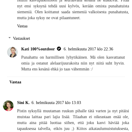
istutin kasvupaikoilleen ja seuraavana kesänä ne kukkivat. Pitää
nyt ensi syksynä tehdä uusi kylvös, kerään omista punahatuista
siemeniä. Olen koittanut saada siemeniä valkoisesta punahatusta,
mutta joka syksy ne ovat pilaantuneet.
Vastaa
Vastaukset
Kati 100%outdoor
6. helmikuuta 2017 klo 22.36
Punahattu on harmillisen lyhytikäinen. Mä olen kasvattanut
omia ja ostanut alelaarijuurakoita niin nyt niitä suht hyvin.
Mutta ens kesänä ehkä jo taas vähemmän :/
Vastaa
Sini K.
6. helmikuuta 2017 klo 13.03
Pistin syksyllä muutaman ruukun pihalle tätä varten ja nyt pitäisi
muistaa laittaa pari lajia lisää. Tilaahan ei oikeastaan enää ole,
mutta aina pitää luottaa siihen, että joku kasvi häviää joka
tapauksessa talvella, eikös juu ;) Kiitos aikataulumuistutuksesta,