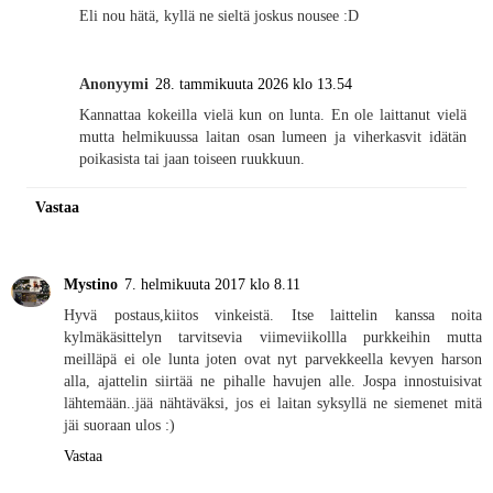
Eli nou hätä, kyllä ne sieltä joskus nousee :D
Anonyymi
28. tammikuuta 2026 klo 13.54
Kannattaa kokeilla vielä kun on lunta. En ole laittanut vielä
mutta helmikuussa laitan osan lumeen ja viherkasvit idätän
poikasista tai jaan toiseen ruukkuun.
Vastaa
Mystino
7. helmikuuta 2017 klo 8.11
Hyvä postaus,kiitos vinkeistä. Itse laittelin kanssa noita
kylmäkäsittelyn tarvitsevia viimeviikollla purkkeihin mutta
meilläpä ei ole lunta joten ovat nyt parvekkeella kevyen harson
alla, ajattelin siirtää ne pihalle havujen alle. Jospa innostuisivat
lähtemään..jää nähtäväksi, jos ei laitan syksyllä ne siemenet mitä
jäi suoraan ulos :)
Vastaa