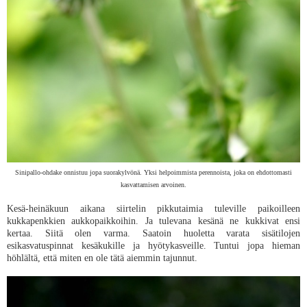
Sinipallo-ohdake onnistuu jopa suorakylvönä. Yksi helpoimmista perennoista, joka on ehdottomasti
kasvattamisen arvoinen.
Kesä-heinäkuun aikana siirtelin pikkutaimia tuleville paikoilleen
kukkapenkkien aukkopaikkoihin. Ja tulevana kesänä ne kukkivat ensi
kertaa. Siitä olen varma. Saatoin huoletta varata sisätilojen
esikasvatuspinnat kesäkukille ja hyötykasveille. Tuntui jopa hieman
höhlältä, että miten en ole tätä aiemmin tajunnut.