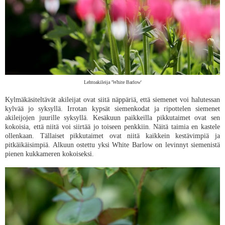
Lehtoakileija 'White Barlow'
Kylmäkäsiteltävät akileijat ovat siitä näppäriä, että siemenet voi halutessan
kylvää jo syksyllä. Irrotan kypsät siemenkodat ja ripottelen siemenet
akileijojen juurille syksyllä. Kesäkuun paikkeilla pikkutaimet ovat sen
kokoisia, että niitä voi siirtää jo toiseen penkkiin. Näitä taimia en kastele
ollenkaan. Tällaiset pikkutaimet ovat niitä kaikkein kestävimpiä ja
pitkäikäisimpiä. Alkuun ostettu yksi White Barlow on levinnyt siemenistä
pienen kukkameren kokoiseksi.