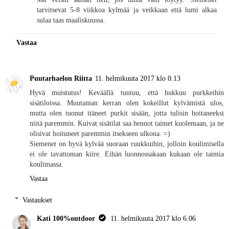
tarvitsevat 5-8 viikkoa kylmää ja veikkaan että lumi alkaa
sulaa taas maaliskuussa.
Vastaa
Puutarhaelon Riitta
11. helmikuuta 2017 klo 0.13
Hyvä muistutus! Keväällä tuntuu, että hukkuu purkkeihin
sisätiloissa. Muutaman kerran olen kokeillut kylvämistä ulos,
mutta olen tuonut itäneet purkit sisään, jotta tulisin hoitaneeksi
niitä paremmin. Kuivat sisätilat saa hennot taimet kuolemaan, ja ne
olisivat hoituneet paremmin itsekseen ulkona. =)
Siemenet on hyvä kylvää suoraan ruukkuihin, jolloin koulimisella
ei ole tavattoman kiire. Eihän luonnossakaan kukaan ole taimia
koulimassa.
Vastaa
Vastaukset
Kati 100%outdoor
11. helmikuuta 2017 klo 6.06