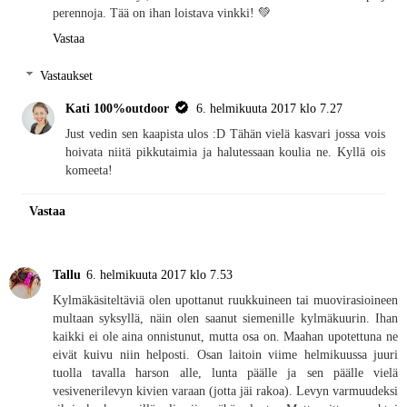
perennoja. Tää on ihan loistava vinkki! 💚
Vastaa
Vastaukset
Kati 100%outdoor
6. helmikuuta 2017 klo 7.27
Just vedin sen kaapista ulos :D Tähän vielä kasvari jossa vois
hoivata niitä pikkutaimia ja halutessaan koulia ne. Kyllä ois
komeeta!
Vastaa
Tallu
6. helmikuuta 2017 klo 7.53
Kylmäkäsiteltäviä olen upottanut ruukkuineen tai muovirasioineen
multaan syksyllä, näin olen saanut siemenille kylmäkuurin. Ihan
kaikki ei ole aina onnistunut, mutta osa on. Maahan upotettuna ne
eivät kuivu niin helposti. Osan laitoin viime helmikuussa juuri
tuolla tavalla harson alle, lunta päälle ja sen päälle vielä
vesivenerilevyn kivien varaan (jotta jäi rakoa). Levyn varmuudeksi