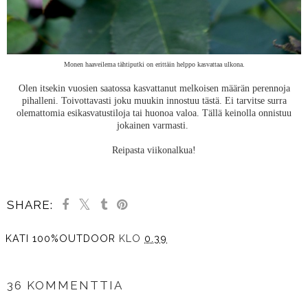
Monen haaveilema tähtiputki on erittäin helppo kasvattaa ulkona.
Olen itsekin vuosien saatossa kasvattanut melkoisen määrän perennoja
pihalleni. Toivottavasti joku muukin innostuu tästä. Ei tarvitse surra
olemattomia esikasvatustiloja tai huonoa valoa. Tällä keinolla onnistuu
jokainen varmasti.
Reipasta viikonalkua!
SHARE:
KATI 100%OUTDOOR
KLO
0.39
JAA MUILLE
36 KOMMENTTIA