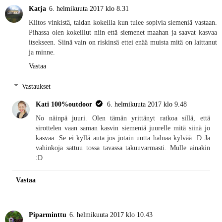
Katja
6. helmikuuta 2017 klo 8.31
Kiitos vinkistä, taidan kokeilla kun tulee sopivia siemeniä vastaan.
Pihassa olen kokeillut niin että siemenet maahan ja saavat kasvaa
itsekseen. Siinä vain on riskinsä ettei enää muista mitä on laittanut
ja minne.
Vastaa
Vastaukset
Kati 100%outdoor
6. helmikuuta 2017 klo 9.48
No näinpä juuri. Olen tämän yrittänyt ratkoa sillä, että
sirottelen vaan saman kasvin siemeniä juurelle mitä siinä jo
kasvaa. Se ei kyllä auta jos jotain uutta haluaa kylvää :D Ja
vahinkoja sattuu tossa tavassa takuuvarmasti. Mulle ainakin
:D
Vastaa
Piparminttu
6. helmikuuta 2017 klo 10.43