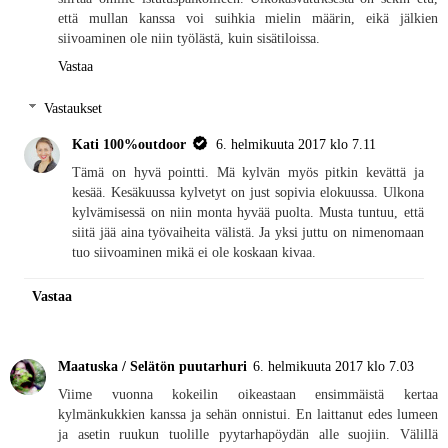
että mullan kanssa voi suihkia mielin määrin, eikä jälkien
siivoaminen ole niin työlästä, kuin sisätiloissa.
Vastaa
Vastaukset
Kati 100%outdoor
6. helmikuuta 2017 klo 7.11
Tämä on hyvä pointti. Mä kylvän myös pitkin kevättä ja
kesää. Kesäkuussa kylvetyt on just sopivia elokuussa. Ulkona
kylvämisessä on niin monta hyvää puolta. Musta tuntuu, että
siitä jää aina työvaiheita välistä. Ja yksi juttu on nimenomaan
tuo siivoaminen mikä ei ole koskaan kivaa.
Vastaa
Maatuska / Selätön puutarhuri
6. helmikuuta 2017 klo 7.03
Viime vuonna kokeilin oikeastaan ensimmäistä kertaa
kylmänkukkien kanssa ja sehän onnistui. En laittanut edes lumeen
ja asetin ruukun tuolille pyytarhapöydän alle suojiin. Välillä