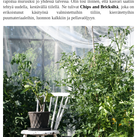
rapistua murusiksi jo yhdessä talvessa. Olin tosi iloinen, että kasvari saatiin
tehtyä uudella, kestävällä tiilellä. Ne tulivat
Chips and Bricksiltä
, joka on
erikoistunut käsityönä valmistettuihin tiiliin, kierrätettyihin
puumateriaaleihin, luonnon kalkkiin ja pellavaöljyyn.