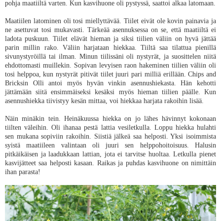
pohja maatiiltä varten. Kun kasvihuone oli pystyssä, saattoi alkaa latomaan.
Maatiilen latominen oli tosi miellyttävää. Tiilet eivät ole kovin painavia ja
ne asettuvat tosi mukavasti. Tärkeää asennuksessa on se, että maatiiltä ei
ladota puskuun. Tiilet elävät hieman ja siksi tiilien väliin on hyvä jättää
parin millin rako. Väliin harjataan hiekkaa. Tiiltä saa tilattua pienillä
sivunystyröillä tai ilman. Minun tiilissäni oli nystyrät, ja suosittelen niitä
ehdottomasti muillekin. Sopivan levyisen raon hakeminen tiilien väliin oli
tosi helppoa, kun nystyrät pitivät tiilet juuri pari milliä erillään. Chips and
Bricksin Olli antoi myös hyvän vinkin asennushiekasta. Hän kehotti
jättämään siitä ensimmäiseksi kesäksi myös hieman tiilien päälle. Kun
asennushiekka tiivistyy kesän mittaa, voi hiekkaa harjata rakoihin lisää.
Näin minäkin tein. Heinäkuussa hiekka on jo lähes hävinnyt kokonaan
tiilten väleihin. Oli ihanaa pestä lattia vesiletkulla. Loppu hiekka hulahti
sen mukana sopiviin rakoihin. Siistiä jälkeä saa helposti. Yksi isoimmista
syistä maatiileen valintaan oli juuri sen helppohoitoisuus. Halusin
pitkäikäisen ja laadukkaan lattian, jota ei tarvitse huoltaa. Letkulla pienet
kasvijätteet saa helposti kasaan. Raikas ja puhdas kasvihuone on nimittäin
ihan parasta!