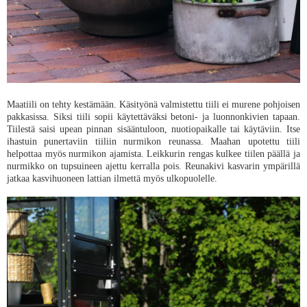
Maatiili on tehty kestämään. Käsityönä valmistettu tiili ei murene pohjoisen
pakkasissa. Siksi tiili sopii käytettäväksi betoni- ja luonnonkivien tapaan.
Tiilestä saisi upean pinnan sisääntuloon, nuotiopaikalle tai käytäviin. Itse
ihastuin punertaviin tiiliin nurmikon reunassa. Maahan upotettu tiili
helpottaa myös nurmikon ajamista. Leikkurin rengas kulkee tiilen päällä ja
nurmikko on tupsuineen ajettu kerralla pois. Reunakivi kasvarin ympärillä
jatkaa kasvihuoneen lattian ilmettä myös ulkopuolelle.