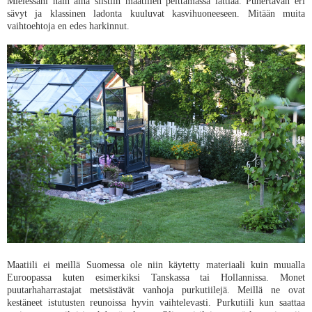
Mielessäni näin aina siistiin maatiilen peittämässä lattiaa. Punertavan eri
sävyt ja klassinen ladonta kuuluvat kasvihuoneeseen. Mitään muita
vaihtoehtoja en edes harkinnut.
Maatiili ei meillä Suomessa ole niin käytetty materiaali kuin muualla
Euroopassa kuten esimerkiksi Tanskassa tai Hollannissa. Monet
puutarhaharrastajat metsästävät vanhoja purkutiilejä. Meillä ne ovat
kestäneet istutusten reunoissa hyvin vaihtelevasti. Purkutiili kun saattaa