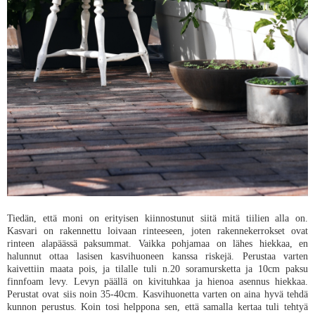
Tiedän, että moni on erityisen kiinnostunut siitä mitä tiilien alla on.
Kasvari on rakennettu loivaan rinteeseen, joten rakennekerrokset ovat
rinteen alapäässä paksummat. Vaikka pohjamaa on lähes hiekkaa, en
halunnut ottaa lasisen kasvihuoneen kanssa riskejä. Perustaa varten
kaivettiin maata pois, ja tilalle tuli n.20 soramursketta ja 10cm paksu
finnfoam levy. Levyn päällä on kivituhkaa ja hienoa asennus hiekkaa.
Perustat ovat siis noin 35-40cm. Kasvihuonetta varten on aina hyvä tehdä
kunnon perustus. Koin tosi helppona sen, että samalla kertaa tuli tehtyä