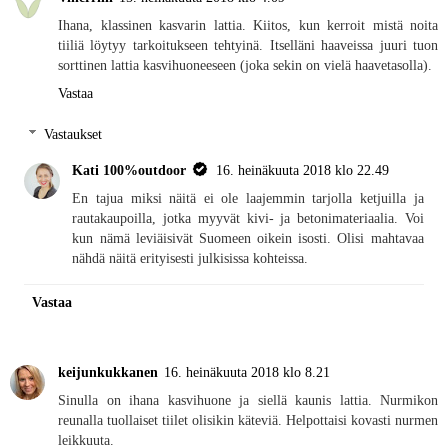
Ihana, klassinen kasvarin lattia. Kiitos, kun kerroit mistä noita
tiiliä löytyy tarkoitukseen tehtyinä. Itselläni haaveissa juuri tuon
sorttinen lattia kasvihuoneeseen (joka sekin on vielä haavetasolla).
Vastaa
Vastaukset
Kati 100%outdoor
16. heinäkuuta 2018 klo 22.49
En tajua miksi näitä ei ole laajemmin tarjolla ketjuilla ja
rautakaupoilla, jotka myyvät kivi- ja betonimateriaalia. Voi
kun nämä leviäisivät Suomeen oikein isosti. Olisi mahtavaa
nähdä näitä erityisesti julkisissa kohteissa.
Vastaa
keijunkukkanen
16. heinäkuuta 2018 klo 8.21
Sinulla on ihana kasvihuone ja siellä kaunis lattia. Nurmikon
reunalla tuollaiset tiilet olisikin käteviä. Helpottaisi kovasti nurmen
leikkuuta.