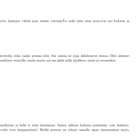
ös laattojen välistä jopa seinän vieressä.En raski niitä ottaa pois,ovat nyt kukassa ja
täviltä, enkä raaski poistaa niitä. Itse asiassa ne jopa ilahduttavat minua. Olen siirtänyt
kkien reunoille, mutta suurin osa saa jäädä niille sijoilleen, mistä on noussutkin.
elikössä ja helle ei niitä lannistanut. Sateen jälkeen kukinta entisestään vain lisääntyi.
rvokit ovat lemppareitani! Meillä petunia on tehnyt samalla tapaa siementaimia myös,