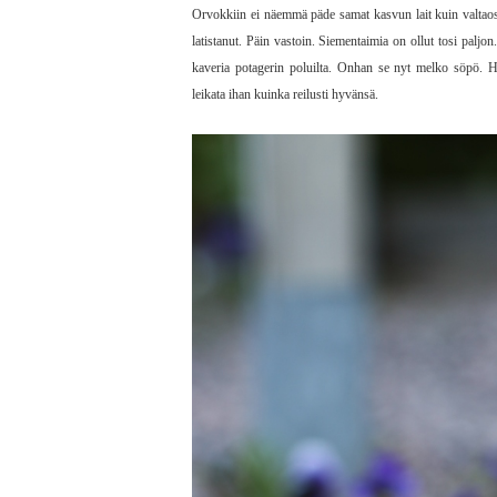
Orvokkiin ei näemmä päde samat kasvun lait kuin valtaosa
latistanut. Päin vastoin. Siementaimia on ollut tosi palj
kaveria potagerin poluilta. Onhan se nyt melko söpö. Hy
leikata ihan kuinka reilusti hyvänsä.