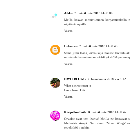
Aikku
7. heinäkuuta 2018 klo 0.06
Meillä kasvaa monivuotinen karpaattienkello my
näyttävät upeille.
Vastaa
Unknown
7. heinäkuuta 2018 klo 0.46
Sama juttu täällä, orvokkeja nousee kivituhkakäy
muutamia kauneimman värisiä yksilöitä perennapen
Vastaa
HWIT BLOGG
7. heinäkuuta 2018 klo 5.12
What a sweet post :)
Love from Titti
Vastaa
Kivipellon Saila
8. heinäkuuta 2018 klo 0.42
Orvokit ovat tosi ihania! Meillä ne kasvavat sep
Melkoisia sissejä. Nuo sinun 'Silver Wings' o
sepelikköön nekin.