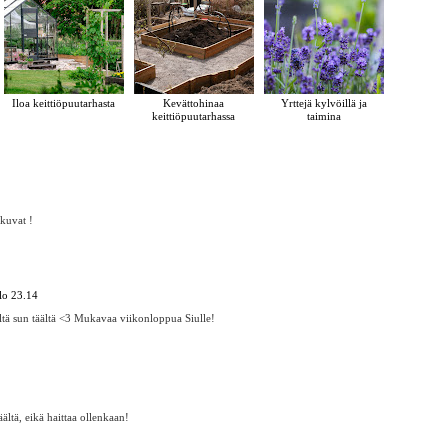
Iloa keittiöpuutarhasta
Kevättohinaa
Yrttejä kylvöillä ja
keittiöpuutarhassa
taimina
kuvat !
lo 23.14
eltä sun täältä <3 Mukavaa viikonloppua Siulle!
ältä, eikä haittaa ollenkaan!