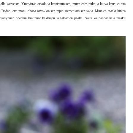
lle kasveista. Ymmärrän orvokkia karaistumisen, mutta edes pitkä ja kuiva kausi ei sitä
on. Tiedän, että moni inhoaa orvokkia sen rajun siementämisen takia. Minä en raaski kitkeä
ödynnän orvokin kukinnot kakkujen ja salaattien päällä. Näitä kaupanpäällisiä raaskii