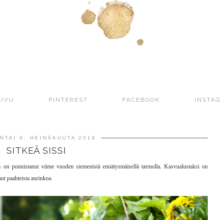
SIVU
PINTEREST
FACEBOOK
INSTA
NTAI 6. HEINÄKUUTA 2018
SITKEÄ SISSI
a on ponnistanut viime vuoden siemenistä ennätysmäisellä tarmolla. Kasvualustaksi on
nut paahteista aurinkoa.