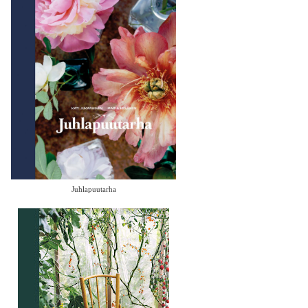
Juhlapuutarha