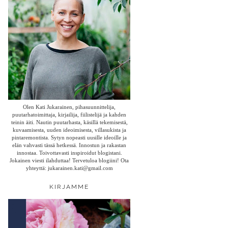
Olen Kati Jukarainen, pihasuunnittelija,
puutarhatoimittaja, kirjailija, fiilistelijä ja kahden
teinin äiti. Nautin puutarhasta, käsillä tekemisestä,
kuvaamisesta, uuden ideoimisesta, villasukista ja
pintaremontista. Sytyn nopeasti uusille ideoille ja
elän vahvasti tässä hetkessä. Innostun ja rakastan
innostaa. Toivottavasti inspiroidut blogistani.
Jokainen viesti ilahduttaa! Tervetuloa blogiini! Ota
yhteyttä: jukarainen.kati@gmail.com
KIRJAMME