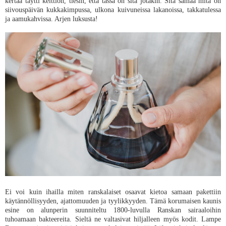
kertaa täytti keittiön, tiesin, että tässä on sitä jotakin. Sitä samaa mitä on
siivouspäivän kukkakimpussa, ulkona kuivuneissa lakanoissa, takkatulessa
ja aamukahvissa. Arjen luksusta!
Ei voi kuin ihailla miten ranskalaiset osaavat kietoa samaan pakettiin
käytännöllisyyden, ajattomuuden ja tyylikkyyden. Tämä korumaisen kaunis
esine on alunperin suunniteltu 1800-luvulla Ranskan sairaaloihin
tuhoamaan bakteereita. Sieltä ne valtasivat hiljalleen myös kodit. Lampe