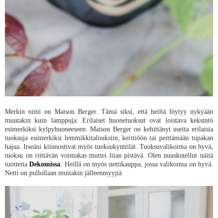
Merkin nimi on Maison Berger. Tämä siksi, että heiltä löytyy nykyään
muutakin kuin lamppuja. Erilaiset huonetuoksut ovat loistava keksintö
esimerkiksi kylpyhuoneeseen. Maison Berger on kehittänyt useita erilaisia
tuoksuja esimerkiksi lemmikkitalouksiin, keittiöön tai peittämään tupakan
hajua. Itseäni kiinnostivat myös tuoksukynttilät. Tuoksuvalikoima on hyvä,
tuoksu on riittävän voimakas muttei liian pistävä. Olen nuuskutellut näitä
tuotteita
Dekomissa
. Heillä on myös nettikauppa, jossa valikoima on hyvä.
Netti on pullollaan muitakin jälleenmyyjiä.