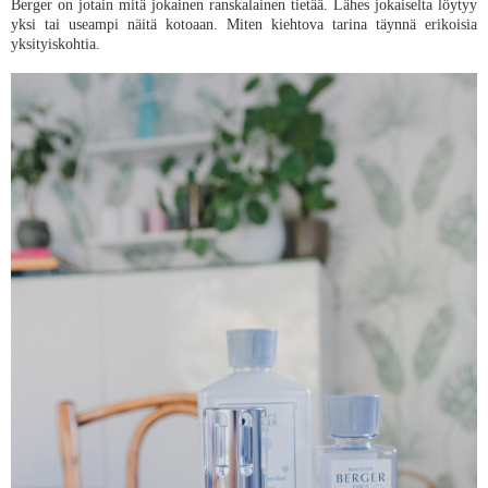
Berger on jotain mitä jokainen ranskalainen tietää. Lähes jokaiselta löytyy
yksi tai useampi näitä kotoaan. Miten kiehtova tarina täynnä erikoisia
yksityiskohtia.