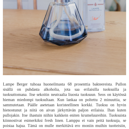
Lampe Berger tuhoaa huoneilmasta 68 prosenttia bakteereista. Pullon
sisällä on puhdasta alkoholia, jota saa erilaisilla tuoksuilla ja
tuoksuttomana. Itse sekoitin neutraalia liuosta tuoksuun. Seos on käytössä
hieman miedompi tuoksultaan. Kun lankaa on poltettu 2 minuuttia, se
sammutetaan. Päälle asetetaan koristeellinen korkki. Tuoksu on hyvin
hienostunut ja niitä on aivan järkyttävän paljon erilaisia. Ihan kuten
pullojakin. Itse ihastuin niihin kaikkein eniten krumeluureihin. Tuoksuista
kiinnostivat esimerkiksi fresh linen. Lamppu ei vain peitä tuoksuja, se
poistaa hajua. Tämä on mulle merkittävä ero moniin muihin tuotteisiin,