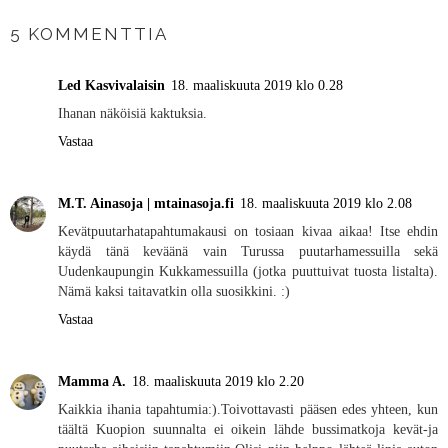
5 KOMMENTTIA
Led Kasvivalaisin
18. maaliskuuta 2019 klo 0.28
Ihanan näköisiä kaktuksia.
Vastaa
M.T. Ainasoja | mtainasoja.fi
18. maaliskuuta 2019 klo 2.08
Kevätpuutarhatapahtumakausi on tosiaan kivaa aikaa! Itse ehdin
käydä tänä keväänä vain Turussa puutarhamessuilla sekä
Uudenkaupungin Kukkamessuilla (jotka puuttuivat tuosta listalta).
Nämä kaksi taitavatkin olla suosikkini. :)
Vastaa
Mamma A.
18. maaliskuuta 2019 klo 2.20
Kaikkia ihania tapahtumia:).Toivottavasti pääsen edes yhteen, kun
täältä Kuopion suunnalta ei oikein lähde bussimatkoja kevät-ja