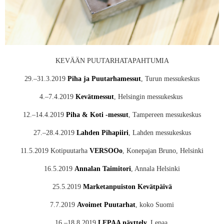
KEVÄÄN PUUTARHATAPAHTUMIA
29.–31.3.2019
Piha ja Puutarhamessut
, Turun messukeskus
4.–7.4.2019
Kevätmessut
, Helsingin messukeskus
12.–14.4.2019
Piha & Koti -messut
, Tampereen messukeskus
27.–28.4.2019
Lahden Pihapiiri
, Lahden messukeskus
11.5.2019 Kotipuutarha
VERSOOo
, Konepajan Bruno, Helsinki
16.5.2019
Annalan Taimitori
, Annala Helsinki
25.5.2019
Marketanpuiston Kevätpäivä
7.7.2019
Avoimet Puutarhat
, koko Suomi
16.–18.8.2019
LEPAA näyttely,
Lepaa