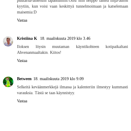
puutarha-aiheisiin tapahtumiin.Olisi niin helppo lähteä linja-auton
kyytiin, kun voisi vaan keskittyä tunnelmoimaan ja katselemaan
maisemia:D
Vastaa
Kristiina K
18. maaliskuuta 2019 klo 3.46
Iloksen löysin muutaman käyntikohteen kotipaikaltani
Ahvenanmaaltakin. Kiitos!
Vastaa
Between
18. maaliskuuta 2019 klo 9.09
Selkeitä keväänmerkkejä ilmassa ja kalenteriin ilmestyy kummasti
varauksia. Tästä se taas käynnistyy.
Vastaa