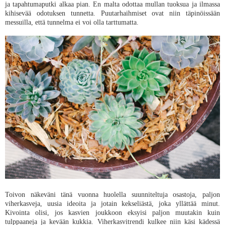
ja tapahtumaputki alkaa pian. En malta odottaa mullan tuoksua ja ilmassa
kihisevää odotuksen tunnetta. Puutarhaihmiset ovat niin täpinöissään
messuilla, että tunnelma ei voi olla tarttumatta.
Toivon näkeväni tänä vuonna huolella suunniteltuja osastoja, paljon
viherkasveja, uusia ideoita ja jotain kekseliästä, joka yllättää minut.
Kivointa olisi, jos kasvien joukkoon eksyisi paljon muutakin kuin
tulppaaneja ja kevään kukkia. Viherkasvitrendi kulkee niin käsi kädessä