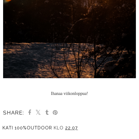
Ihanaa viikonloppua!
SHARE:
KATI 100%OUTDOOR
KLO
22.07
JAA MUILLE