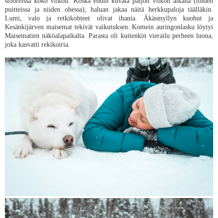
stooreissa koko viikon. Koska ehdin kuvata paljon viikon aikana (töiden
puitteissa ja niiden ohessa), haluan jakaa näitä herkkupaloja täälläkin.
Lumi, valo ja retkikohteet olivat ihania. Äkäsmyllyn kuohut ja
Kesänkijärven maisemat tekivät vaikutuksen. Komein auringonlasku löytyi
Maisematien näköalapaikalta. Parasta oli kuitenkin vierailu perheen luona,
joka kasvatti rekikoiria.