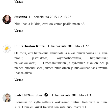
Vastaa
Susanna
11. heinäkuuta 2015 klo 13.22
Niin ihania kukkia, ettei oo vertaa päällä maan <3
Vastaa
Puutarhaelon Riitta
11. heinäkuuta 2015 klo 21.22
On totta, että heinäkuun alkupuolella alkaa puutarhoissa uusi aika:
pionit, jasmikkeet, köynnöshortensia, harjaneilikat,
päivänkakkarat, ... Omenankukkien ja syreenien aika on ohi ja
pienen huoahduksen jälkeen nuuhkitaan ja huokaillaan taas täysillä.
Ihanaa aikaa.
Vastaa
Kati 100%outdoor
11. heinäkuuta 2015 klo 21.31
Pioneissa on kyllä sellaista keskikesän tuntua. Keli vain ei tunnu
siltä. Onneksi kukat tietävät sen siitä huolimatta :D