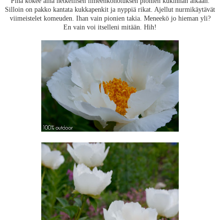
Piha kokee aina hetkellisen ilmeenkohotuksen pionien kukinnan aikaan.
Silloin on pakko kantata kukkapenkit ja nyppiä rikat. Ajellut nurmikäytävät
viimeistelet komeuden. Ihan vain pionien takia. Meneekö jo hieman yli?
En vain voi itselleni mitään. Hih!