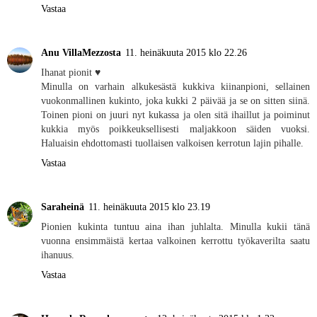
Vastaa
Anu VillaMezzosta
11. heinäkuuta 2015 klo 22.26
Ihanat pionit ♥︎
Minulla on varhain alkukesästä kukkiva kiinanpioni, sellainen
vuokonmallinen kukinto, joka kukki 2 päivää ja se on sitten siinä.
Toinen pioni on juuri nyt kukassa ja olen sitä ihaillut ja poiminut
kukkia myös poikkeuksellisesti maljakkoon säiden vuoksi.
Haluaisin ehdottomasti tuollaisen valkoisen kerrotun lajin pihalle.
Vastaa
Saraheinä
11. heinäkuuta 2015 klo 23.19
Pionien kukinta tuntuu aina ihan juhlalta. Minulla kukii tänä
vuonna ensimmäistä kertaa valkoinen kerrottu työkaverilta saatu
ihanuus.
Vastaa