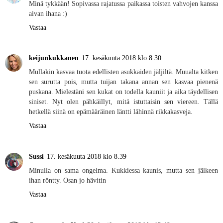
Minä tykkään! Sopivassa rajatussa paikassa toisten vahvojen kanssa
aivan ihana :)
Vastaa
keijunkukkanen
17. kesäkuuta 2018 klo 8.30
Mullakin kasvaa tuota edellisten asukkaiden jäljiltä. Muualta kitken
sen surutta pois, mutta tuijan takana annan sen kasvaa pienenä
puskana. Mielestäni sen kukat on todella kauniit ja aika täydellisen
siniset. Nyt olen pähkäillyt, mitä istuttaisin sen viereen. Tällä
hetkellä siinä on epämääräinen läntti lähinnä rikkakasveja.
Vastaa
Sussi
17. kesäkuuta 2018 klo 8.39
Minulla on sama ongelma. Kukkiessa kaunis, mutta sen jälkeen
ihan röntty. Osan jo hävitin
Vastaa