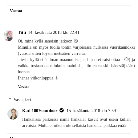
Vastaa
Titti
14. kesäkuuta 2018 klo 22.41
Oi, minä kyllä sanoisin jatkoon.😊
Minulla on myös tuolla tontin varjoisassa nurkassa vuorikaunokki
(vuosia sitten löysin metsätien varrelta,
-tiesin kyllä että ilman maanomistajan lupaa ei saisi ottaa...🙄) ja
vaikka tosiaan on niinkuin mainitsit, niin en raaskii hänestä(kään)
luopua.
Ihanaa viikonloppua.🔆
Vastaa
Vastaukset
Kati 100%outdoor
15. kesäkuuta 2018 klo 7.59
Hankalissa paikoissa nämä hankalat kasvit ovat usein kullan
arvoisia. Mulla ei oikein ole sellaista hankalaa paikkaa enää.