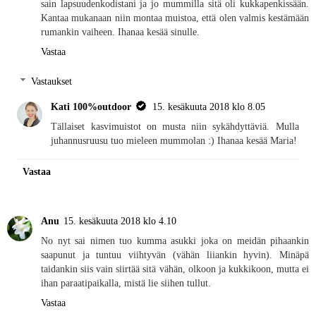
sain lapsuudenkodistani ja jo mummilla sitä oli kukkapenkissään.
Kantaa mukanaan niin montaa muistoa, että olen valmis kestämään
rumankin vaiheen. Ihanaa kesää sinulle.
Vastaa
Vastaukset
Kati 100%outdoor
15. kesäkuuta 2018 klo 8.05
Tällaiset kasvimuistot on musta niin sykähdyttäviä. Mulla
juhannusruusu tuo mieleen mummolan :) Ihanaa kesää Maria!
Vastaa
Anu
15. kesäkuuta 2018 klo 4.10
No nyt sai nimen tuo kumma asukki joka on meidän pihaankin
saapunut ja tuntuu viihtyvän (vähän liiankin hyvin). Minäpä
taidankin siis vain siirtää sitä vähän, olkoon ja kukkikoon, mutta ei
ihan paraatipaikalla, mistä lie siihen tullut.
Vastaa