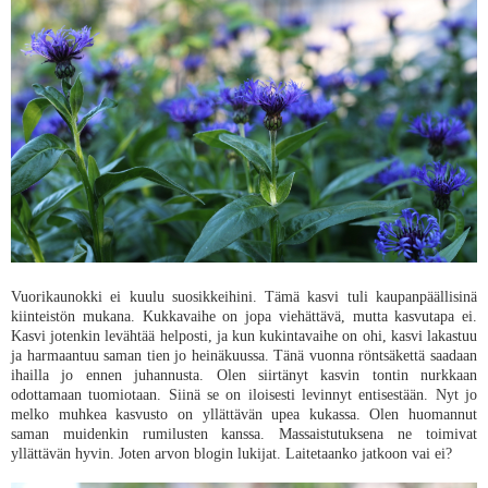
Vuorikaunokki ei kuulu suosikkeihini. Tämä kasvi tuli kaupanpäällisinä
kiinteistön mukana. Kukkavaihe on jopa viehättävä, mutta kasvutapa ei.
Kasvi jotenkin levähtää helposti, ja kun kukintavaihe on ohi, kasvi lakastuu
ja harmaantuu saman tien jo heinäkuussa. Tänä vuonna röntsäkettä saadaan
ihailla jo ennen juhannusta. Olen siirtänyt kasvin tontin nurkkaan
odottamaan tuomiotaan. Siinä se on iloisesti levinnyt entisestään. Nyt jo
melko muhkea kasvusto on yllättävän upea kukassa. Olen huomannut
saman muidenkin rumilusten kanssa. Massaistutuksena ne toimivat
yllättävän hyvin. Joten arvon blogin lukijat. Laitetaanko jatkoon vai ei?