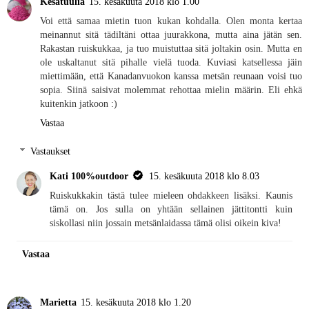
Kesätuulia
15. kesäkuuta 2018 klo 1.00
Voi että samaa mietin tuon kukan kohdalla. Olen monta kertaa
meinannut sitä tädiltäni ottaa juurakkona, mutta aina jätän sen.
Rakastan ruiskukkaa, ja tuo muistuttaa sitä joltakin osin. Mutta en
ole uskaltanut sitä pihalle vielä tuoda. Kuviasi katsellessa jäin
miettimään, että Kanadanvuokon kanssa metsän reunaan voisi tuo
sopia. Siinä saisivat molemmat rehottaa mielin määrin. Eli ehkä
kuitenkin jatkoon :)
Vastaa
Vastaukset
Kati 100%outdoor
15. kesäkuuta 2018 klo 8.03
Ruiskukkakin tästä tulee mieleen ohdakkeen lisäksi. Kaunis
tämä on. Jos sulla on yhtään sellainen jättitontti kuin
siskollasi niin jossain metsänlaidassa tämä olisi oikein kiva!
Vastaa
Marietta
15. kesäkuuta 2018 klo 1.20