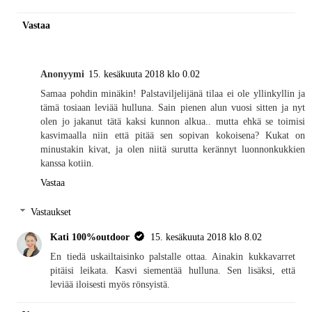
Vastaa
Anonyymi
15. kesäkuuta 2018 klo 0.02
Samaa pohdin minäkin! Palstaviljelijänä tilaa ei ole yllinkyllin ja
tämä tosiaan leviää hulluna. Sain pienen alun vuosi sitten ja nyt
olen jo jakanut tätä kaksi kunnon alkua.. mutta ehkä se toimisi
kasvimaalla niin että pitää sen sopivan kokoisena? Kukat on
minustakin kivat, ja olen niitä surutta kerännyt luonnonkukkien
kanssa kotiin.
Vastaa
Vastaukset
Kati 100%outdoor
15. kesäkuuta 2018 klo 8.02
En tiedä uskailtaisinko palstalle ottaa. Ainakin kukkavarret
pitäisi leikata. Kasvi siementää hulluna. Sen lisäksi, että
leviää iloisesti myös rönsyistä.