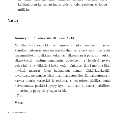
keväänä olen kaivannut juuria ylös jo todella paljon, ei loppu
millään.
Vastaa
Anonyymi
14. kesäkuuta 2018 klo 23.14
Minulla vuorikaunokki on sijoitettu aika köyhään maahan
kuusikon laitaan ja siinä on ainakin ihan verraton - saisi jopa levitä
laajemmallekin. Leikkaan kukinnan jälkeen varret pois, niin kukkii
alkusyksystä vaatimattomammin uudelleen ja lehdistö pysyy
vehreänä ja ryhdikkäänä koko kesän. Onkohan tämä monilla liian
hyvässä maassa? Olen huomannut saman tähkätädykkeellä:
tavallisessa perennapenkissä ihan mahdoton (leviää mahdottomasti,
kasvaa metrin korkeaksi ja retkottaa sitten toisten päällä), mutta
kuivemmassa penkissä pysyy hyvin aloillaan ja varret maltillisen
mittaisina ja pystyssä syksyyn saakka.
t.Tiitu
Vastaa