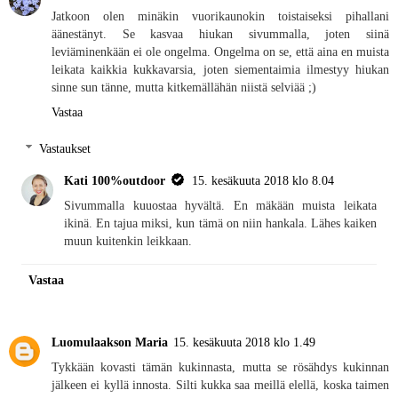
Jatkoon olen minäkin vuorikaunokin toistaiseksi pihallani
äänestänyt. Se kasvaa hiukan sivummalla, joten siinä
leviäminenkään ei ole ongelma. Ongelma on se, että aina en muista
leikata kaikkia kukkavarsia, joten siementaimia ilmestyy hiukan
sinne sun tänne, mutta kitkemällähän niistä selviää ;)
Vastaa
Vastaukset
Kati 100%outdoor
15. kesäkuuta 2018 klo 8.04
Sivummalla kuuostaa hyvältä. En mäkään muista leikata
ikinä. En tajua miksi, kun tämä on niin hankala. Lähes kaiken
muun kuitenkin leikkaan.
Vastaa
Luomulaakson Maria
15. kesäkuuta 2018 klo 1.49
Tykkään kovasti tämän kukinnasta, mutta se rösähdys kukinnan
jälkeen ei kyllä innosta. Silti kukka saa meillä elellä, koska taimen