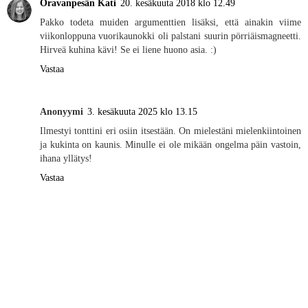
Oravanpesän Kati
20. kesäkuuta 2018 klo 12.49
Pakko todeta muiden argumenttien lisäksi, että ainakin viime
viikonloppuna vuorikaunokki oli palstani suurin pörriäismagneetti.
Hirveä kuhina kävi! Se ei liene huono asia. :)
Vastaa
Anonyymi
3. kesäkuuta 2025 klo 13.15
Ilmestyi tonttini eri osiin itsestään. On mielestäni mielenkiintoinen
ja kukinta on kaunis. Minulle ei ole mikään ongelma päin vastoin,
ihana yllätys!
Vastaa