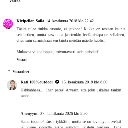
Vastaa
Kivipellon Saila
14. kesäkuuta 2018 klo 22.42
Täältä tulee tiukka tuomio, ei jatkoon! Kukka on tosiaan kaunis
sen hetken, mutta kasvutapa ja etenkin leviämistapa on sellainen,
etten suin surminkaan sen tainta meidän mäelle huolisi.
Mukavaa viikonloppua, toivottavasti sade piristäisi!
Vastaa
Vastaukset
Kati 100%outdoor
15. kesäkuuta 2018 klo 8.00
Hahhahhaaa.... Ihan paras! Arvasin, että joku uskaltaa tänkin
sanoa.
Anonyymi
27. huhtikuuta 2026 klo 5.50
Sama tuomio! Ensin tykkäsin, mutta se on levinnyt hirveästi
ja viime syksyllä alkoi armoton taistelu vastaan. Tänä