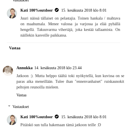
Vastaukset
Kati 100%outdoor
15. kesäkuuta 2018 klo 8.01
Juuri näissä tällaiset on pelastajia. Toinen hankala / mahtava
on maahumala. Menee valossa ja varjossa ja elää pyhällä
hengellä. Takuuvarma vihertäjä, joka kestää tallaamista. On
näillekin kasveille paikkansa.
Vastaa
Annukka
14. kesäkuuta 2018 klo 23.44
Jatkoon :). Mutta helppo täältä toki nyökytellä, kun kuvissa on se
paras aika meneillään. Tulee ihan "ennenvanhaiset" ruiskaunokit
peltojen reunoilla mieleen.
Vastaa
Vastaukset
Kati 100%outdoor
15. kesäkuuta 2018 klo 8.01
Pitäiskö sun tulla hakemaan tämä jatkoon teille :D