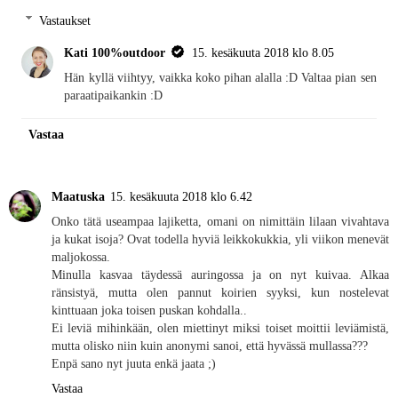
Vastaukset
Kati 100%outdoor
15. kesäkuuta 2018 klo 8.05
Hän kyllä viihtyy, vaikka koko pihan alalla :D Valtaa pian sen
paraatipaikankin :D
Vastaa
Maatuska
15. kesäkuuta 2018 klo 6.42
Onko tätä useampaa lajiketta, omani on nimittäin lilaan vivahtava
ja kukat isoja? Ovat todella hyviä leikkokukkia, yli viikon menevät
maljokossa.
Minulla kasvaa täydessä auringossa ja on nyt kuivaa. Alkaa
ränsistyä, mutta olen pannut koirien syyksi, kun nostelevat
kinttuaan joka toisen puskan kohdalla..
Ei leviä mihinkään, olen miettinyt miksi toiset moittii leviämistä,
mutta olisko niin kuin anonymi sanoi, että hyvässä mullassa???
Enpä sano nyt juuta enkä jaata ;)
Vastaa